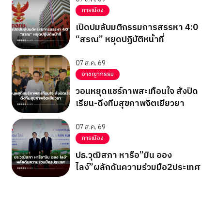
การเมือง
เปิดปมลับมติกรรมการสรรหา 4:0
“สรณ” หยุดปฏิบัติหน้าที่
07 ส.ค. 69
อาชญากรรม
วอนหยุดแชร์ภาพสะเทือนใจ สั่งปิด
เรียน-ดึงทีมสุขภาพจิตเยียวยา
07 ส.ค. 69
การเมือง
ปธ.วุฒิสภา หารือ”มิน ออง
ไลง์”ผลักดันความร่วมมือ2ประเทศ