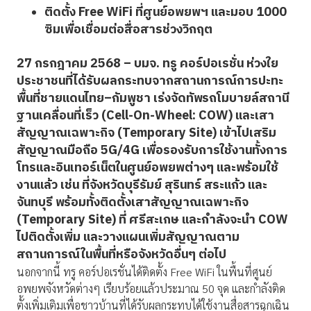
ติดตั้ง Free WiFi ที่ศูนย์อพยพฯ และมอบ 1000
ซิมเพื่อเชื่อมต่อสื่อสารช่วงวิกฤต
27 กรกฎาคม 2568
– บมจ. ทรู คอร์ปอเรชั่น ห่วงใย
ประชาชนที่ได้รับผลกระทบจากสถานการณ์การปะทะ
พื้นที่ชายแดนไทย–กัมพูชา เร่งจัดทัพรถโมบายล์สถานี
ฐานเคลื่อนที่เร็ว (Cell-On-Wheel: COW) และเสา
สัญญาณเฉพาะกิจ (Temporary Site) เข้าไปเสริม
สัญญาณมือถือ 5G/4G เพื่อรองรับการใช้งานทั้งการ
โทรและอินเทอร์เน็ตในศูนย์อพยพต่างๆ และพร้อมใช้
งานแล้ว เช่น ที่จังหวัดบุรีรัมย์ สุรินทร์ สระแก้ว และ
จันทบุรี พร้อมทั้งติดตั้งเสาสัญญาณเฉพาะกิจ
(Temporary Site) ที่ ศรีสะเกษ และกำลังจะนำ COW
ไปติดตั้งเพิ่ม และวางแผนเพิ่มสัญญาณตาม
สถานการณ์ในพื้นที่หรือจังหวัดอื่นๆ ต่อไป
นอกจากนี้ ทรู คอร์ปอเรชั่นได้ติดตั้ง Free WiFi ในพื้นที่ศูนย์
อพยพจังหวัดต่างๆ เรียบร้อยแล้วประมาณ 50 จุด และกำลังติด
ตั้งเพิ่มเติมเพื่อชาวบ้านที่ได้รับผลกระทบได้ใช้งานสื่อสารฉุกเฉิน