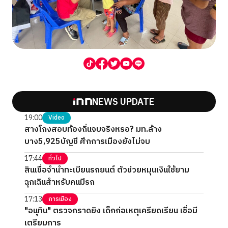
NEWS UPDATE
19:00
Video
สางโกงสอบท้องถิ่นจบจริงหรอ? มท.ล้าง
บาง5,925บัญชี ศึกการเมืองยังไม่จบ
17:44
ทั่วไป
สินเชื่อจำนำทะเบียนรถยนต์ ตัวช่วยหมุนเงินใช้ยาม
ฉุกเฉินสำหรับคนมีรถ
17:13
การเมือง
"อนุทิน" ตรวจกราดยิง เด็กก่อเหตุเครียดเรียน เชื่อมี
เตรียมการ