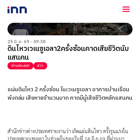
NEWS
ENTERTAINMENT
25 มิ.ย. 69 - 09:38
ดินไหวเวเนซูเอลา2ครั้งซ้อนคาดเสียชีวิตนับ
LIFESTYLE
แสนคน
HOROSCOPE
LOTTERY
ต่างประเทศ
ข่าว
VIDEO
ร่วมด้วยช่วยกัน
แผ่นดินไหว 2 ครั้งซ้อน ในเวเนซูเอลา อาคารบ้านเรือน
พังถล่ม เสียหายจำนวนมาก คาดมีผู้เสียชีวิตหลักแสนคน
สำนักข่าวต่างประเทศรายงานว่า เกิดแผ่นดินไหว ครั้งรุนแรงใน
ประเทศเวเนซุเอลา ในช่วงเย็นของวันที่ 24 มิ.ย.69 ที่ผ่านมา