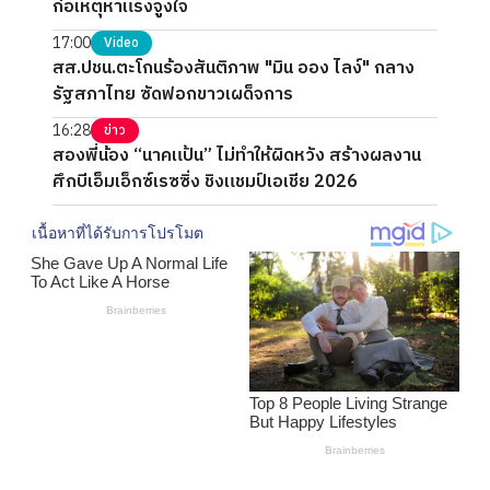
ก่อเหตุหาแรงจูงใจ
17:00
Video
สส.ปชน.ตะโกนร้องสันติภาพ "มิน ออง ไลง์" กลาง
รัฐสภาไทย ซัดฟอกขาวเผด็จการ
16:28
ข่าว
สองพี่น้อง “นาคแป้น” ไม่ทำให้ผิดหวัง สร้างผลงาน
ศึกบีเอ็มเอ็กซ์เรซซิ่ง ชิงแชมป์เอเชีย 2026