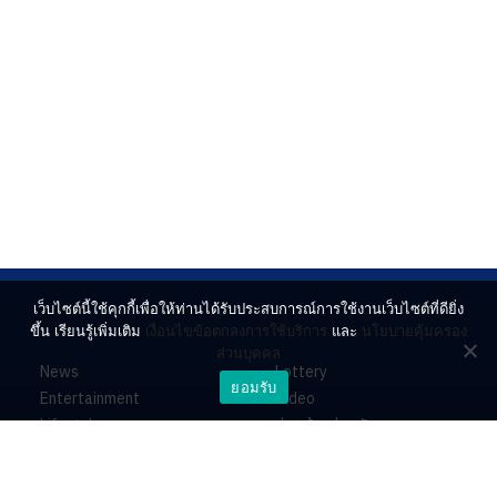
เว็บไซต์นี้ใช้คุกกี้เพื่อให้ท่านได้รับประสบการณ์การใช้งานเว็บไซต์ที่ดียิ่ง
ขึ้น เรียนรู้เพิ่มเติม
เงื่อนไขข้อตกลงการใช้บริการ
และ
นโยบายคุ้มครอง
ส่วนบุคคล
News
Lottery
ยอมรับ
Entertainment
Video
Lifestyle
ร่วมด้วยช่วยกัน
Horoscope