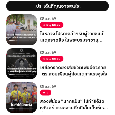
ประเด็นที่คุณอาจสนใจ
';
';
08 ส.ค. 69
อาชญากรรม
ในหลวง โปรดเกล้าฯรับผู้วายชนม์
เหตุกราดยิง ในพระบรมราชานุ
เคราะห์
08 ส.ค. 69
อาชญากรรม
เหยื่อกราดยิงเสียชีวิตเพิ่มอีก1ราย
-ตร.สอบเพื่อนผู้ก่อเหตุหาแรงจูงใจ
08 ส.ค. 69
ข่าว
สองพี่น้อง “นาคแป้น” ไม่ทำให้ผิด
หวัง สร้างผลงานศึกบีเอ็มเอ็กซ์เรซ
ซิ่ง ชิงแชมป์เอเชีย 2026