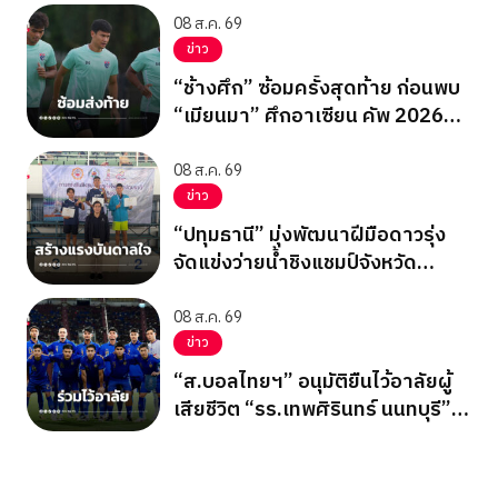
08 ส.ค. 69
ข่าว
“ช้างศึก” ซ้อมครั้งสุดท้าย ก่อนพบ
“เมียนมา” ศึกอาเซียน คัพ 2026
นัดสุดท้าย รอบแบ่งกลุ่ม
08 ส.ค. 69
ข่าว
“ปทุมธานี” มุ่งพัฒนาฝีมือดาวรุ่ง
จัดแข่งว่ายน้ำชิงแชมป์จังหวัด
ปทุมธานี 2569
08 ส.ค. 69
ข่าว
“ส.บอลไทยฯ” อนุมัติยืนไว้อาลัยผู้
เสียชีวิต “รร.เทพศิรินทร์ นนทบุรี”
ก่อนเกมอาเซียนคัพ