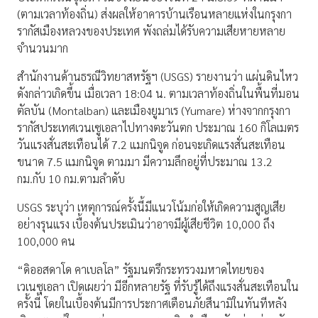
(ตามเวลาท้องถิ่น) ส่งผลให้อาคารบ้านเรือนหลายแห่งในกรุงกา
รากัสเมืองหลวงของประเทศ พังถล่มได้รับความเสียหายหลาย
จำนวนมาก
สำนักงานด้านธรณีวิทยาสหรัฐฯ (USGS) รายงานว่า แผ่นดินไหว
ดังกล่าวเกิดขึ้น เมื่อเวลา 18:04 น. ตามเวลาท้องถิ่นในพื้นที่มอน
ตัลบัน (Montalban) และเมืองยูมาเร (Yumare) ห่างจากกรุงกา
รากัสประเทศเวนเซูเอลาไปทางตะวันตก ประมาณ 160 กิโลเมตร
วันแรงสั่นสะเทือนได้ 7.2 แมกนิจูด ก่อนจะเกิดแรงสั่นสะเทือน
ขนาด 7.5 แมกนิจูด ตามมา มีความลึกอยู่ที่ประมาณ 13.2
กม.กับ 10 กม.ตามลำดับ
USGS ระบุว่า เหตุการณ์ครั้งนี้มีแนวโน้มก่อให้เกิดความสูญเสีย
อย่างรุนแรง เบื้องต้นประเมินว่าอาจมีผู้เสียชีวิต 10,000 ถึง
100,000 คน
“ดิออสดาโด คาเบลโล” รัฐมนตรีกระทรวงมหาดไทยของ
เวเนซุเอลา เปิดเผยว่า มีอีกหลายรัฐ ที่รับรู้ได้ถึงแรงสั่นสะเทือนใน
ครั้งนี้ โดยในเบื้องต้นมีการประกาศเตือนภัยสึนามิในทันทีหลัง