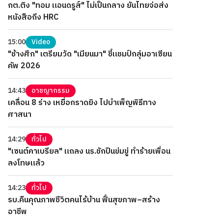
กต.ติง "ทอม แอนดรูส์" ไม่เป็นกลาง ยันไทยจ่อส่ง
หนังสือถึง HRC
15:00
Video
"ช้างศึก" เตรียมวัด "เมียนมา" ชี้แชมป์กลุ่มอาเซียน
คัพ 2026
14:43
อาชญากรรม
เคลื่อน 8 ร่าง เหยื่อกราดยิง ไปบำเพ็ญพิธีทาง
ศาสนา
14:29
ทั่วไป
"เซนต์คาเบรียล" แถลง นร.ชักปืนข่มขู่ ทำร้ายเพื่อน
ลงโทษแล้ว
14:23
ทั่วไป
รบ.คืนคุณภาพชีวิตคนไร้บ้าน ฟื้นสุขภาพ–สร้าง
อาชีพ