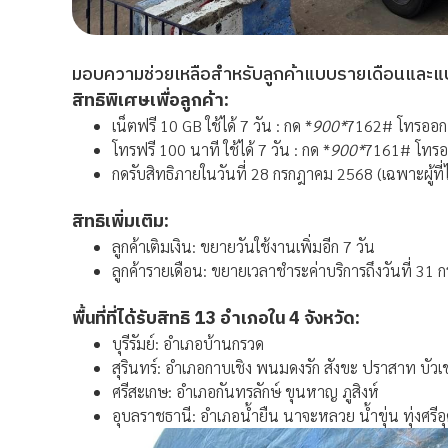
มอบความช่วยเหลือสำหรับลูกค้าแบบรายเดือนและแบบเต
สิทธิพิเศษเพื่อลูกค้า:
เน็ตฟรี 10 GB ใช้ได้ 7 วัน : กด *
900
*
7162# โทรออก
โทรฟรี 100 นาที ใช้ได้ 7 วัน : กด *
900*
7161# โทร
กดรับสิทธิภายในวันที่ 28 กรกฎาคม 2568 (เฉพาะผู้ที
สิทธิเพิ่มเติม:
ลูกค้าเติมเงิน: ขยายวันใช้งานเพิ่มอีก 7 วัน
ลูกค้ารายเดือน: ขยายเวลาชำระค่าบริการถึงวันที่ 31 ก
พื้นที่ที่ได้รับสิทธิ 13 อำเภอใน 4 จังหวัด:
บุรีรัมย์: อำเภอบ้านกรวด
สุรินทร์: อำเภอกาบเชิง พนมดงรัก สังขะ ปราสาท บัวเ
ศรีสะเกษ: อำเภอกันทรลักษ์ ขุนหาญ ภูสิงห์
อุบลราชธานี: อำเภอน้ำยืน นาจะหลวย น้ำขุ่น ทุ่งศรีอ