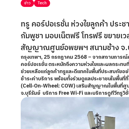
ข่าว
Tech
ทรู คอร์ปอเรชั่น ห่วงใยลูกค้า ป
กัมพูชา มอบเน็ตฟรี โทรฟรี ขยายเ
สัญญาณศูนย์อพยพฯ สนามช้าง จ.บุร
กรุงเทพฯ, 25 กรกฎาคม 2568
– จากสถานการณ์ค
คอร์ปอเรชั่น ตระหนักถึงความห่วงใยและผลกระทบที่เ
ช่วยเหลือแก่ลูกค้าทรูและดีแทคในพื้นที่ประสบภัยอย
ชำระค่าบริการ พร้อมทั้งร่วมดูแลประชาชนในพื้นที่ท
(Cell-On-Wheel: COW) เสริมสัญญาณในพื้นที่ศูนย
จ.บุรีรัมย์ บริการ Free Wi-Fi และบริการดูทีวีทรูวิช