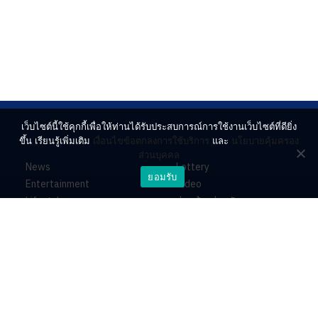
เว็บไซต์นี้ใช้คุกกี้เพื่อให้ท่านได้รับประสบการณ์การใช้งานเว็บไซต์ที่ดียิ่ง
ขึ้น เรียนรู้เพิ่มเติม
เงื่อนไขข้อตกลงการใช้บริการ
และ
นโยบายคุ้มครอง
ส่วนบุคคล
News
Lottery
ยอมรับ
Entertainment
Video
Lifestyle
ร่วมด้วยช่วยกัน
Horoscope
About
Contact
PR by Dataxet