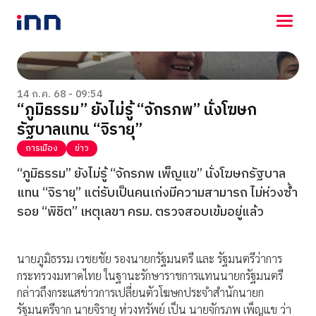
NEWS
ENTERTAINMENT
14 ก.ค. 68 - 09:54
“ภูมิธรรม” ยังไม่รู้ “จักรภพ” นั่งโฆษก
LIFESTYLE
รัฐบาลแทน “จิรายุ”
HOROSCOPE
LOTTERY
การเมือง
ข่าว
VIDEO
“ภูมิธรรม” ยังไม่รู้ “จักรภพ เพ็ญแข” นั่งโฆษกรัฐบาล
ร่วมด้วยช่วยกัน
แทน “จิรายุ” แต่รับเป็นคนเก่งมีความสามารถ ไม่ห่วงซ้ำ
รอย “พิชิต” เหตุเลขา ครม. ตรวจสอบเข้มอยู่แล้ว
นายภูมิธรรม เวชยชัย รองนายกรัฐมนตรี และ รัฐมนตรีว่าการ
กระทรวงมหาดไทย ในฐานะรักษาราชการแทนนายกรัฐมนตรี
กล่าวถึงกระแสข่าวการเปลี่ยนตัวโฆษกประจำสำนักนายก
รัฐมนตรีจาก นายจิรายุ ห่วงทรัพย์ เป็น นายจักรภพ เพ็ญแข ว่า