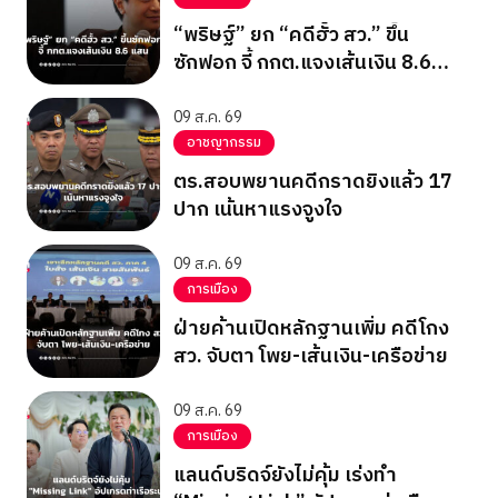
“พริษฐ์” ยก “คดีฮั้ว สว.” ขึ้น
ซักฟอก จี้ กกต.แจงเส้นเงิน 8.6
แสน
09 ส.ค. 69
อาชญากรรม
ตร.สอบพยานคดีกราดยิงแล้ว 17
ปาก เน้นหาแรงจูงใจ
09 ส.ค. 69
การเมือง
ฝ่ายค้านเปิดหลักฐานเพิ่ม คดีโกง
สว. จับตา โพย-เส้นเงิน-เครือข่าย
09 ส.ค. 69
การเมือง
แลนด์บริดจ์ยังไม่คุ้ม เร่งทำ