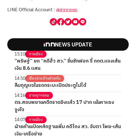
LINE Official Account
:
@innnews
NEWS UPDATE
15:10
การเมือง
“พริษฐ์” ยก “คดีฮั้ว สว.” ขึ้นซักฟอก จี้ กกต.แจงเส้น
เงิน 8.6 แสน
14:50
เรื่องร่วมด้วยช่วยกัน
ลืมกุญแจในรถกระบะเปิดประตูไม่ได้
14:16
อาชญากรรม
ตร.สอบพยานคดีกราดยิงแล้ว 17 ปาก เน้นหาแรง
จูงใจ
14:07
การเมือง
ฝ่ายค้านเปิดหลักฐานเพิ่ม คดีโกง สว. จับตา โพย-เส้น
เงิน-เครือข่าย