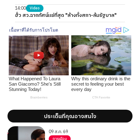
14:00
Video
ฮั้ว สว.ฉากทัศน์แย่ที่สุด "ล้างทั้งสภา-ล้มรัฐบาล"
ประเด็นที่คุณอาจสนใจ
';
';
09 ส.ค. 69
การเมือง