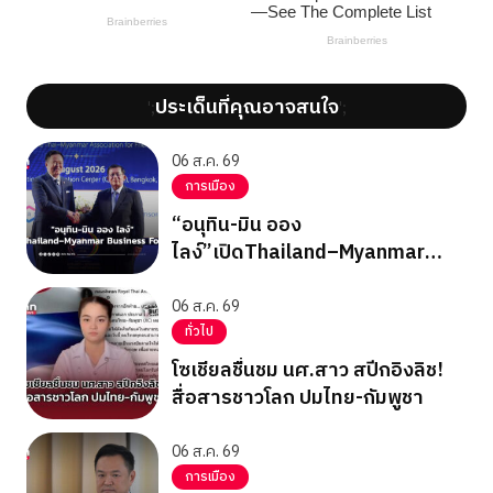
ประเด็นที่คุณอาจสนใจ
';
';
06 ส.ค. 69
การเมือง
“อนุทิน-มิน ออง
ไลง์”เปิดThailand–Myanmar
Business Forum
06 ส.ค. 69
ทั่วไป
โซเชียลชื่นชม นศ.สาว สปีกอิงลิช!
สื่อสารชาวโลก ปมไทย-กัมพูชา
06 ส.ค. 69
การเมือง