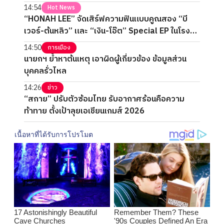
14:54
Hot News
“HONAH LEE” จัดเสิร์ฟความฟินแบบคูณสอง “บี
เวอร์-ต้นหลิว” และ “เงิน-โอ๊ต” Special EP ในโรง
ภาพยนตร์ 2 วันเต็ม
14:50
การเมือง
นายกฯ ย้ำหาต้นเหตุ เอาผิดผู้เกี่ยวข้อง ข้อมูลส่วน
บุคคลรั่วไหล
14:26
ข่าว
“สกาย” ปรับตัวซ้อมไทย รับอากาศร้อนคือความ
ท้าทาย ตั้งเป้าลุยเอเชียนเกมส์ 2026