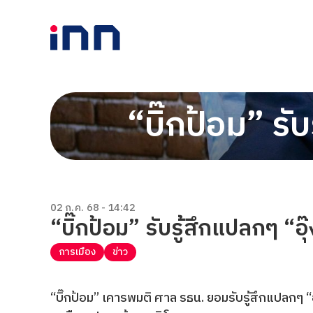
“บิ๊กป้อม” รั
02 ก.ค. 68 - 14:42
“บิ๊กป้อม” รับรู้สึกแปลกๆ “อุ
การเมือง
ข่าว
“บิ๊กป้อม” เคารพมติ ศาล รธน. ยอมรับรู้สึกแปลกๆ “อ