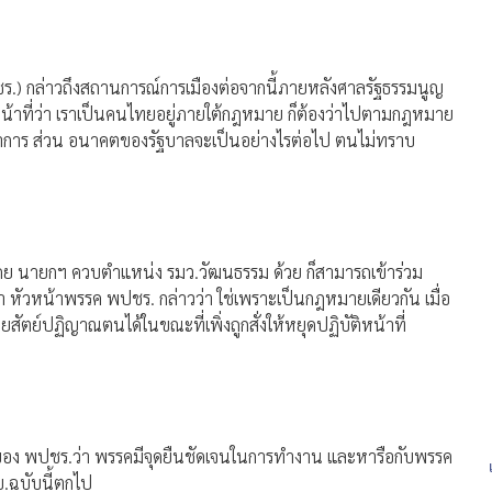
.) กล่าวถึงสถานการณ์การเมืองต่อจากนี้ภายหลังศาลรัฐธรรมนูญ
หน้าที่ว่า เราเป็นคนไทยอยู่ภายใต้กฎหมาย ก็ต้องว่าไปตามกฎหมาย
งรักษาการ ส่วน อนาคตของรัฐบาลจะเป็นอย่างไรต่อไป ตนไม่ทราบ
ว โดย นายกฯ ควบตำแหน่ง รมว.วัฒนธรรม ด้วย ก็สามารถเข้าร่วม
 หัวหน้าพรรค พปชร. กล่าวว่า ใช่เพราะเป็นกฎหมายเดียวกัน เมื่อ
สัตย์ปฏิญาณตนได้ในขณะที่เพิ่งถูกสั่งให้หยุดปฏิบัติหน้าที่
ของ พปชร.ว่า พรรคมีจุดยืนชัดเจนในการทำงาน และหารือกับพรรค
.บ.ฉบับนี้ตกไป