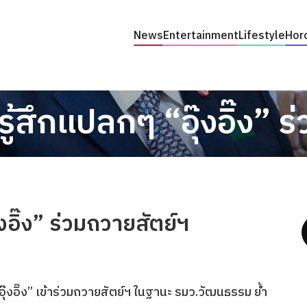
News
Entertainment
Lifestyle
Hor
บรู้สึกแปลกๆ “อุ๊งอิ๊ง” 
๊งอิ๊ง” ร่วมถวายสัตย์ฯ
ุ๊งอิ๊ง” เข้าร่วมถวายสัตย์ฯ ในฐานะ รมว.วัฒนธรรม ย้ำ