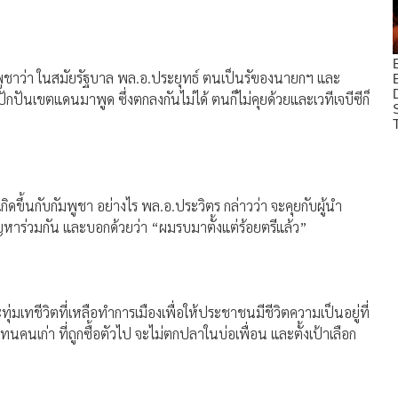
ชาว่า ในสมัยรัฐบาล พล.อ.ประยุทธ์ ตนเป็นรัฃองนายกฯ และ
ักปันเขตแดนมาพูด ซึ่งตกลงกันไม่ได้ ตนก็ไม่คุยด้วยและเวทีเจบีซีก็
ิดขึ้นกับกัมพูชา อย่างไร พล.อ.ประวิตร กล่าวว่า จะคุยกับผู้นำ
ญหาร่วมกัน และบอกด้วยว่า “ผมรบมาตั้งแต่ร้อยตรีแล้ว”
มเทชีวิตที่เหลือทำการเมืองเพื่อให้ประชาชนมีชีวิตความเป็นอยู่ที่
นคนเก่า ที่ถูกซื้อตัวไป จะไม่ตกปลาในบ่อเพื่อน และตั้งเป้าเลือก