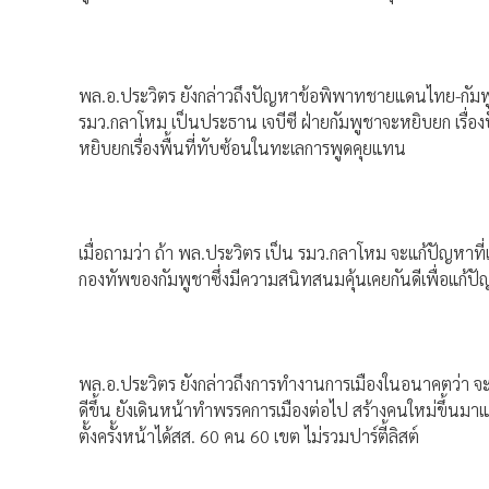
พล.อ.ประวิตร ยังกล่าวถึงปัญหาข้อพิพาทชายแดนไทย-กัมพู
รมว.กลาโหม เป็นประธาน เจบีซี ฝ่ายกัมพูชาจะหยิบยก เรื่องป
หยิบยกเรื่องพื้นที่ทับซ้อนในทะเลการพูดคุยแทน
เมื่อถามว่า ถ้า พล.ประวิตร เป็น รมว.กลาโหม จะแก้ปัญหาที่เก
กองทัพของกัมพูชาซึ่งมีความสนิทสนมคุ้นเคยกันดีเพื่อแก้ปั
พล.อ.ประวิตร ยังกล่าวถึงการทำงานการเมืองในอนาคตว่า จะทุ่
ดีขึ้น ยังเดินหน้าทำพรรคการเมืองต่อไป สร้างคนใหม่ขึ้นมาแท
ตั้งครั้งหน้าได้สส. 60 คน 60 เขต ไม่รวมปาร์ตี้ลิสต์