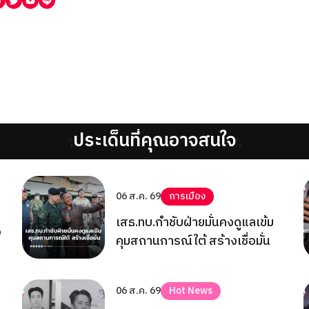
ประเด็นที่คุณอาจสนใจ
';
';
06 ส.ค. 69
การเมือง
เสธ.ทบ.กำชับฝ่ายมั่นคงดูแลเข้ม
จ
คุมสถานการณ์ใต้ สร้างเชื่อมั่น
06 ส.ค. 69
Hot News