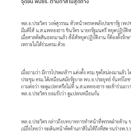
จุดยืน พปชร. ต้านกาสิโนสุดทาง
พล.อ.ประวิตร วงษ์สุวรรณ หัวหน้าพรรคพลังประชารัฐ (พปชร
มีมติให้ น.ส.แพทองธาร ชินวัตร นายกรัฐมนตรี หยุดปฏิบัติ
เมื่อศาลตัดสินออกมาแล้ว สั่งให้หยุดปฏิบัติงาน ก็ต้องตั้
เพราะไม่ได้ร่วมครม.ด้วย
เมื่อถามว่า มีการโปรดเกล้าฯ แต่งตั้ง ครม.ชุดใหม่ลงมาแล้
ประชุม ครม.ได้เหมือนสมัยรัฐบาล พบ.อ.ประยุทธ์ จันทร์โอชา
ถามต่อว่า จะดูแปลกหรือไม่ที่ น.ส.แพทองธาร จะเข้าร่วมถวาย
พล.อ.ประวิตร ยอมรับว่า ดูแปลกเหมือนกัน
พล.อ.ประวิตร กล่าวถึงบทบาทการทำหน้าที่พรรคฝ่ายค้าน 
ภูมิใจไทยว่า จะเดินหน้าคัดค้านกาสิโนให้ถึงที่สุด จนร่างพ.ร