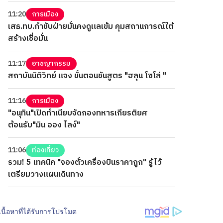
11:20
การเมือง
เสธ.ทบ.กำชับฝ่ายมั่นคงดูแลเข้ม คุมสถานการณ์ใต้
สร้างเชื่อมั่น
11:17
อาชญากรรม
สถาบันนิติวิทย์ แจง ขั้นตอนชันสูตร "ฮลุน โซโล่ "
11:16
การเมือง
"อนุทิน"เปิดทำเนียบจัดกองทหารเกียรติยศ
ต้อนรับ"มิน ออง ไลง์"
11:06
ท่องเที่ยว
รวม! 5 เทคนิค "จองตั๋วเครื่องบินราคาถูก" รู้ไว้
เตรียมวางแผนเดินทาง