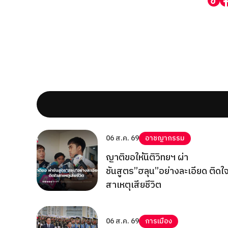
06 ส.ค. 69
อาชญากรรม
ญาติขอให้นิติวิทยฯ ผ่า
ชันสูตร”ฮลุน”อย่างละเอียด ติดใ
สาเหตุเสียชีวิต
06 ส.ค. 69
การเมือง