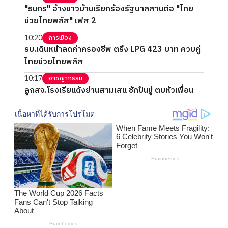
"ธนกร" อ้างชาวบ้านเรียกร้องรัฐบาลสานต่อ "ไทย
ช่วยไทยพลัส" เฟส 2
10:20
การเมือง
รบ.เดินหน้าลดค่าครองชีพ ตรึง LPG 423 บาท ควบคู่
ไทยช่วยไทยพลัส
10:17
อาชญากรรม
ลูกสจ.โรงเรียนดังย่านสามเสน ชักปืนขู่ ตบหัวเพื่อน