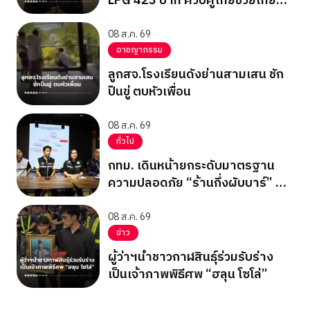
LPG 423 บาท ควบคู่ไทยช่วยไทย
พลัส
08 ส.ค. 69
อาชญากรรม
ลูกสจ.โรงเรียนดังย่านสามเสน ชัก
ปืนขู่ ตบหัวเพื่อน
08 ส.ค. 69
ทั่วไป
กทม. เดินหน้ายกระดับมาตรฐาน
ความปลอดภัย “ร้านกึ่งผับบาร์” ทั่ว
กรุง ชู 17 เช็กลิสต์ความปลอดภัย
08 ส.ค. 69
ข่าว
ผู้ว่าฯนำชาวกาฬสินธุ์ร่วมรับร่าง
เป็นเจ้าภาพพิธีศพ “ฮลุน โซโล่”