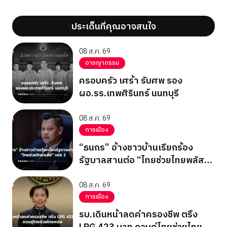
ประเด็นที่คุณอาจสนใจ
';
';
08 ส.ค. 69
อาชญากรรม
ครอบครัว เศร้า รับศพ รอง
ผอ.รร.เทพศิรินทร์ นนทบุรี
08 ส.ค. 69
การเมือง
“ธนกร” อ้างชาวบ้านเรียกร้อง
รัฐบาลสานต่อ “ไทยช่วยไทยพลัส”
เฟส 2
08 ส.ค. 69
การเมือง
รบ.เดินหน้าลดค่าครองชีพ ตรึง