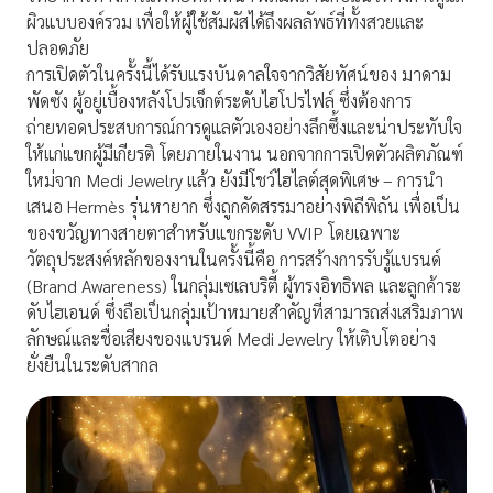
ผิวแบบองค์รวม เพื่อให้ผู้ใช้สัมผัสได้ถึงผลลัพธ์ที่ทั้งสวยและ
ปลอดภัย
การเปิดตัวในครั้งนี้ได้รับแรงบันดาลใจจากวิสัยทัศน์ของ มาดาม
พัดซัง ผู้อยู่เบื้องหลังโปรเจ็กต์ระดับไฮโปรไฟล์ ซึ่งต้องการ
ถ่ายทอดประสบการณ์การดูแลตัวเองอย่างลึกซึ้งและน่าประทับใจ
ให้แก่แขกผู้มีเกียรติ โดยภายในงาน นอกจากการเปิดตัวผลิตภัณฑ์
ใหม่จาก Medi Jewelry แล้ว ยังมีโชว์ไฮไลต์สุดพิเศษ – การนำ
เสนอ Hermès รุ่นหายาก ซึ่งถูกคัดสรรมาอย่างพิถีพิถัน เพื่อเป็น
ของขวัญทางสายตาสำหรับแขกระดับ VVIP โดยเฉพาะ
วัตถุประสงค์หลักของงานในครั้งนี้คือ การสร้างการรับรู้แบรนด์
(Brand Awareness) ในกลุ่มเซเลบริตี้ ผู้ทรงอิทธิพล และลูกค้าระ
ดับไฮเอนด์ ซึ่งถือเป็นกลุ่มเป้าหมายสำคัญที่สามารถส่งเสริมภาพ
ลักษณ์และชื่อเสียงของแบรนด์ Medi Jewelry ให้เติบโตอย่าง
ยั่งยืนในระดับสากล