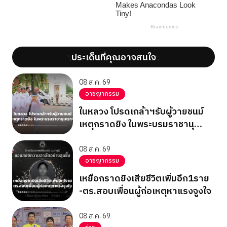
ประเด็นที่คุณอาจสนใจ
';
';
08 ส.ค. 69
อาชญากรรม
ในหลวง โปรดเกล้าฯรับผู้วายชนม์
เหตุกราดยิง ในพระบรมราชานุ
เคราะห์
08 ส.ค. 69
อาชญากรรม
เหยื่อกราดยิงเสียชีวิตเพิ่มอีก1ราย
-ตร.สอบเพื่อนผู้ก่อเหตุหาแรงจูงใจ
08 ส.ค. 69