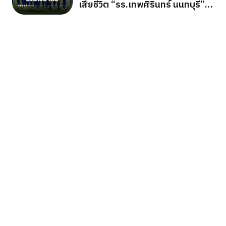
เสียชีวิต “รร.เทพศิรินทร์ นนทบุรี”
ก่อนเกมอาเซียนคัพ