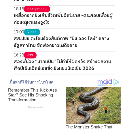
18:15
อาชญากรรม
เหยื่อกราดยิงเสียชีวิตเพิ่มอีก1ราย -ตร.สอบเพื่อนผู้
ก่อเหตุหาแรงจูงใจ
17:00
Video
สส.ปชน.ตะโกนร้องสันติภาพ "มิน ออง ไลง์" กลาง
รัฐสภาไทย ซัดฟอกขาวเผด็จการ
16:28
ข่าว
สองพี่น้อง “นาคแป้น” ไม่ทำให้ผิดหวัง สร้างผลงาน
ศึกบีเอ็มเอ็กซ์เรซซิ่ง ชิงแชมป์เอเชีย 2026