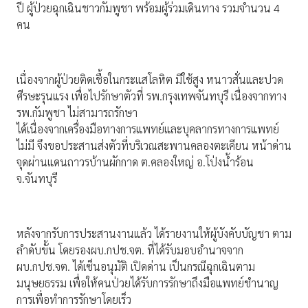
ปี ผู้ป่วยฉุกเฉินชาวกัมพูชา พร้อมผู้ร่วมเดินทาง รวมจำนวน 4
คน
เนื่องจากผู้ป่วยติดเชื้อในกระแสโลหิต มีใช้สูง หนาวสั่นและปวด
ศีรษะรุนแรง เพื่อไปรักษาตัวที่ รพ.กรุงเทพจันทบุรี เนื่องจากทาง
รพ.กัมพูชา ไม่สามารถรักษา
ได้เนื่องจากเครื่องมือทางการแพทย์และบุคลากรทางการแพทย์
ไม่มี จึงขอประสานส่งตัวที่บริเวณสะพานคลองตะเคียน หน้าด่าน
จุดผ่านแดนถาวรบ้านผักกาด ต.คลองใหญ่ อ.โป่งน้ำร้อน
จ.จันทบุรี
หลังจากรับการประสานงานแล้ว ได้รายงานให้ผู้บังคับบัญชา ตาม
ลำดับขั้น โดยรองผบ.กปช.จต. ที่ได้รับมอบอำนาจจาก
ผบ.กปช.จต. ได้เซ็นอนุมัติ เปิดด่าน เป็นกรณีฉุกเฉินตาม
มนุษยธรรม เพื่อให้คนป่วยได้รับการรักษาถึงมือแพทย์ชำนาญ
การเพื่อทำการรักษาโดยเร็ว