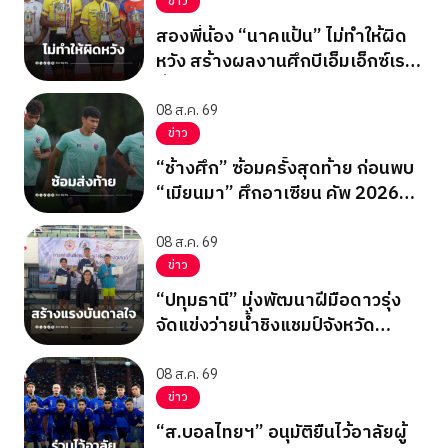
ข่าว
สองพี่น้อง “นาคแป้น” ไม่ทำให้ผิด
หวัง สร้างผลงานศึกบีเอ็มเอ็กซ์เรซ
ซิ่ง ชิงแชมป์เอเชีย 2026
08 ส.ค. 69
ข่าว
“ช้างศึก” ซ้อมครั้งสุดท้าย ก่อนพบ
“เมียนมา” ศึกอาเซียน คัพ 2026
นัดสุดท้าย รอบแบ่งกลุ่ม
08 ส.ค. 69
ข่าว
“ปทุมธานี” มุ่งพัฒนาฝีมือดาวรุ่ง
จัดแข่งว่ายน้ำชิงแชมป์จังหวัด
ปทุมธานี 2569
08 ส.ค. 69
ข่าว
“ส.บอลไทยฯ” อนุมัติยืนไว้อาลัยผู้