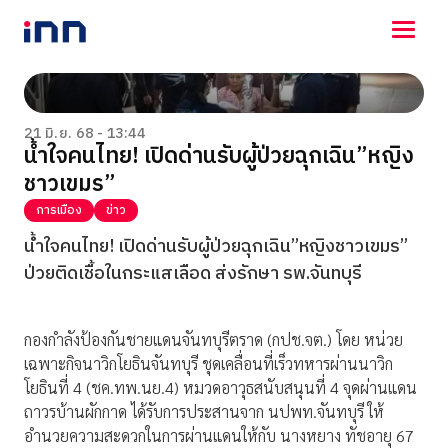
NEWS
ENTERTAINMENT
21 มิ.ย. 68 - 13:44
น้ำใจคนไทย! เปิดด่านรับผู้ป่วยฉุกเฉิน”หญิง
LIFESTYLE
ชาวเขมร”
HOROSCOPE
LOTTERY
การเมือง
ข่าว
VIDEO
น้ำใจคนไทย! เปิดด่านรับผู้ป่วยฉุกเฉิน”หญิงชาวเขมร”
ร่วมด้วยช่วยกัน
ป่วยติดเชื้อในกระแสเลือด ส่งรักษา รพ.จันทบุรี
กองกำลังป้องกันชายแดนจันทบุรีตราด (กปช.จต.) โดย หน่วย
เฉพาะกิจนาวิกโยธินจันทบุรี ชุดเคลื่อนที่เร็วทหารผ่านนาวิก
โยธินที่ 4 (ชค.ทพ.นย.4) หมวดอาวุธสนับสนุนที่ 4 จุดผ่านแดน
ถาวรบ้านผักกาด ได้รับการประสานจาก นปพท.จันทบุรี ให้
อำนวยความสะดวกในการผ่านแดนให้กับ นางหยาง ทัชอายุ 67