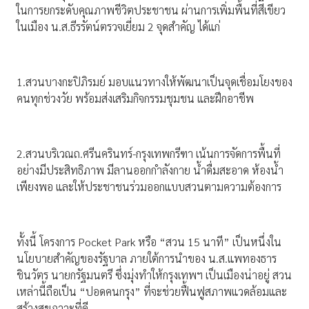
ในการยกระดับคุณภาพชีวิตประชาชน ผ่านการเพิ่มพื้นที่สีเขียว
ในเมือง น.ส.ธีรรัตน์ตรวจเยี่ยม 2 จุดสำคัญ ได้แก่
1.สวนบางกะปิภิรมย์ มอบแนวทางให้พัฒนาเป็นจุดเชื่อมโยงของ
คนทุกช่วงวัย พร้อมส่งเสริมกิจกรรมชุมชน และฝึกอาชีพ
2.สวนบริเวณถ.ศรีนครินทร์-กรุงเทพกรีฑา เน้นการจัดการพื้นที่
อย่างมีประสิทธิภาพ มีลานออกกำลังกาย น้ำดื่มสะอาด ห้องน้ำ
เพียงพอ และให้ประชาชนร่วมออกแบบสวนตามความต้องการ
ทั้งนี้ โครงการ Pocket Park หรือ “สวน 15 นาที” เป็นหนึ่งใน
นโยบายสำคัญของรัฐบาล ภายใต้การนำของ น.ส.แพทองธาร
ชินวัตร นายกรัฐมนตรี ซึ่งมุ่งทำให้กรุงเทพฯ เป็นเมืองน่าอยู่ สวน
เหล่านี้ถือเป็น “ปอดคนกรุง” ที่จะช่วยฟื้นฟูสภาพแวดล้อมและ
สร้างสุขภาวะที่ดี