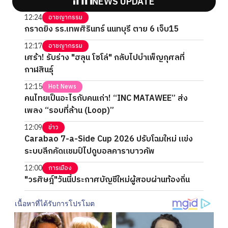
NEWS UPDATE
12:24
อาชญากรรม
กราดยิง รร.เทพศิรินทร์ นนทบุรี ตาย 6 เจ็บ15
12:17
อาชญากรรม
เศร้า! รับร่าง "ฮลุน โซโล่" กลับไปบำเพ็ญกุศลที่
กาฬสินธุ์
12:15
Hot News
คนไทยเป็นอะไรกับคนเก่า! “INC MATAWEE” ส่ง
เพลง “รอบที่ล้าน (Loop)”
12:09
ข่าว
Carabao 7-a-Side Cup 2026 ปรับโฉมใหม่ แข่ง
ระบบลีกคัดแชมป์ไปดูบอลคาราบาวคัพ
12:00
การเมือง
"วรศิษฎ์"วันนี้ประกาศบัญชีใหม่ผู้สอบผ่านท้องถิ่น