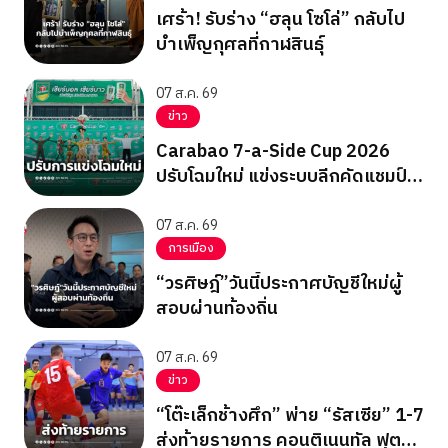
เศร้า! รับร่าง “ฮลุน โซโล่” กลับไป
บำเพ็ญกุศลที่กาฬสินธุ์
07 ส.ค. 69
ข่าว
Carabao 7-a-Side Cup 2026
ปรับโฉมใหม่ แข่งระบบลีกคัดแชมป์
ไปดูบอลคาราบาวคัพ
07 ส.ค. 69
การเมือง
“วรศิษฎ์”วันนี้ประกาศบัญชีใหม่ผู้
สอบผ่านท้องถิ่น
07 ส.ค. 69
ข่าว
“โต๊ะเล็กช้างศึก” พ่าย “รัสเซีย” 1-7
ส่งท้ายรายการ คอนติเนนทัล ฟุต