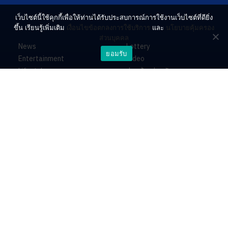
เว็บไซต์นี้ใช้คุกกี้เพื่อให้ท่านได้รับประสบการณ์การใช้งานเว็บไซต์ที่ดียิ่ง
ขึ้น เรียนรู้เพิ่มเติม
เงื่อนไขข้อตกลงการใช้บริการ
และ
นโยบายคุ้มครอง
ส่วนบุคคล
News
Lottery
ยอมรับ
Entertainment
Video
Lifestyle
ร่วมด้วยช่วยกัน
Horoscope
About
Contact
PR by Dataxet