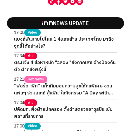
NEWS UPDATE
19:00
Video
แบงก์พันหายไปไหน 1.4แสนล้าน ประเทศไทย มาถึง
จุดนี้ได้อย่างไร?
17:34
ข่าว
ตร.แจ้ง 4 ข้อหาหนัก "ฉลอง "ยังภาคเสธ อ้างป้องกัน
ตัว ฝากขังพรุ่งนี้
17:21
Hot News
“ฟอร์ด–พีท” แท็กทีมมอบความสุขให้คนพิเศษ ชวน
แฟนๆ ร่วมสนุก! ลุ้นฟิน! ในกิจกรรม “A Day with
FORTPEAT Exclusive Fan Meet”
17:04
ข่าว
ปลัดมท. สั่งฝ่ายปกครอง ตั้งด่านตรวจอาวุธปืน เข้ม
สถานที่ราชการ
17:00
Video