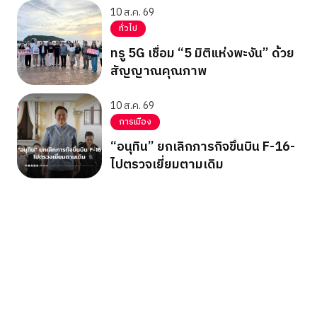
10 ส.ค. 69
ทั่วไป
ทรู 5G เชื่อม “5 มิติแห่งพะงัน” ด้วย
สัญญาณคุณภาพ
10 ส.ค. 69
การเมือง
“อนุทิน” ยกเลิกภารกิจขึ้นบิน F-16-
ไปตรวจเยี่ยมตามเดิม