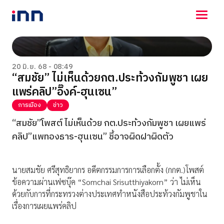
NEWS
ENTERTAINMENT
20 มิ.ย. 68 - 08:49
“สมชัย” ไม่เห็นด้วยกต.ประท้วงกัมพูชา เผย
LIFESTYLE
แพร่คลิป”อิ๊งค์-ฮุนเซน”
HOROSCOPE
LOTTERY
การเมือง
ข่าว
VIDEO
“สมชัย”โพสต์ ไม่เห็นด้วย กต.ประท้วงกัมพูชา เผยแพร่
ร่วมด้วยช่วยกัน
คลิป”แพทองธาร-ฮุนเซน” ชี้อาจผิดฝาผิดตัว
นายสมชัย ศรีสุทธิยากร อดีตกรรมการการเลือกตั้ง (กกต.)โพสต์
ข้อความผ่านเฟซบุ๊ค “Somchai Srisutthiyakorn” ว่า ไม่เห็น
ด้วยกับการที่กระทรวงต่างประเทศทำหนังสือประท้วงกัมพูชาใน
เรื่องการเผยแพร่คลิป