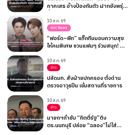
ภาคเสธ อ้างป้องกันตัว ฝากขังพรุ่ง
นี้
10 ส.ค. 69
Hot News
“ฟอร์ด–พีท” แท็กทีมมอบความสุข
ให้คนพิเศษ ชวนแฟนๆ ร่วมสนุก! ลุ้น
ฟิน! ในกิจกรรม “A Day with
FORTPEAT Exclusive Fan Meet”
10 ส.ค. 69
ข่าว
ปลัดมท. สั่งฝ่ายปกครอง ตั้งด่าน
ตรวจอาวุธปืน เข้มสถานที่ราชการ
10 ส.ค. 69
ข่าว
นายกฯกำชับ “กิตติ์รัฐ”ติง
ตร.นนทบุรี ปล่อย “ฉลอง”ไม่ใส่
กุญแจมือ