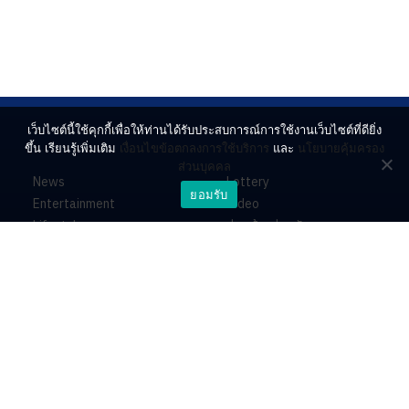
เว็บไซต์นี้ใช้คุกกี้เพื่อให้ท่านได้รับประสบการณ์การใช้งานเว็บไซต์ที่ดียิ่ง
ขึ้น เรียนรู้เพิ่มเติม
เงื่อนไขข้อตกลงการใช้บริการ
และ
นโยบายคุ้มครอง
ส่วนบุคคล
News
Lottery
ยอมรับ
Entertainment
Video
Lifestyle
ร่วมด้วยช่วยกัน
Horoscope
About
Contact
PR by Dataxet