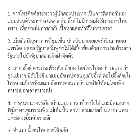
1. การโทรติดต่อระหว่างผู้นำสองประเทศ เป็นการติดต่อกันเอง
แบบส่วนตัวระหว่าง Uncle กับ อิ๊งค์ ไม่มีการแจ้งให้ทางการไทย
ทราบ เพื่อช่วยในการกำกับเนื้อหาและท่าทีในการเจรจา
2. เมื่อเกิดปัญหา การที่ฮุนเซ็น นำคลิปมาเผยแพร่ เป็นการเผย
แพร่โดยบุคคล รัฐบาลกัมพูชาไม่ได้เกี่ยวข้องด้วย การประท้วงจาก
รัฐบาลไปยังรัฐบาลอาจผิดฝาผิดตัว
3. นายกอิ๊งค์ ควรประท้วงด้วยตัวเอง โดยโทรไปต่อว่า Uncle ว่า
ลุงแย่มาก นิสัยไม่ดี มาแอบอัดเทปตอนคุยกับอิ๊งค์ ต่อไปอิ๊งค์จะไม่
โทรหาแล้ว พร้อมแอบอัดเทปตอนต่อว่า มาเปิดให้คนไทยฟัง
หนามยอกเอาหนามบ่ง
4. การสนทนาควรเลือกล่ามแปลภาษาที่วางใจได้ และมีคนกลาง
ที่รู้ภาษาเขมรร่วมฟัง ไม่เช่นนั้น ด่าไป ล่ามแปลเป็นไปชมแทน
Uncle จะยิ้มหัวเราะอีก
5. ทำแบบนี้ คนไทยอาจให้อภัย