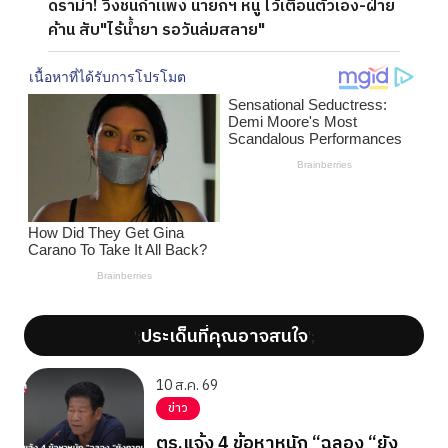
ดราม่า! วิ่งชนกำแพง นายกฯ หนู ไว้เตือนตัวเอง-ฝ่าย
ค้าน สับ"ไร้น้ำยา รอวันล่มสลาย"
ประเด็นที่คุณอาจสนใจ
';
';
10 ส.ค. 69
ข่าว
ตร.แจ้ง 4 ข้อหาหนัก “ฉลอง “ยัง