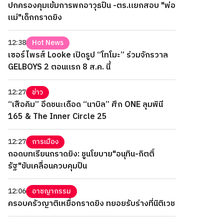
ปกครองคุมเข้มการพกอาวุธปืน -ตร.แยกสอบ "พ่อ
แม่"เด็กกราดยิง
12:38
Hot News
เซอร์ไพรส์ Looke เปิดรูป “โทโมะ” ร่วมจักรวาล
GELBOYS 2 ตอนแรก 8 ส.ค. นี้
12:27
ข่าว
“เสือคิม” อึดชนะเดือด “นาบิล” ศึก ONE ลุมพินี
165 & The Inner Circle 25
12:27
การเมือง
ถอดบทเรียนกราดยิง: ชูนโยบาย"อนุทิน-กิตติ์
รัฐ"ขับเคลื่อนควบคุมปืน
12:06
อาชญากรรม
ครอบครัวญาติเหยื่อกราดยิง ทยอยรับร่างที่นิติเวช