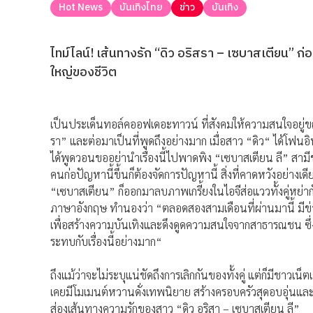
Hot News
บันเทิงไทย
ข่าว
บันเทิง
ไทม์ไลน์! เส้นทางรัก “ดิว อริสรา – เซบาสเตียน” ก่อ
ใหญ่ของชีวิต
เป็นประเด็นทอล์คออฟเดอะทาวน์ ที่สังคมให้ความสนใจอยู่ข
รา” และต่อมาเป็นที่พูดถึงอย่างมาก เมื่อสาว “ดิว“ ได้โฟนอิน
ได้พูดวอนขออย่านำเรื่องนี้ไปพาดพิง “เซบาสเตียน ลี” สามีชาวไ
คนก่อปัญหานี้ขึ้นก็ต้องจัดการปัญหานี้ สิ่งที่คาดหวังอย่าง
“เซบาสเตียน” ก็ออกมาลบภาพเกรี้ยงในไอจีส่อแววทั้งคู่หย่า
ภาษาอังกฤษ ทำนองว่า “ตลอดสองสามเดือนที่ผ่านมานี้ มีข่าวเ
เพื่อสร้างความบันเทิงและดึงดูดความสนใจจากสาธารณชน ซึ่งเ
ระทบกับเรื่องนี้อย่างมาก“
ถึงแม้ว่าจะไม่ระบุแน่ชัดถึงการเลิกกันของทั้งคู่ แต่ก็มีชาวเน
เคยมีโมเมนต์หวานดั่งเทพนิยาย สร้างครอบครัวสุดอบอุ่นแล
ส่องเส้นทางความรักของสาว “ดิว อริสา – เซบาสเตียน ลี”