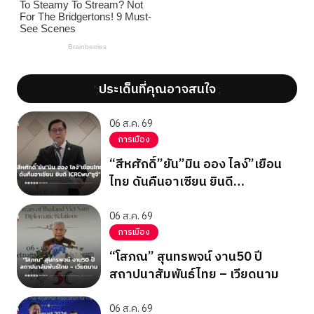
ประเด็นที่คุณอาจสนใจ
';
';
06 ส.ค. 69
การเมือง
“สีหศักดิ์”ยัน”มิน ออง ไลง์”เยือน
ไทย ดันคืนอาเซียน ยินดี
ICRCพบ”ซูจี”
06 ส.ค. 69
การเมือง
“โสภณ” สุนทรพจน์ งาน50 ปี
สถาปนาสัมพันธ์ไทย – เวียดนาม
06 ส.ค. 69