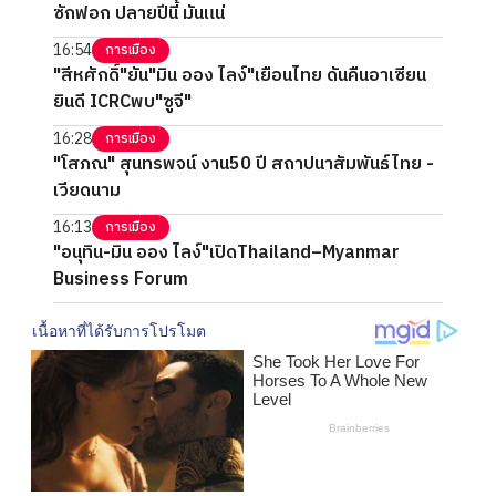
ซักฟอก ปลายปีนี้ มันแน่
16:54
การเมือง
"สีหศักดิ์"ยัน"มิน ออง ไลง์"เยือนไทย ดันคืนอาเซียน
ยินดี ICRCพบ"ซูจี"
16:28
การเมือง
"โสภณ" สุนทรพจน์ งาน50 ปี สถาปนาสัมพันธ์ไทย -
เวียดนาม
16:13
การเมือง
"อนุทิน-มิน ออง ไลง์"เปิดThailand–Myanmar
Business Forum