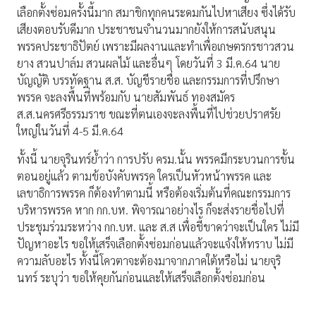
เลือกตั้งซ่อมครั้งนี้มาก สมาชิกทุกคนระดมกันไปหาเสียง ซึ่งได้รับ
เสียงตอบรับดีมาก ประชาชนจำนวนมากยังให้การสนับสนุน
พรรคประชาธิปัตย์ เพราะมีผลงานและทำเพื่อเกษตรกรชาวสวน
ยาง สวนปาล์ม สวนผลไม้ และอื่นๆ โดยวันที่ 3 มี.ค.64 นาย
บัญญัติ บรรทัดฐาน ส.ส. บัญชีรายชื่อ และกรรมการที่ปรึกษา
พรรค จะลงพื้นที่พร้อมกับ นายสัมพันธ์ ทองสมัคร
ส.ส.นครศรีธรรมราช ขณะที่ตนเองจะลงพื้นที่ไปช่วยปราศรัย
ใหญ่ในวันที่ 4-5 มี.ค.64
ทั้งนี้ นายจุรินทร์ย้ำว่า การปรับ ครม.นั้น พรรคมีกระบวนการขั้น
ตอนอยู่แล้ว ตามข้อบังคับพรรค ใครเป็นหัวหน้าพรรค และ
เลขาธิการพรรค ก็ต้องทำตามนี้ หรือต้องเริ่มต้นที่คณะกรรมการ
บริหารพรรค หาก กก.บห. พิจารณาอย่างไร ก็จะส่งรายชื่อไปที่
ประชุมร่วมระหว่าง กก.บห. และ ส.ส เพื่อชี้ขาดว่าจะเป็นใคร ไม่มี
ปัญหาอะไร ขอให้เสร็จเลือกตั้งซ่อมก่อนแล้วจะแจ้งให้ทราบ ไม่มี
ความลับอะไร ทั้งนี้โควตาจะต้องมาจากภาคใต้หรือไม่ นายจุริ
นทร์ ระบุว่า ขอให้คุยกันก่อนและให้เสร็จเลือกตั้งซ่อมก่อน