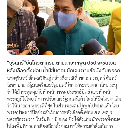
“จุรินทร์”ยึดโควตาครม.ตามนายกฯพูด ปชป.จะชัดเจน
หลังเลือกตั้งซ่อม ย้ำมีขั้นตอนขัดเจนตามข้อบังคับพรรค
นายจุรินทร์ ลักษณวิศิษฏ์ กล่าวถึงกรณีที่ พล.อ.ประยุทธ์ จันทร์
โอชา นายกรัฐมนตรี และรัฐมนตรีว่าการกระทรวงกลาโหม ระบุ
ว่า ได้มีการพูดคุยกับหัวหน้าพรรคประชาธิปัตย์ และหัวหน้า
พรรคภูมิใจไทย ถึงการปรับคณะรัฐมนตรีแล้ว โดยให้ยึดโควตาเดิม
ว่า ให้นายกฯ พูดจะดีที่สุด ในส่วนของตนได้พูดไปหมดแล้ว โดย
พรรคประชาธิปัตย์จะดำเนินการหลังเลือกตั้งซ่อม ส.ส.เขต 3
นครศรีธรรมราช ในวันที่ 7 มี.ค.64 ซึ่ง ได้สั่งแกนนำพรรคทั้งหมด
ให้ลงพื้นที่ช่วยหาเสียงเลือกตั้งซ่อม เราให้ความสำคัญกับการ