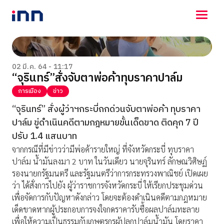
NEWS
ENTERTAINMENT
02 มี.ค. 64 - 11:17
“จุรินทร์”สั่งจับตาพ่อค้าทุบราคาปาล์ม
LIFESTYLE
HOROSCOPE
การเมือง
ข่าว
LOTTERY
“จุรินทร์” สั่งผู้ว่าฯกระบี่ถกด่วนจับตาพ่อค้า ทุบราคา
VIDEO
ปาล์ม ขู่ดำเนินคดีตามกฎหมายขั้นเด็ดขาด ติดคุก 7 ปี
ร่วมด้วยช่วยกัน
ปรับ 1.4 แสนบาท
จากกรณีที่มีข่าวว่ามีพ่อค้ารายใหญ่ ที่จังหวัดกระบี่ ทุบราคา
ปาล์ม น้ำมันลงมา 2 บาท ในวันเดียว นายจุรินทร์ ลักษณวิศิษฏ์
รองนายกรัฐมนตรี และรัฐมนตรีว่าการกระทรวงพาณิชย์ เปิดเผย
ว่า ได้สั่งการไปยัง ผู้ว่าราชการจังหวัดกระบี่ ให้เรียกประชุมด่วน
เพื่อจัดการกับปัญหาดังกล่าว โดยจะต้องดำเนินคดีตามกฎหมาย
เด็ดขาดหากผู้ประกอบการจงใจกดราคารับซื้อผลปาล์มทะลาย
เพื่อให้ความเป็นธรรมกับเกษตรกรผู้ปลูกปาล์มน้ำมัน โดยราคา