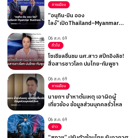
การเมือง
“อนุทิน-มิน ออง
ไลง์”เปิดThailand–Myanmar
Business Forum
06 ส.ค. 69
ทั่วไป
โซเชียลชื่นชม นศ.สาว สปีกอิงลิช!
สื่อสารชาวโลก ปมไทย-กัมพูชา
06 ส.ค. 69
การเมือง
นายกฯ ย้ำหาต้นเหตุ เอาผิดผู้
เกี่ยวข้อง ข้อมูลส่วนบุคคลรั่วไหล
06 ส.ค. 69
ข่าว
“สกาย” ปรับตัวซ้อมไทย รับอากาศ