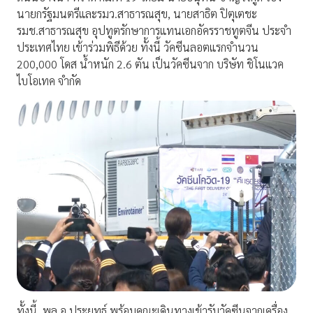
นายกรัฐมนตรีและรมว.สาธารณสุข, นายสาธิต ปิตุเตชะ
รมช.สาธารณสุข อุปทูตรักษาการแทนเอกอัครราชทูตจีน ประจำ
ประเทศไทย เข้าร่วมพิธีด้วย ทั้งนี้ วัคซีนลอตแรกจำนวน
200,000 โดส น้ำหนัก 2.6 ตัน เป็นวัคซีนจาก บริษัท ชิโนแวค
ไบโอเทค จำกัด
ทั้งนี้. พล.อ.ประยุทธ์ พร้อมคณะเดินทางเข้ารับวัคซีนจากเครื่อง