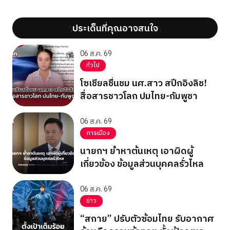
ประเด็นที่คุณอาจสนใจ
';
';
06 ส.ค. 69
ทั่วไป
โซเชียลชื่นชม นศ.สาว สปีกอิงลิช!
สื่อสารชาวโลก ปมไทย-กัมพูชา
06 ส.ค. 69
การเมือง
นายกฯ ย้ำหาต้นเหตุ เอาผิดผู้
เกี่ยวข้อง ข้อมูลส่วนบุคคลรั่วไหล
06 ส.ค. 69
ข่าว
“สกาย” ปรับตัวซ้อมไทย รับอากาศ