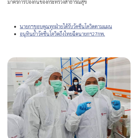
มาตรการป้องกันของกระทรวงสาธารณสุข
นายกฯขอบคุณทุกฝ่ายได้รับวัคซีนโควิดตามแผน
อนุทินย้ำวัคซีนโควิดถึงไทยฉีดนายกฯ27กพ.