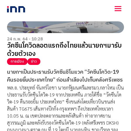
NEWS
ENTERTAINMENT
24 ก.พ. 64 - 10:28
วัคซีนโควิดลอตแรกถึงไทยแล้วนายกฯมารับ
LIFESTYLE
ด้วยตัวเอง
HOROSCOPE
LOTTERY
การเมือง
ข่าว
VIDEO
นายกฯเป็นประธานรับวัคซีนชิโนแวค “วัคซีนโควิด-19
ร่วมด้วยช่วยกัน
คืนรอยยิ้มประเทศไทย” ก่อนลำเลียงไปเก็บคลังศรีเพชร
พล.อ. ประยุทธ์ จันทร์โอชา นายกรัฐมนตรีและรมว.กลาโหม เป็น
ประธานรับวัคซีนโควิด-19 จากประเทศจีน ภายใต้ชื่อ “วัคซีนโค
วิด-19 คืนรอยยิ้ม ประเทศไทย” ซึ่งขนส่งโดยเที่ยวบินขนส่ง
สินค้า TG675 เส้นทางปักกิ่ง-กรุงเทพฯ ถึงประเทศไทยเวลา
10.05 น. ณ เขตปลอดอากรและคลังสินค้า ท่าอากาศยาน
สุวรรณภูมิ และคลังรับรองวัคซีนโควิด-19 (คลังศรีเพชร DKSH)
ถนนบางนา-ตราด กม.ที่ 19 โดยมี นายอนุทิน ชาญวีรกูล รอง