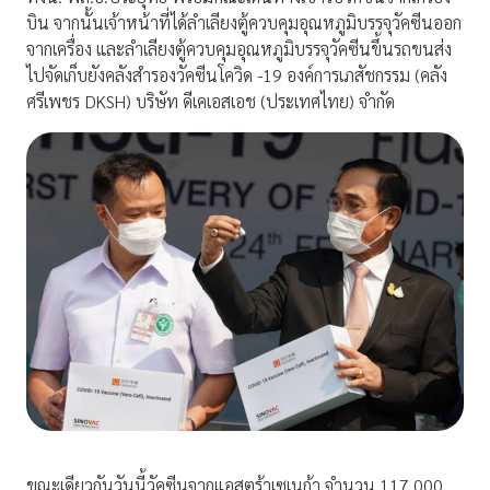
บิน จากนั้นเจ้าหน้าที่ได้ลำเลียงตู้ควบคุมอุณหภูมิบรรจุวัคซีนออก
จากเครื่อง และลำเลียงตู้ควบคุมอุณหภูมิบรรจุวัคซีนขึ้นรถขนส่ง
ไปจัดเก็บยังคลังสำรองวัคซีนโควิด -19 องค์การเภสัชกรรม (คลัง
ศรีเพชร DKSH) บริษัท ดีเคเอสเอช (ประเทศไทย) จำกัด
ขณะเดียวกันวันนี้วัคซีนจากแอสตร้าเซเนก้า จำนวน 117,000