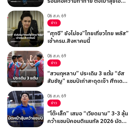
ร้อนคือความท้าทาย ตั้งเป้าลุยเอ
เชียนเกมส์ 2026
06 ส.ค. 69
ข่าว
“ศุภจี” ยังไม่ชง”ไทยเที่ยวไทย พลัส”
เข้าครม.สิงหาคมนี้
06 ส.ค. 69
ข่าว
“สวนกุหลาบ” ประเดิม 3 แต้ม “อัส
สัมชัญ” แชมป์เก่าสะดุดเจ๊า ศึกเดลิ
นิวส์ คัพ 2026
06 ส.ค. 69
ข่าว
“โต๊ะเล็ก” เสมอ “เวียดนาม” 3-3 ลุ้น
คว้าแชมป์คอนติเนนทัล 2026 นัด
สุดท้าย