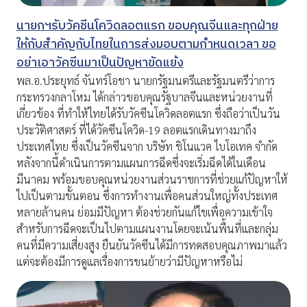
นายกฯรับวัคชีนโควิดลอตแรก ขอบคุณจีนและทุกฝ่าย
ให้กับสำคัญกับไทยในการส่งมอบตามกำหนดเวลา ขอ
อย่าเอาวัคซีนมาเป็นปัญหาขัดแย้ง
พล.อ.ประยุทธ์ จันทร์โอชา นายกรัฐมนตรีและรัฐมนตรีว่าการ
กระทรวงกลาโหม ได้กล่าวขอบคุณรัฐบาลจีนและหน่วยงานที่
เกี่ยวข้อง ที่ทำให้ไทยได้รับวัคซีนโควิดลอตแรก ซึ่งถือว่าเป็นวัน
ประวัติศาสตร์ ที่ได้วัคซีนโควิด-19 ลอตแรกเดินทางมาถึง
ประเทศไทย ซึ่งเป็นวัคซีนจาก บริษัท ชิโนแวค ไบโอเทค จำกัด
หลังจากนี้ดำเนินการตามแผนการฉีดซึ่งจะเริ่มฉีดได้ในเดือน
มีนาคม พร้อมขอบคุณหน่วยงานส่วนราชการที่ช่วยแก้ปัญหาให้
ไปเป็นตามขั้นตอน ซึ่งการทำงานเพื่อคนส่วนใหญ่ทั้งประเทศ
หลายล้านคน ย่อมมีปัญหา ต้องช่วยกันแก้ไขเพื่อความเข้าใจ
สำหรับการฉีดจะเป็นไปตามแผนงานโดยจะเน้นพื้นที่และกลุ่ม
คนที่มีความเสี่ยงสูง ยืนยันวัคซีนได้มีการทดสอบคุณภาพมาแล้ว
แต่จะต้องมีการดูแลเรื่องการขนย้ายว่ามีปัญหาหรือไม่