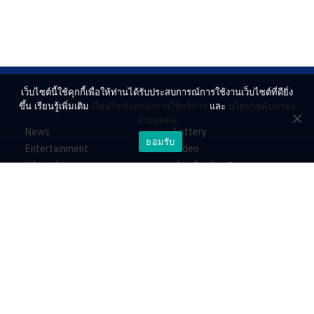
เว็บไซต์นี้ใช้คุกกี้เพื่อให้ท่านได้รับประสบการณ์การใช้งานเว็บไซต์ที่ดียิ่ง
ขึ้น เรียนรู้เพิ่มเติม
เงื่อนไขข้อตกลงการใช้บริการ
และ
นโยบายคุ้มครอง
ส่วนบุคคล
News
Lottery
ยอมรับ
Entertainment
Video
Lifestyle
ร่วมด้วยช่วยกัน
Horoscope
About
Contact
PR by Dataxet