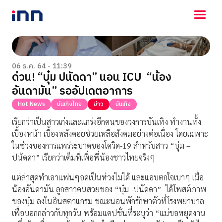
NEWS
ENTERTAINMENT
06 ธ.ค. 64 - 11:39
ด่วน! “บุ๋ม ปนัดดา” นอน ICU “น้อง
LIFESTYLE
อันดามัน” รออัปเดตอาการ
HOROSCOPE
LOTTERY
Hot News
บันเทิงไทย
ข่าว
บันเทิง
VIDEO
เรียกว่าเป็นสาวเก่งและแกร่งอีกคนของวงการบันเทิง ทำงานทั้ง
ร่วมด้วยช่วยกัน
เบื้องหน้า เบื้องหลังคอยช่วยเหลือสังคมอย่างต่อเนื่อง โดยเฉพาะ
ในช่วงของการแพร่ระบาดของโควิด-19 สำหรับสาว “บุ๋ม –
ปนัดดา” เรียกว่าเต็มที่เพื่อพี่น้องชาวไทยจริงๆ
แต่ล่าสุดทำเอาแฟนๆอดเป็นห่วงไมได้ และแอบตกใจเบาๆ เมื่อ
น้องอันดามัน ลูกสาวคนสวยของ “บุ๋ม -ปนัดดา” ได้โพสต์ภาพ
ของบุ๋ม ลงในอินสตาแกรม ขณะนอนพักรักษาตัวที่โรงพยาบาล
เพื่อบอกกล่าวกับทุกวัน พร้อมแคปชั่นที่ระบุว่า “แม่ขอหยุดงาน