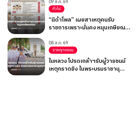
09 ส.ค. 69
ทั่วไป
“นิด้าโพล” เผยสาเหตุคนรับ
ราชการเพราะมั่นคง หนุนเกษียณ
ก่อน
08 ส.ค. 69
อาชญากรรม
ในหลวง โปรดเกล้าฯรับผู้วายชนม์
เหตุกราดยิง ในพระบรมราชานุ
เคราะห์