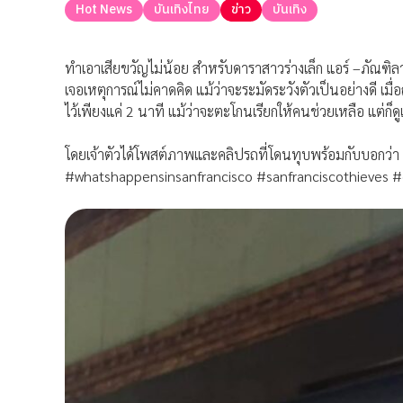
Hot News
บันเทิงไทย
ข่าว
บันเทิง
ทำเอาเสียขวัญไม่น้อย สำหรับดาราสาวร่างเล็ก แอร์ –ภัณฑิลา ท
เจอเหตุการณ์ไม่คาดคิด แม้ว่าจะระมัดระวังตัวเป็นอย่างดี เม
ไว้เพียงแค่ 2 นาที แม้ว่าจะตะโกนเรียกให้คนช่วยเหลือ แต่ก็
โดยเจ้าตัวได้โพสต์ภาพและคลิปรถที่โดนทุบพร้อมกับบอกว
#whatshappensinsanfrancisco #sanfranciscothieves #c