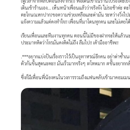
(ดูเวลาจากคลิปตอนลงจากรถ) พอเดินเข้าในร้านไปรอโต๊ะ(ยังไม
เดินเข้าร้านเอง… เห็นหน้าเพื่อนแล้วว่าจริงจัง ไม่รอช้าค่ะ ต
ตะโกน(แหกปาก)ขอความช่วยเหลือและด่ามัน ระหว่างวิ่งไปมัน
แจ้งความแล้วแต่คงทำใจ!! เพื่อนที่มาโดนทุกคน และไม่เคยไ
เรียนเพื่อนและทีมงานทุกคน ตอนนี้ไม่มีของฝากจะให้แล้วน
ประมาทคิดว่าโจรมันคงคิดไม่ถึง ลืมไป!! เค้ามืออาชีพ!!
.***อยากแบ่งปันเรื่องราวไว้เป็นอุทาหรณ์อีกคน อย่าด่าซ้ำเน
ตัวกันขั้นสุดนะคะ!! มันเร็วมากจริงๆ #โหดมาก #ชั้นอยากก
ซึ่งก็มีเพื่อนพี่น้องคนในวงการรวมถึงแฟนคลับเข้ามาคอมเม