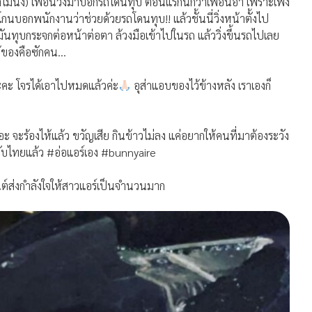
่นั่ง) เพื่อนวิ่งมาบอกรถโดนทุบ ตอนแรกนึกว่าเพื่อนอำ เพราะเพิ่ง
ะโกนบอกพนักงานว่าช่วยด้วยรถโดนทุบ!! แล้วชั้นนี่วิ่งหน้าตั้งไป
ทุบกระจกต่อหน้าต่อตา ล้วงมือเข้าไปในรถ แล้ววิ่งขึ้นรถไปเลย
ด้ของคือซักคน…
ะคะ โจรได้เอาไปหมดแล้วค่ะ
อุส่าแอบของไว้ข้างหลัง เราเองก็
อะ จะร้องไห้แล้ว ขวัญเสีย กินข้าวไม่ลง แค่อยากให้คนที่มาต้องระวัง
ลับไทยแล้ว #อ่อแอร์เอง #bunnyaire
นต์ส่งกำลังใจให้สาวแอร์เป็นจำนวนมาก