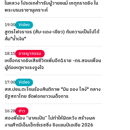
ในหลวง โปรดเกล้าฯรับผู้วายชนม์ เหตุกราดยิง ใน
พระบรมราชานุเคราะห์
19:00
Video
สูตรไฟจราจร (ส้ม-แดง-เขียว) กับความเป็นไปได้
ล้ม"น้ำเงิน"
18:15
อาชญากรรม
เหยื่อกราดยิงเสียชีวิตเพิ่มอีก1ราย -ตร.สอบเพื่อน
ผู้ก่อเหตุหาแรงจูงใจ
17:00
Video
สส.ปชน.ตะโกนร้องสันติภาพ "มิน ออง ไลง์" กลาง
รัฐสภาไทย ซัดฟอกขาวเผด็จการ
16:28
ข่าว
สองพี่น้อง “นาคแป้น” ไม่ทำให้ผิดหวัง สร้างผล
งานศึกบีเอ็มเอ็กซ์เรซซิ่ง ชิงแชมป์เอเชีย 2026