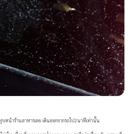
ุบหน้าร้านอาหารเลย เดินออกจากรถไป2นาทีเท่านั้น