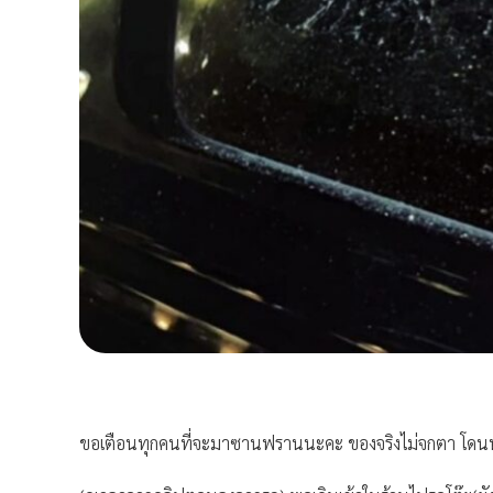
ขอเตือนทุกคนที่จะมาซานฟรานนะคะ ของจริงไม่จกตา โดนท