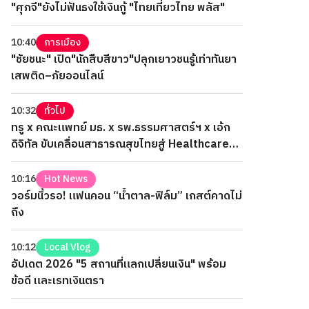
"ศุภจี"ยังไม่ฟันธงใช้เงินกู้ "ไทยเที่ยวไทย พลัส"
10:40
การเมือง
"ชัยชนะ" เปิด"นักสืบสีขาว"ปลุกเยาวชนรู้เท่าทันยา
เสพติด–ภัยออนไลน์
10:32
ทั่วไป
ทรู x คณะแพทย์ มธ. x รพ.ธรรมศาสตร์ฯ x เอ้ก
ดิจิทัล ขับเคลื่อนสาธารณสุขไทยสู่ Healthcare
AI
10:16
Hot News
วอร์มนิ้วรอ! แฟนคอน “น้ำตาล-ฟิล์ม” เกสต์คาดไม่
ถึง
10:12
Local Vlog
อัปเดต 2026 "5 สถานที่แลกเปลี่ยนเงิน" พร้อม
ข้อดี และเรทเงินตรา