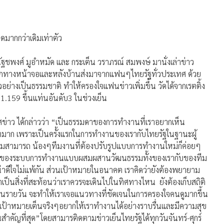
ดดมากกว่าเดิมเท่าตัว
 ณัฐชพงศ์ มูอำหมัด และ กระเต็น วราภรณ์ สมพงษ์ มานั่งเล่าข่าว
ี่ดีจากทางหน้าจอและหลังบ้านส่งมาจากแฟนๆไทยรัฐทั่วประเทศ ด้วย
าวอย่างเป็นธรรมชาติ ทำให้ครองใจแฟนข่าวเพิ่มขึ้น วัดได้จากเรตติ้ง
า 1.159 ขึ้นแท่นอันดับ3 ในช่วงเย็น
าศข่าว ได้กล่าวว่า “เป็นธรรมดาของการทำงานที่เราอยากเห็น
้ามามาก เพราะเป็นครั้งแรกในการทำงานของเรากับไทยรัฐในฐานะผู้
ความสามารถ น้องๆทีมงานที่ต้องปรับรูปแบบการทำงานใหม่ก็ค่อยๆ
ป็นเรื่องของระบบการทำงานแบบผสมผสานวัฒนธรรมทั้งของเรากับของทีม
้น่าดีใจไม่แพ้กัน ส่วนเป้าหมายในอนาคต เราคิดว่ายังต้องพยายาม
าเป็นสิ่งที่สะท้อนว่าเราควรจะเดินไปในทิศทางไหน ยังต้องเก็บสถิติ
้านรายวัน จะทำให้เราเจอแนวทางที่ชัดเจนในการครองใจคนดูมากขึ้น
 เป้าหมายเต็นจริงๆอยากให้เราทำงานได้อย่างราบรื่นและมีความสุข
คัญที่สุด”โดยสามารติดตามข่าวเย็นไทยรัฐได้ทุกวันจันทร์-ศุกร์