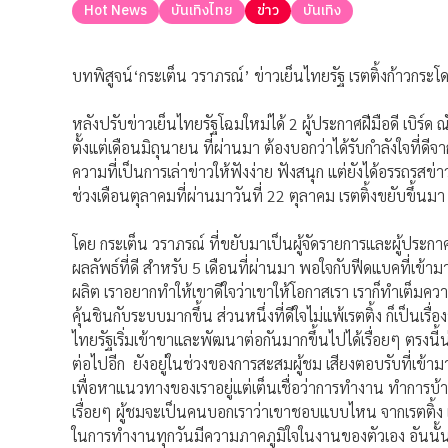
Hot News
บันเทิงไทย
ข่าว
บันเทิง
บทพิสูจน์‘กระเต็น วราภรณ์’ ข่าวเย็นไทยรัฐ เรตติ้งก้าวกระโ
หลังปรับข่าวเย็นไทยรัฐโฉมใหม่ได้ 2 ผู้ประกาศฝีมือดี เบิร์ด
ตั้งแต่เดือนมิถุนายน ที่ผ่านมา ต้องบอกว่าได้รับกำลังใจท
ความที่เป็นการเล่าข่าวให้ฟังง่าย ฟังสนุก แต่ยังได้อรรถรสข่
ช่วงเดือนตุลาคมที่ผ่านมาวันที่ 22 ตุลาคม เรตติ้งขยับขึ้นม
โดย กระเต็น วราภรณ์ ที่ขยับมาเป็นผู้จัดรายการและผู้ประก
ผลลัพธ์ที่ดี สำหรับ 5 เดือนที่ผ่านมา พอใจกับฟีดแบคที่เข
ผลิต เราอยากทำให้เขาดีใจว่าเขาให้โอกาสเรา เราก็ทำเต็ม
คุ้นชินกับระบบมากขึ้น ส่วนหนึ่งที่ดีใจไม่แพ้เรตติ้ง ก็เ
ไทยรัฐเริ่มเข้าขาและพัฒนาต่อกันมากขึ้นไปได้เรื่อยๆ ตรงนี
ต่อไปอีก ยังอยู่ในช่วงของการสะสมผู้ชม เสียงตอบรับที่เข้าม
เพื่อหาแนวทางของเราอยู่แต่เต็นเชื่อว่าการทำงาน ทำการบ
เรื่อยๆ ผู้ชมจะเป็นคนบอกเราว่าเขาชอบแบบไหน จากเรตติ้ง
ในการทำงานทุกวันมีความภาคภูมิใจในงานของตัวเอง อันนั้นสำ