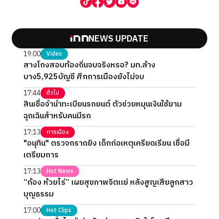
NEWS UPDATE
19:00
Video
สางโกงสอบท้องถิ่นจบจริงหรอ? มท.ล้าง
บาง5,925บัญชี ศึกการเมืองยังไม่จบ
17:44
ทั่วไป
สินเชื่อจำนำทะเบียนรถยนต์ ตัวช่วยหมุนเงินใช้ยาม
ฉุกเฉินสำหรับคนมีรถ
17:13
การเมือง
"อนุทิน" ตรวจกราดยิง เด็กก่อเหตุเครียดเรียน เชื่อมี
เตรียมการ
17:13
Hot News
“ก้อง ห้วยไร่” เผยสุขภาพจิตแย่ หลังสูญเสียลูกสาว
บุญธรรม
17:00
Hot Clips