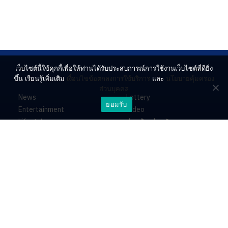
เว็บไซต์นี้ใช้คุกกี้เพื่อให้ท่านได้รับประสบการณ์การใช้งานเว็บไซต์ที่ดียิ่ง
ขึ้น เรียนรู้เพิ่มเติม
เงื่อนไขข้อตกลงการใช้บริการ
และ
นโยบายคุ้มครอง
ส่วนบุคคล
News
Lottery
ยอมรับ
Entertainment
Video
Lifestyle
ร่วมด้วยช่วยกัน
Horoscope
About
Contact
PR by Dataxet