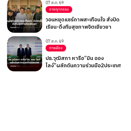
07 ส.ค. 69
อาชญากรรม
วอนหยุดแชร์ภาพสะเทือนใจ สั่งปิด
เรียน-ดึงทีมสุขภาพจิตเยียวยา
07 ส.ค. 69
การเมือง
ปธ.วุฒิสภา หารือ”มิน ออง
ไลง์”ผลักดันความร่วมมือ2ประเทศ