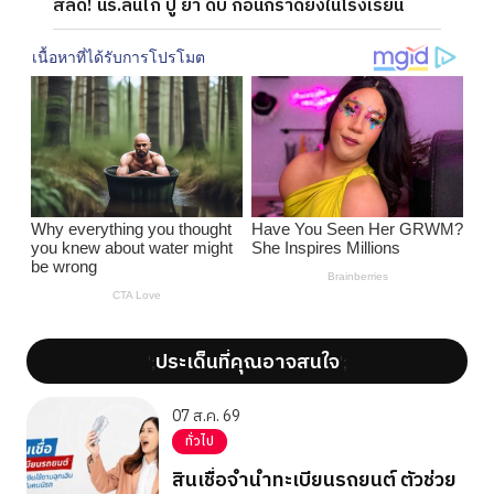
สลด! นร.ลั่นไก ปู่ ย่า ดับ ก่อนกราดยิงในโรงเรียน
ประเด็นที่คุณอาจสนใจ
';
';
07 ส.ค. 69
ทั่วไป
สินเชื่อจำนำทะเบียนรถยนต์ ตัวช่วย