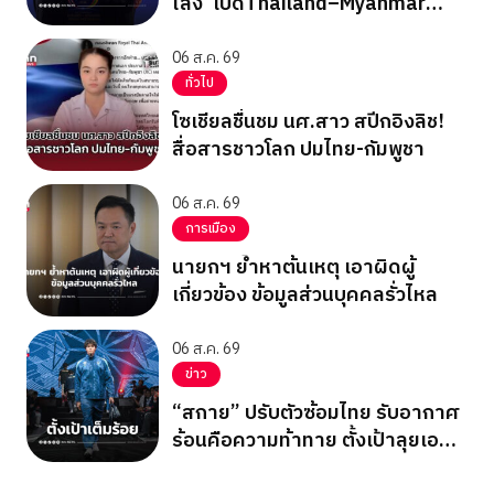
ไลง์”เปิดThailand–Myanmar
Business Forum
06 ส.ค. 69
ทั่วไป
โซเชียลชื่นชม นศ.สาว สปีกอิงลิช!
สื่อสารชาวโลก ปมไทย-กัมพูชา
06 ส.ค. 69
การเมือง
นายกฯ ย้ำหาต้นเหตุ เอาผิดผู้
เกี่ยวข้อง ข้อมูลส่วนบุคคลรั่วไหล
06 ส.ค. 69
ข่าว
“สกาย” ปรับตัวซ้อมไทย รับอากาศ
ร้อนคือความท้าทาย ตั้งเป้าลุยเอ
เชียนเกมส์ 2026