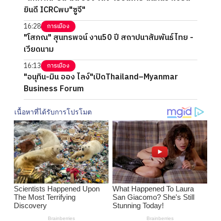
ยินดี ICRCพบ"ซูจี"
16:28
การเมือง
"โสภณ" สุนทรพจน์ งาน50 ปี สถาปนาสัมพันธ์ไทย -
เวียดนาม
16:13
การเมือง
"อนุทิน-มิน ออง ไลง์"เปิดThailand–Myanmar
Business Forum