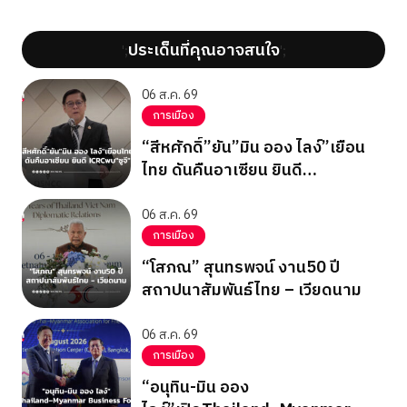
ประเด็นที่คุณอาจสนใจ
';
';
06 ส.ค. 69
การเมือง
“สีหศักดิ์”ยัน”มิน ออง ไลง์”เยือน
ไทย ดันคืนอาเซียน ยินดี
ICRCพบ”ซูจี”
06 ส.ค. 69
การเมือง
“โสภณ” สุนทรพจน์ งาน50 ปี
สถาปนาสัมพันธ์ไทย – เวียดนาม
06 ส.ค. 69
การเมือง
“อนุทิน-มิน ออง