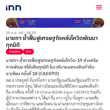
NEWS
ENTERTAINMENT
10 ก.ย. 64 - 14:19
นายกฯ ย้ำฟื้นฟูเศรษฐกิจหลังโควิดพัฒนา
LIFESTYLE
ทุกมิติ
HOROSCOPE
LOTTERY
การเมือง
ข่าว
VIDEO
นายกฯ ย้ำการฟื้นฟูเศรษฐกิจหลังโควิด-19 ส่งเสริม
ร่วมด้วยช่วยกัน
การพัฒนาที่ยั่งยืนทุกมิติ ในเวทีงานแสดงสินค้าจีน-
อาเซียน ครั้งที่ 18 (CAEXPO)
พล.อ.ประยุทธ์ จันทร์โอชา นายกรัฐมนตรีและรัฐมนตรีว่าการ
กระทรวงกลาโหม ได้กล่าวถ้อยแถลงในพิธีเปิดงานแสดงสินค้า
จีน-อาเซียน ครั้งที่ 18 (China-ASEAN Expo: CAEXPO) ร่วมกับ
ผู้นำจากประเทศต่าง ๆ ได้แก่ จีน ลาว บรูไน กัมพูชา มาเลเซีย
เมียนมา ปากีสถาน และเวียดนาม ผ่านระบบการประชุมทางไกล
ว่า ถือเป็นโอกาสที่ดีสำหรับทุกภาคส่วนในการขยายความร่วมมือ