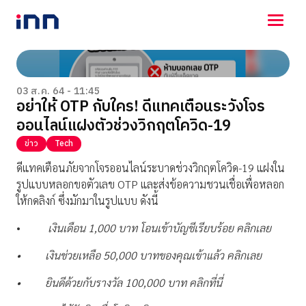
NEWS
ENTERTAINMENT
03 ส.ค. 64 - 11:45
อย่าให้ OTP กับใคร! ดีแทคเตือนระวังโจร
LIFESTYLE
ออนไลน์แฝงตัวช่วงวิกฤตโควิด-19
HOROSCOPE
LOTTERY
ข่าว
Tech
VIDEO
ดีแทคเตือนภัยจากโจรออนไลน์ระบาดช่วงวิกฤตโควิด
-19
แฝงใน
ร่วมด้วยช่วยกัน
รูปแบบหลอกขอตัวเลข
OTP
และส่งข้อความชวนเชื่อเพื่อหลอก
ให้กดลิงก์ ซึ่งมักมาในรูปแบบ ดังนี้
•
เงินเดือน 1
,
000 บาท โอนเข้าบัญชีเรียบร้อย คลิกเลย
•
เงินช่วยเหลือ 50
,
000 บาทของคุณเข้าแล้ว คลิกเลย
•
ยินดีด้วยกับรางวัล 100
,
000 บาท คลิกที่นี่