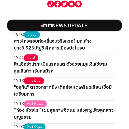
NEWS UPDATE
19:00
Video
สางโกงสอบท้องถิ่นจบจริงหรอ? มท.ล้าง
บาง5,925บัญชี ศึกการเมืองยังไม่จบ
17:44
ทั่วไป
สินเชื่อจำนำทะเบียนรถยนต์ ตัวช่วยหมุนเงินใช้ยาม
ฉุกเฉินสำหรับคนมีรถ
17:13
การเมือง
"อนุทิน" ตรวจกราดยิง เด็กก่อเหตุเครียดเรียน เชื่อมี
เตรียมการ
17:13
Hot News
“ก้อง ห้วยไร่” เผยสุขภาพจิตแย่ หลังสูญเสียลูกสาว
บุญธรรม
17:00
Hot Clips