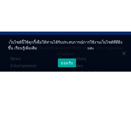
เว็บไซต์นี้ใช้คุกกี้เพื่อให้ท่านได้รับประสบการณ์การใช้งานเว็บไซต์ที่ดียิ่ง
ขึ้น เรียนรู้เพิ่มเติม
เงื่อนไขข้อตกลงการใช้บริการ
และ
นโยบายคุ้มครอง
ส่วนบุคคล
News
Lottery
ยอมรับ
Entertainment
Video
Lifestyle
ร่วมด้วยช่วยกัน
Horoscope
About
Contact
PR by Dataxet