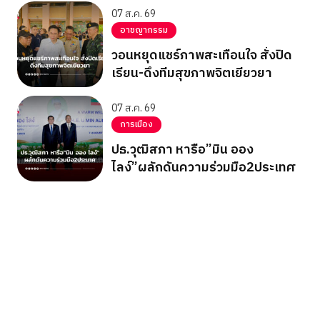
07 ส.ค. 69
อาชญากรรม
วอนหยุดแชร์ภาพสะเทือนใจ สั่งปิด
เรียน-ดึงทีมสุขภาพจิตเยียวยา
07 ส.ค. 69
การเมือง
ปธ.วุฒิสภา หารือ”มิน ออง
ไลง์”ผลักดันความร่วมมือ2ประเทศ