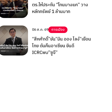
ตร.ให้ประกัน “โทนบางแค” วาง
หลักทรัพย์ 1 ล้านบาท
06 ส.ค. 69
การเมือง
“สีหศักดิ์”ยัน”มิน ออง ไลง์”เยือน
ไทย ดันคืนอาเซียน ยินดี
ICRCพบ”ซูจี”