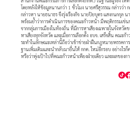
สำนักงานคณะกรรมการการเลือกตั้ง(กกต.) ในฐานะผู้ร้อง ให
โดยหลังให้ข้อมูลนานกว่า 1 ชั่วโมง นายศรีสุวรรณ กล่าวว่า 
กล่าวหา นายธนาธร จึงรุ่งเรืองกิจ นายปิยบุตร แสงกนกกุล นางส
พร้อมย้ำว่าการดำเนินการของคณะก้าวหน้า มีพฤติกรรมเช่นพ
จากกลุ่มการเมืองในท้องถิ่น ที่มีการหาเสียงเฉพาะในจังหวัดข
หาเสียงทุกจังหวัด และเมื่อการเลือกตั้ง อบจ. เสร็จสิ้น คณะก้
ระทำในลักษณะเหล่านี้ถือว่าเข้าข่ายฝ่าฝืนกฎหมายพรรคก
ฐานเพิ่มเติมและนำกลับมายื่นให้ กกต. ใหม่อีกรอบ อย่างไรก็ตา
หรือว่าพุ่งเป้าไปที่คณะก้าวหน้าเพียงฝ่ายเดียว และผลของการ