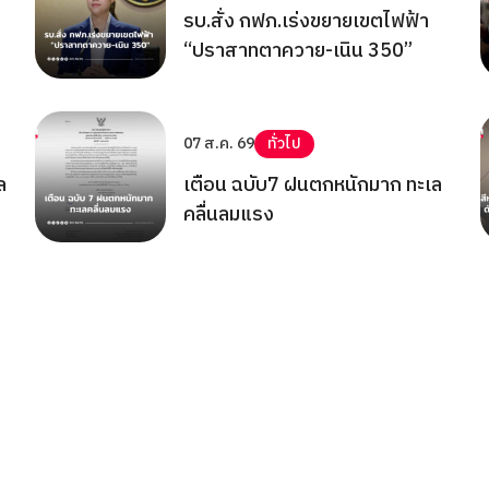
รบ.สั่ง กฟภ.เร่งขยายเขตไฟฟ้า
“ปราสาทตาควาย-เนิน 350”
07 ส.ค. 69
ทั่วไป
ล
เตือน ฉบับ7 ฝนตกหนักมาก ทะเล
คลื่นลมแรง