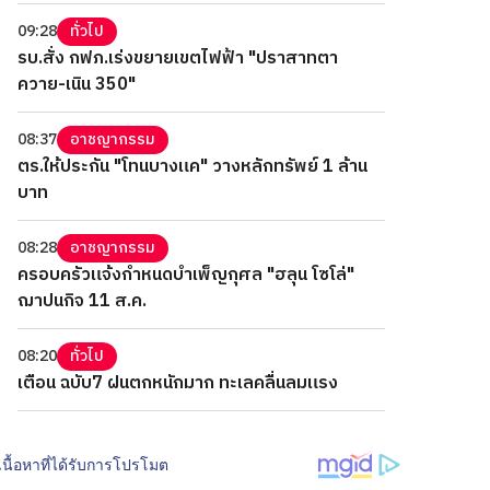
09:28
ทั่วไป
รบ.สั่ง กฟภ.เร่งขยายเขตไฟฟ้า "ปราสาทตา
ควาย-เนิน 350"
08:37
อาชญากรรม
ตร.ให้ประกัน "โทนบางแค" วางหลักทรัพย์ 1 ล้าน
บาท
08:28
อาชญากรรม
ครอบครัวแจ้งกำหนดบำเพ็ญกุศล "ฮลุน โซโล่"
ฌาปนกิจ 11 ส.ค.
08:20
ทั่วไป
เตือน ฉบับ7 ฝนตกหนักมาก ทะเลคลื่นลมแรง