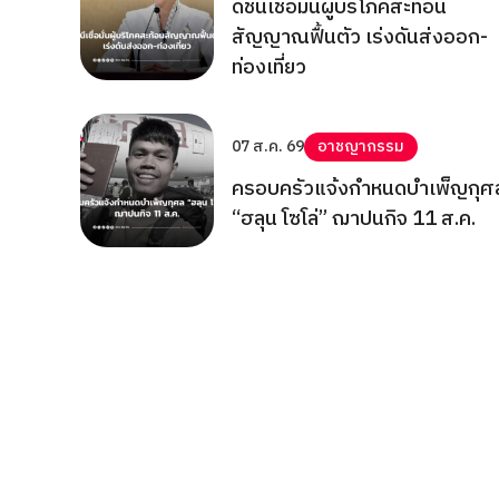
ดัชนีเชื่อมั่นผู้บริโภคสะท้อน
สัญญาณฟื้นตัว เร่งดันส่งออก-
ท่องเที่ยว
07 ส.ค. 69
อาชญากรรม
ครอบครัวแจ้งกำหนดบำเพ็ญกุศ
“ฮลุน โซโล่” ฌาปนกิจ 11 ส.ค.