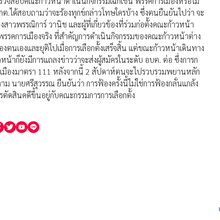
้ตรวจสอบคณะก้าวหน้าดำเนินกิจกรรมเฉกเช่น พรรคการเมืองหรือไม่
กกต.ได้สอบถามว่าจะร้องทุกข์กล่าวโทษใครบ้าง ซึ่งตนยืนยันไปว่า จะ
าวพรรณิการ์ วานิช และผู้ที่เกี่ยวข้องที่ร่วมก่อตั้งคณะก้าวหน้า
รรคการเมืองจริง ที่สำคัญการดำเนินกิจกรรมของคณะก้าวหน้าต่าง
องตนเองและยุติไปเมื่อการเลือกตั้งเสร็จสิ้น แต่ขณะก้าวหน้าเดินทาง
าวหน้าก็ยังมีการแถลงข่าวว่าจะส่งผู้สมัครในระดับ อบต. ต่อ ซึ่งการก
ารเมืองมาตรา 111 หลังจากนี้ 2 สัปดาห์ตนจะไปรวบรวมพยานหลัก
ม นายศรีสุวรรณ ยืนยันว่า การฟ้องครั้งนี้ไม่ใช่การฟ้องกลั่นแกล้ง
ตัดสินคดีขึ้นอยู่กับคณะกรรมการการเลือกตั้ง