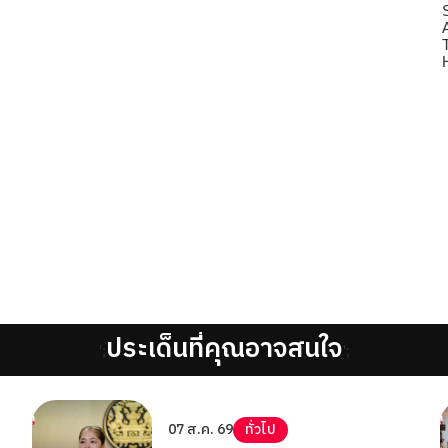
ประเด็นที่คุณอาจสนใจ
';
';
07 ส.ค. 69
ทั่วไป