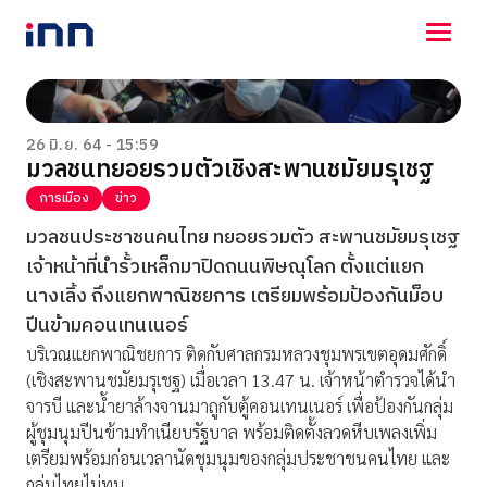
NEWS
ENTERTAINMENT
26 มิ.ย. 64 - 15:59
มวลชนทยอยรวมตัวเชิงสะพานชมัยมรุเชฐ
LIFESTYLE
HOROSCOPE
การเมือง
ข่าว
LOTTERY
มวลชนประชาชนคนไทย ทยอยรวมตัว สะพานชมัยมรุเชฐ
VIDEO
เจ้าหน้าที่นำรั้วเหล็กมาปิดถนนพิษณุโลก ตั้งแต่แยก
ร่วมด้วยช่วยกัน
นางเลิ้ง ถึงแยกพาณิชยการ เตรียมพร้อมป้องกันม็อบ
ปีนข้ามคอนเทนเนอร์
บริเวณแยกพาณิชยการ ติดกับศาลกรมหลวงชุมพรเขตอุดมศักดิ์
(เชิงสะพานชมัยมรุเชฐ) เมื่อเวลา 13.47 น. เจ้าหน้าตำรวจได้นำ
จารบี และน้ำยาล้างจานมาถูกับตู้คอนเทนเนอร์ เพื่อป้องกันกลุ่ม
ผู้ชุมนุมปีนข้ามทำเนียบรัฐบาล พร้อมติดตั้งลวดหีบเพลงเพิ่ม
เตรียมพร้อมก่อนเวลานัดชุมนุมของกลุ่มประชาชนคนไทย และ
กลุ่มไทยไม่ทน