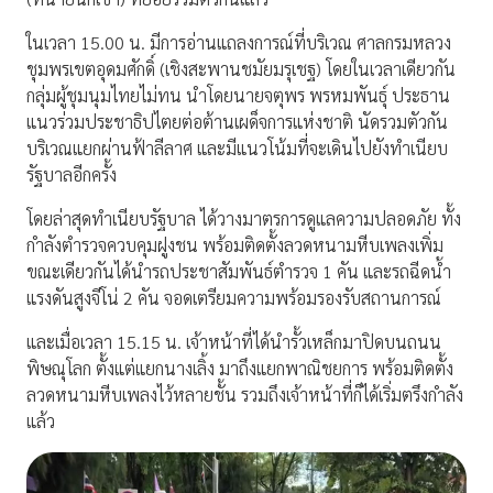
ในเวลา 15.00 น. มีการอ่านแถลงการณ์ที่บริเวณ ศาลกรมหลวง
ชุมพรเขตอุดมศักดิ์ (เชิงสะพานชมัยมรุเชฐ) โดยในเวลาเดียวกัน
กลุ่มผู้ชุมนุมไทยไม่ทน นำโดยนายจตุพร พรหมพันธุ์ ประธาน
แนวร่วมประชาธิปไตยต่อต้านเผด็จการแห่งชาติ นัดรวมตัวกัน
บริเวณแยกผ่านฟ้าลีลาศ และมีแนวโน้มที่จะเดินไปยังทำเนียบ
รัฐบาลอีกครั้ง
โดยล่าสุดทำเนียบรัฐบาล ได้วางมาตรการดูแลความปลอดภัย ทั้ง
กำลังตำรวจควบคุมฝูงชน พร้อมติดตั้งลวดหนามหีบเพลงเพิ่ม
ขณะเดียวกันได้นำรถประชาสัมพันธ์ตำรวจ 1 คัน และรถฉีดน้ำ
แรงดันสูงจีโน่ 2 คัน จอดเตรียมความพร้อมรองรับสถานการณ์
และเมื่อเวลา 15.15 น. เจ้าหน้าที่ได้นำรั้วเหล็กมาปิดบนถนน
พิษณุโลก ตั้งแต่แยกนางเลิ้ง มาถึงแยกพาณิชยการ พร้อมติดตั้ง
ลวดหนามหีบเพลงไว้หลายชั้น รวมถึงเจ้าหน้าที่ก็ได้เริ่มตรึงกำลัง
แล้ว