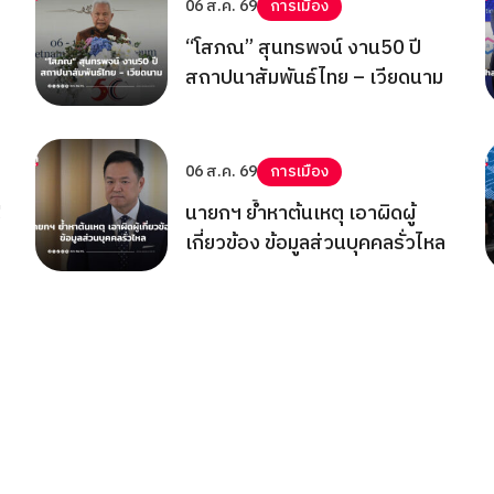
06 ส.ค. 69
การเมือง
“โสภณ” สุนทรพจน์ งาน50 ปี
สถาปนาสัมพันธ์ไทย – เวียดนาม
06 ส.ค. 69
การเมือง
!
นายกฯ ย้ำหาต้นเหตุ เอาผิดผู้
เกี่ยวข้อง ข้อมูลส่วนบุคคลรั่วไหล