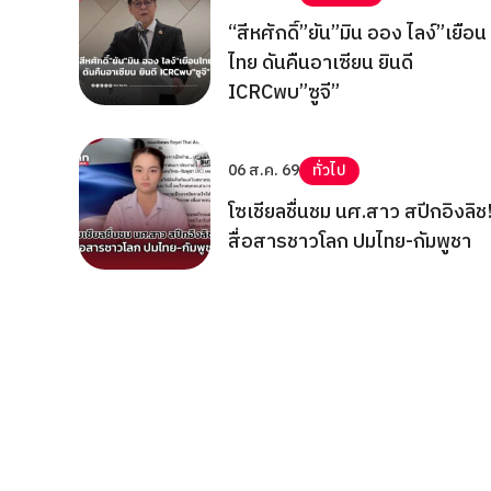
“สีหศักดิ์”ยัน”มิน ออง ไลง์”เยือน
ไทย ดันคืนอาเซียน ยินดี
ICRCพบ”ซูจี”
06 ส.ค. 69
ทั่วไป
โซเชียลชื่นชม นศ.สาว สปีกอิงลิช
สื่อสารชาวโลก ปมไทย-กัมพูชา