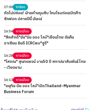
17:00
Video
กัดไม่ปล่อย! ฝ่ายค้านรุมสับ โหมโรมก่อนเปิดศึก
ซักฟอก ปลายปีนี้ มันแน่
16:54
การเมือง
"สีหศักดิ์"ยัน"มิน ออง ไลง์"เยือนไทย ดันคืน
อาเซียน ยินดี ICRCพบ"ซูจี"
16:28
การเมือง
"โสภณ" สุนทรพจน์ งาน50 ปี สถาปนาสัมพันธ์ไทย
- เวียดนาม
16:13
การเมือง
"อนุทิน-มิน ออง ไลง์"เปิดThailand–Myanmar
Business Forum