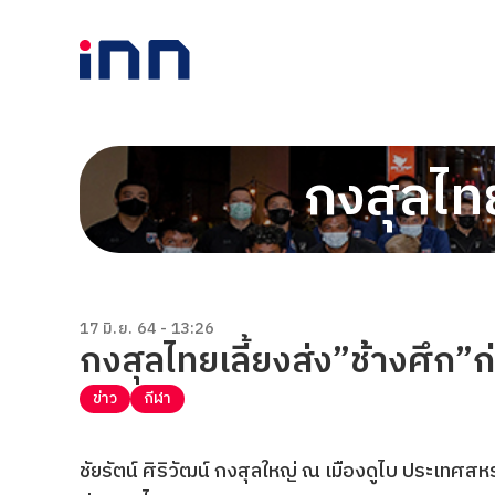
กงสุลไทย
17 มิ.ย. 64 - 13:26
กงสุลไทยเลี้ยงส่ง”ช้างศึก”ก
ข่าว
กีฬา
ชัยรัตน์ ศิริวัฒน์ กงสุลใหญ่ ณ เมืองดูไบ ประเทศสหร