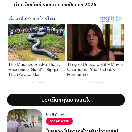
ศึกบีเอ็มเอ็กซ์เรซซิ่ง ชิงแชมป์เอเชีย 2026
ประเด็นที่คุณอาจสนใจ
';
';
08 ส.ค. 69
อาชญากรรม
ในหลวง โปรดเกล้าฯรับผู้วายชนม์