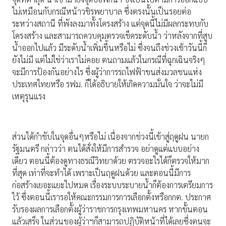
ไม่เหมือนกับกรณีหน้าวชิรพยาบาล ซึ่งตรงนั้นเป็นรอยต่อ
ระหว่างสถานี ที่พังลงมาทั้งโครงสร้าง แต่จุดนี้ไม่มีผลกระทบกับ
โครงสร้าง และสามารถควบคุมตรวจเช็คระดับน้ำ ว่าหลังจากที่สูบ
น้ำออกไปแล้ว มีระดับน้ำเพิ่มขึ้นหรือไม่ ซึ่งจนถึงช่วงเช้าวันนี้ก็
ยังไม่มี แต่ไม่ใช่ว่าเราไม่คอย ตนถามแล้วในกรณีที่ฉุกเฉินจริงๆ
จะมีการป้องกันอย่างไร ซึ่งผู้ว่าการรถไฟฟ้าขนส่งมวลชนแห่ง
ประเทศไทยหรือ รฟม. ก็ได้อธิบายให้เกิดความมั่นใจ ว่าจะไม่มี
เหตุรุนแรง
ส่วนได้กำชับในจุดอื่นๆหรือไม่ เนื่องจากช่วงนี้เข้าสู่ฤดูฝน นายก
รัฐมนตรี กล่าวว่า ตนได้สั่งให้มีการสำรวจ อย่าดูแต่แบบอย่าง
เดียว ตอนนี้ต้องดูทางธรณีวิทยาด้วย ตรวจอะไรได้ก็ตรวจให้มาก
ที่สุด เท่าที่จะทำได้ เพราะเป็นฤดูฝนด้วย และตอนนี้มีการ
ก่อสร้างเยอะแยะไปหมด เรื่องระบบระบายน้ำก็ต้องการเตรียมการ
ไว้ ซึ่งตอนนี้เรารอให้คณะกรรมการการเลือกตั้งหรือกกต. ประกาศ
รับรองผลการเลือกตั้งผู้ว่าราชการกรุงเทพมหานคร หากขั้นตอน
แล้วเสร็จ ในส่วนของผู้ว่าฯก็สามารถปฏิบัติหน้าที่ได้เลยซึ่งตนจะ