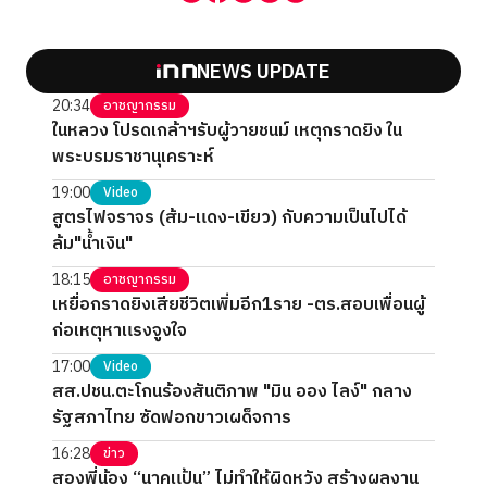
NEWS UPDATE
20:34
อาชญากรรม
ในหลวง โปรดเกล้าฯรับผู้วายชนม์ เหตุกราดยิง ใน
พระบรมราชานุเคราะห์
19:00
Video
สูตรไฟจราจร (ส้ม-แดง-เขียว) กับความเป็นไปได้
ล้ม"น้ำเงิน"
18:15
อาชญากรรม
เหยื่อกราดยิงเสียชีวิตเพิ่มอีก1ราย -ตร.สอบเพื่อนผู้
ก่อเหตุหาแรงจูงใจ
17:00
Video
สส.ปชน.ตะโกนร้องสันติภาพ "มิน ออง ไลง์" กลาง
รัฐสภาไทย ซัดฟอกขาวเผด็จการ
16:28
ข่าว
สองพี่น้อง “นาคแป้น” ไม่ทำให้ผิดหวัง สร้างผลงาน