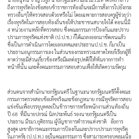
ถึงการทุจริตโกงข้อสอบข้าราชการท้องถิ่นจะมีการสั่งการไปยังกระ
ทรวงอื่นๆให้ตรวจสอบด้วยหรือไม่ โดยเฉพาะการสอบครูผู้ช่วยว่า
เรื่องทุจริตในการสอบท้องถิ่นขอให้ประชาชนสบายใจได้ ตอนนี้มี
4 หน่วยงานหลักที่ตรวจสอบ ซึ่งคณะกรรมการป้องกันและปราบ
ปรามการทุจริตแห่งชาติ (ป.ป.ช.) ก็ได้แถลงออกมาชัดเจนแล้ว
ซึ่งเป็นการดำเนินการโดยเอกเทศและประธานป.ป.ช. ก็มาเป็น
ประธานอนุกรรมการเอง ในส่วนของกระทรวงมหาดไทยก็เรียกผู้ที่
คาดว่าจะมีส่วนเกี่ยวข้องหรือมีผลต่อรูปคดีก็ให้พ้นจากการทำ
หน้าที่นั้น และตั้งคณะกรรมการสอบสวนเพื่อให้เกิดความรัดกุม
ส่วนตนจากสำนักนายกรัฐมนตรี ในฐานะนายกรัฐมนตรีก็ตั้งคณะ
กรรมการตรวจสอบข้อเท็จจริงและข้อกฎหมาย กรณีทุจริตการสอบ
แข่งขันเพื่อบรรจุบุคคลเป็นข้าราชการหรือพนักงานส่วนท้องถิ่น
ปี 68 ที่มีนายปกรณ์ นิลประพันธ์ รองนายกรัฐมนตรีเป็น
ประธาน มีรมว.ยุติธรรม ผู้บัญชาการตำรวจแห่งชาติ อัยการ
สูงสุด เลขาธิการคณะกรรมการป้องกันและปราบปรามการทุจริต
ในภาครัฐ (ป.ป.ท.) อยู่ในคณะกรรมการ ซึ่งสามารถครอบคลุมเนื้อ