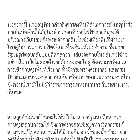
นอกจากนี้ นายอนุทิน กล่าวถึงการลงพื้นที่สังเกตการณ์ เหตุน้ำรั่ว
ภายในบ่อพักน้ำใต้อุโมงค์การก่อสร้างรถไฟฟ้าสายสีม่วงใต้
บริเวณวงเวียนสมเด็จพระเจ้าตากสิน ในช่วงเที่ยงคืนที่ผ่านมา
โดยผู้สื่อข่าวแซวว่า ฟิตจังเลยเที่ยงคืนแล้วยังทำงาน ซึ่งนายก
รัฐมนตรีตอบกลับแบบติดตลกว่า “เสียวจะตายโหง ลุ้น” มีข่าว
อย่างนี้มา ก็ใจไม่ค่อยดี เราก็ต้องเร่งออกไปดู ซึ่งความพร้อม ใน
การเข้าควบคุมพื้นที่เร็วมาก ทั้งฝั่งกระทรวงคมนาคม และกรม
ป้องกันและบรรเทาสาธารณภัย หรือปภ. ของกระทรวงมหาดไทย
ซึ่งตอนนี้เรายังไม่มีผู้ว่าราชการกรุงเทพมหานคร ก็ประสานงาน
กันหมด
ส่วนดูแล้วไม่น่ากังวลอะไรใช่หรือไม่ นายกรัฐมนตรี กล่าวว่า
ควบคุมสถานการณ์ได้ ซึ่งการตรวจสอบข้อมูลทางวิศวกรรม ก็
สามารถแก้ไขสถานการณ์ได้ มีรอยซึมรอยรั่วของน้ำเข้ามา จาก
จุดที่ต่ำสุด น้ำเข้ามายังจุดบ่อพักน้ำ ซึ่งเป็นไปตามการออกแบบ