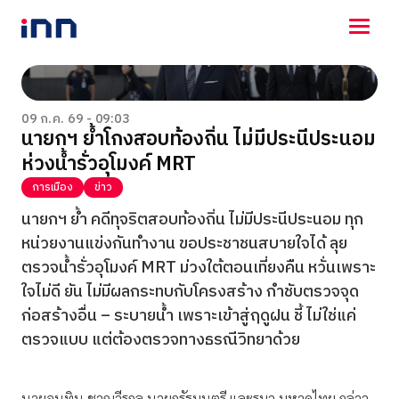
NEWS
ENTERTAINMENT
09 ก.ค. 69 - 09:03
นายกฯ ย้ำโกงสอบท้องถิ่น ไม่มีประนีประนอม
LIFESTYLE
ห่วงน้ำรั่วอุโมงค์ MRT
HOROSCOPE
LOTTERY
การเมือง
ข่าว
VIDEO
นายกฯ ย้ำ คดีทุจริตสอบท้องถิ่น ไม่มีประนีประนอม ทุก
ร่วมด้วยช่วยกัน
หน่วยงานแข่งกันทำงาน ขอประชาชนสบายใจได้ ลุย
ตรวจน้ำรั่วอุโมงค์ MRT ม่วงใต้ตอนเที่ยงคืน หวั่นเพราะ
ใจไม่ดี ยัน ไม่มีผลกระทบกับโครงสร้าง กำชับตรวจจุด
ก่อสร้างอื่น – ระบายน้ำ เพราะเข้าสู่ฤดูฝน ชี้ ไม่ใช่แค่
ตรวจแบบ แต่ต้องตรวจทางธรณีวิทยาด้วย
นายอนุทิน ชาญวีรกูล นายกรัฐมนตรี และรมว.มหาดไทย กล่าว