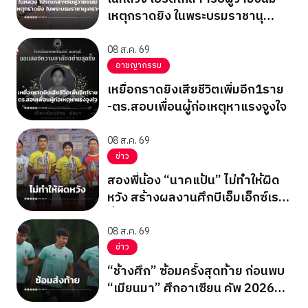
เหตุกราดยิง ในพระบรมราชานุ
เคราะห์
08 ส.ค. 69
อาชญากรรม
เหยื่อกราดยิงเสียชีวิตเพิ่มอีก1ราย
-ตร.สอบเพื่อนผู้ก่อเหตุหาแรงจูงใจ
08 ส.ค. 69
ข่าว
สองพี่น้อง “นาคแป้น” ไม่ทำให้ผิด
หวัง สร้างผลงานศึกบีเอ็มเอ็กซ์เรซ
ซิ่ง ชิงแชมป์เอเชีย 2026
08 ส.ค. 69
ข่าว
“ช้างศึก” ซ้อมครั้งสุดท้าย ก่อนพบ
“เมียนมา” ศึกอาเซียน คัพ 2026
นัดสุดท้าย รอบแบ่งกลุ่ม