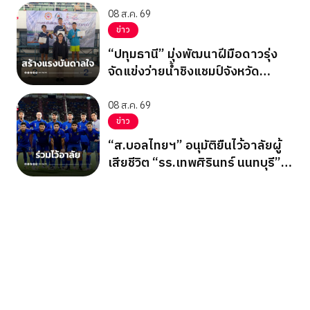
08 ส.ค. 69
ข่าว
“ปทุมธานี” มุ่งพัฒนาฝีมือดาวรุ่ง
จัดแข่งว่ายน้ำชิงแชมป์จังหวัด
ปทุมธานี 2569
08 ส.ค. 69
ข่าว
“ส.บอลไทยฯ” อนุมัติยืนไว้อาลัยผู้
เสียชีวิต “รร.เทพศิรินทร์ นนทบุรี”
ก่อนเกมอาเซียนคัพ