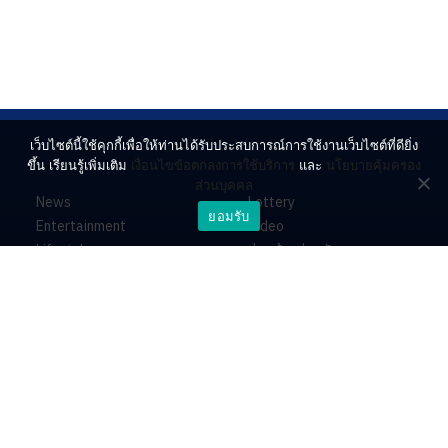
เว็บไซต์นี้ใช้คุกกี้เพื่อให้ท่านได้รับประสบการณ์การใช้งานเว็บไซต์ที่ดียิ่ง
ขึ้น เรียนรู้เพิ่มเติม
เงื่อนไขข้อตกลงการใช้บริการ
และ
นโยบายคุ้มครอง
ส่วนบุคคล
News
Lottery
ยอมรับ
Entertainment
Video
Lifestyle
ร่วมด้วยช่วยกัน
Horoscope
About
Contact
PR by Dataxet