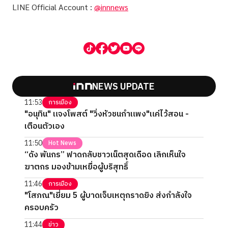
LINE Official Account :
@innnews
NEWS UPDATE
11:53
การเมือง
"อนุทิน" แจงโพสต์ "วิ่งหัวชนกำแพง"แค่ไว้สอน -
เตือนตัวเอง
11:50
Hot News
“ดัง พันกร” ฟาดกลับชาวเน็ตสุดเดือด เลิกเห็นใจ
ฆาตกร มองข้ามเหยื่อผู้บริสุทธิ์
11:46
การเมือง
"โสภณ"เยี่ยม 5 ผู้บาดเจ็บเหตุกราดยิง ส่งกำลังใจ
ครอบครัว
11:44
ข่าว