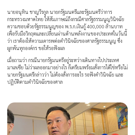
นายอนุทิน ชาญวีรกูล นายกรัฐมนตรีและรัฐมนตรีว่าการ
กระทรวงมหาดไทย ให้สัมภาษณ์ถึงกรณีศาลรัฐธรรมนูญวินิจฉัย
ความชอบด้วยรัฐธรรมนูญของ พ.ร.ก.เงินกู้ 400,000 ล้านบาท
เพื่อรับมือวิกฤตและเปลี่ยนผ่านด้านพลังงานของประเทศในวันนี้
ว่า เราต้องให้ความเคารพต่อคำวินิจฉัยของศาลรัฐธรรมนูญ ซึ่ง
ผูกพันทุกองค์กร ขอให้รอฟังผล
เมื่อถามว่า กรณีนายกรัฐมนตรีอยู่ระหว่างเดินทางไปประเทศ
มาเลเซีย ไม่ว่าผลออกมาอย่างไร ก็เตรียมพร้อมสั่งการได้ใช่หรือไม่
นายกรัฐมนตรีกล่าวว่า ไม่ต้องสั่งการอะไร รอฟังคำวินิจฉัย และ
ปฏิบัติตามคำวินิจฉัยของศาล