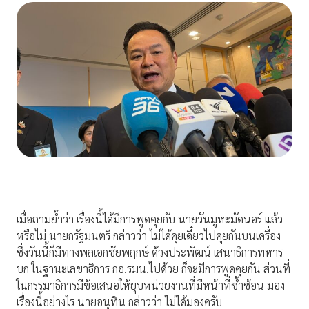
เมื่อถามย้ำว่า เรื่องนี้ได้มีการพูดคุยกับ นายวันมูหะมัดนอร์ แล้ว
หรือไม่ นายกรัฐมนตรี กล่าวว่า ไม่ได้คุยเดี๋ยวไปคุยกันบนเครื่อง
ซึ่งวันนี้ก็มีทางพลเอกชัยพฤกษ์ ด้วงประพัฒน์ เสนาธิการทหาร
บก ในฐานะเลขาธิการ กอ.รมน.ไปด้วย ก็จะมีการพูดคุยกัน ส่วนที่
ในกรรมาธิการมีข้อเสนอให้ยุบหน่วยงานที่มีหน้าที่ซ้ำซ้อน มอง
เรื่องนี้อย่างไร นายอนุทิน กล่าวว่า ไม่ได้มองครับ