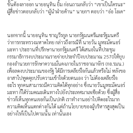
ขั้นต้องลาออก นายอนุทิน ยิ้ม ก่อนถามกลับว่า “เขาเป็นใครนะ”
ผู้สื่อข่าวตอบกลับว่า “ผู้นำฝ่ายค้าน” นายกฯ ตอบว่า “อ๋อ โอเค”
นอกจากนี้ นายอนุทิน ชาญวีรกูล นายกรัฐมนตรีและรัฐมนตรี
ว่าการกระทรวงมหาดไทย กล่าวถึงกรณีที่ นายวัน มูหะมัดนอร์
มะทา ประธานที่ปรึกษานายกรัฐมนตรี ได้เสนอในที่ประชุม
กรรมาธิการงบประมาณรายจ่ายประจำปีงบประมาณ 2570ให้ยุบ
กองอำนวยการรักษาความมั่นคงภายในราชอาณาจักร (กอ.รมน.)
เพื่อลดงบประมาณของรัฐ ได้มีการเคลียร์ใจกันแล้วหรือไม่ หลังขอ
อาสาไปพูดคุยปรับความเข้าใจด้วยตนเอง ว่า ไม่ต้องเคลียร์ใจ
อะไร ทุกคนสามารถมีความคิดได้ทุกอย่าง ซึ่งนายวันมูหะมัดนอร์
มะทา ก็ได้ร่วมคณะเดินทางไปยังประเทศมาเลเซียด้วย ซึ่งผู้สื่อ
ข่าวก็เห็นทุกคนเจอกันเป็นปกติ เราทำงานอย่าไปคิดอะไรมาก
ความคิดเห็นแตกต่างกันได้ แต่ถ้านโยบายของผู้บริหารสูงสุดเป็น
อย่างไรก็เป็นไปตามนั้น เท่านั้นเอง