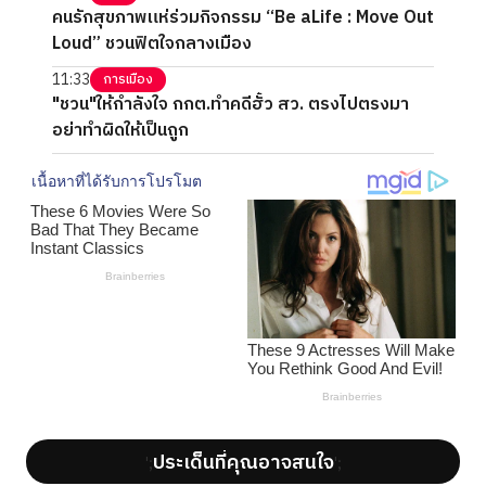
คนรักสุขภาพแห่ร่วมกิจกรรม “Be aLife : Move Out
Loud” ชวนฟิตใจกลางเมือง
11:33
การเมือง
"ชวน"ให้กำลังใจ กกต.ทำคดีฮั้ว สว. ตรงไปตรงมา
อย่าทำผิดให้เป็นถูก
ประเด็นที่คุณอาจสนใจ
';
';