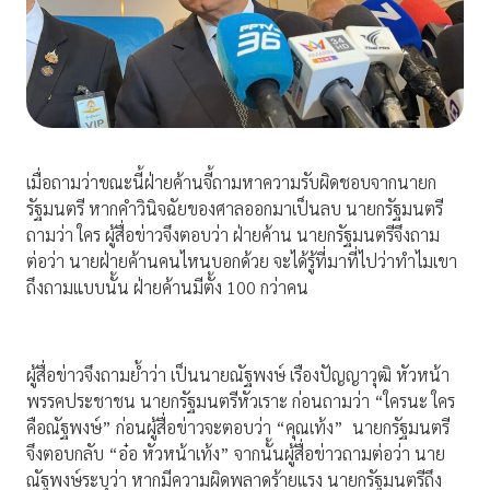
เมื่อถามว่าขณะนี้ฝ่ายค้านจี้ถามหาความรับผิดชอบจากนายก
รัฐมนตรี หากคำวินิจฉัยของศาลออกมาเป็นลบ นายกรัฐมนตรี
ถามว่า ใคร ผู้สื่อข่าวจึงตอบว่า ฝ่ายค้าน นายกรัฐมนตรีจึงถาม
ต่อว่า นายฝ่ายค้านคนไหนบอกด้วย จะได้รู้ที่มาที่ไปว่าทำไมเขา
ถึงถามแบบนั้น ฝ่ายค้านมีตั้ง 100 กว่าคน
ผู้สื่อข่าวจึงถามย้ำว่า เป็นนายณัฐพงษ์ เรืองปัญญาวุฒิ หัวหน้า
พรรคประชาชน นายกรัฐมนตรีหัวเราะ ก่อนถามว่า “ใครนะ ใคร
คือณัฐพงษ์” ก่อนผู้สื่อข่าวจะตอบว่า “คุณเท้ง” นายกรัฐมนตรี
จึงตอบกลับ “อ๋อ หัวหน้าเท้ง” จากนั้นผู้สื่อข่าวถามต่อว่า นาย
ณัฐพงษ์ระบุว่า หากมีความผิดพลาดร้ายแรง นายกรัฐมนตรีถึง