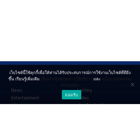
เว็บไซต์นี้ใช้คุกกี้เพื่อให้ท่านได้รับประสบการณ์การใช้งานเว็บไซต์ที่ดียิ่ง
ขึ้น เรียนรู้เพิ่มเติม
เงื่อนไขข้อตกลงการใช้บริการ
และ
นโยบายคุ้มครอง
ส่วนบุคคล
News
Lottery
ยอมรับ
Entertainment
Video
Lifestyle
ร่วมด้วยช่วยกัน
Horoscope
About