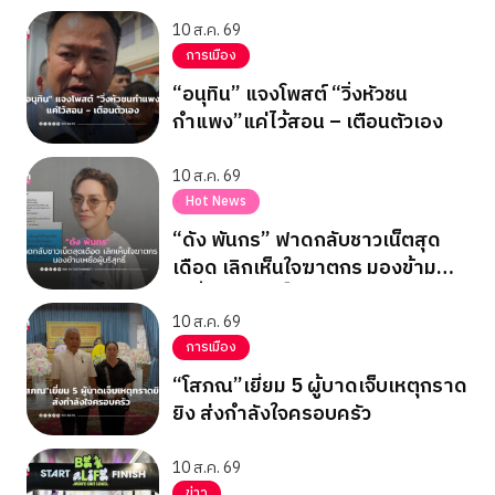
10 ส.ค. 69
การเมือง
“อนุทิน” แจงโพสต์ “วิ่งหัวชน
กำแพง”แค่ไว้สอน – เตือนตัวเอง
10 ส.ค. 69
Hot News
“ดัง พันกร” ฟาดกลับชาวเน็ตสุด
เดือด เลิกเห็นใจฆาตกร มองข้าม
เหยื่อผู้บริสุทธิ์
10 ส.ค. 69
การเมือง
“โสภณ”เยี่ยม 5 ผู้บาดเจ็บเหตุกราด
ยิง ส่งกำลังใจครอบครัว
10 ส.ค. 69
ข่าว