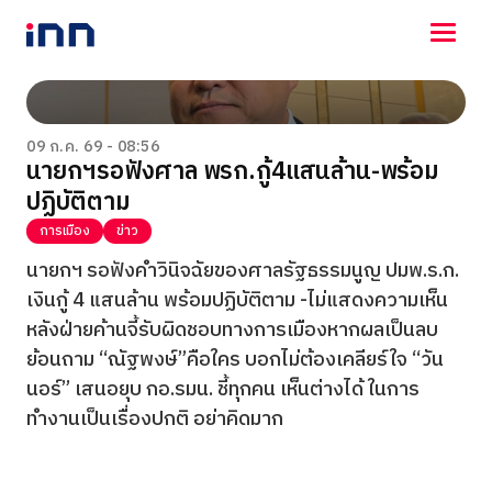
NEWS
ENTERTAINMENT
09 ก.ค. 69 - 08:56
นายกฯรอฟังศาล พรก.กู้4แสนล้าน-พร้อม
LIFESTYLE
ปฏิบัติตาม
HOROSCOPE
LOTTERY
การเมือง
ข่าว
VIDEO
นายกฯ รอฟังคำวินิจฉัยของศาลรัฐธรรมนูญ ปมพ.ร.ก.
ร่วมด้วยช่วยกัน
เงินกู้ 4 แสนล้าน พร้อมปฏิบัติตาม -ไม่แสดงความเห็น
หลังฝ่ายค้านจี้รับผิดชอบทางการเมืองหากผลเป็นลบ
ย้อนถาม “ณัฐพงษ์”คือใคร บอกไม่ต้องเคลียร์ใจ “วัน
นอร์” เสนอยุบ กอ.รมน. ชี้ทุกคน เห็นต่างได้ ในการ
ทำงานเป็นเรื่องปกติ อย่าคิดมาก