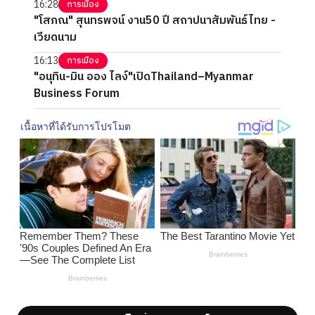
16:28
การเมือง
"โสภณ" สุนทรพจน์ งาน50 ปี สถาปนาสัมพันธ์ไทย -
เวียดนาม
16:13
การเมือง
"อนุทิน-มิน ออง ไลง์"เปิดThailand–Myanmar
Business Forum