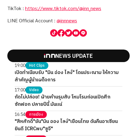
TikTok :
https://www.tiktok.com/@inn_news
LINE Official Account :
@innnews
NEWS UPDATE
19:00
Hot Clips
เปิดทำเนียบรับ "มิน อ่อง ไลง์" โดนประณาม ให้ความ
สำคัญผู้นำเผด็จการ
17:00
Video
กัดไม่ปล่อย! ฝ่ายค้านรุมสับ โหมโรมก่อนเปิดศึก
ซักฟอก ปลายปีนี้ มันแน่
16:54
การเมือง
"สีหศักดิ์"ยัน"มิน ออง ไลง์"เยือนไทย ดันคืนอาเซียน
ยินดี ICRCพบ"ซูจี"