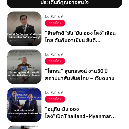
ประเด็นที่คุณอาจสนใจ
';
';
06 ส.ค. 69
การเมือง
“สีหศักดิ์”ยัน”มิน ออง ไลง์”เยือน
ไทย ดันคืนอาเซียน ยินดี
ICRCพบ”ซูจี”
06 ส.ค. 69
การเมือง
“โสภณ” สุนทรพจน์ งาน50 ปี
สถาปนาสัมพันธ์ไทย – เวียดนาม
06 ส.ค. 69
การเมือง
“อนุทิน-มิน ออง
ไลง์”เปิดThailand–Myanmar
Business Forum