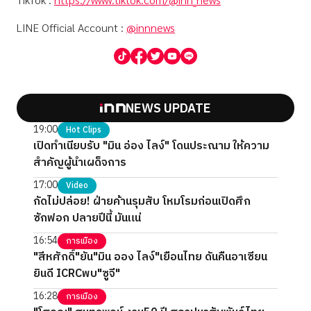
LINE Official Account :
@innnews
NEWS UPDATE
19:00
Hot Clips
เปิดทำเนียบรับ "มิน อ่อง ไลง์" โดนประณาม ให้ความ
สำคัญผู้นำเผด็จการ
17:00
Video
กัดไม่ปล่อย! ฝ่ายค้านรุมสับ โหมโรมก่อนเปิดศึก
ซักฟอก ปลายปีนี้ มันแน่
16:54
การเมือง
"สีหศักดิ์"ยัน"มิน ออง ไลง์"เยือนไทย ดันคืนอาเซียน
ยินดี ICRCพบ"ซูจี"
16:28
การเมือง