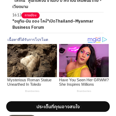
"โสภณ" สุนทรพจน์ งาน50 ปี สถาปนาสัมพันธ์ไทย -
เวียดนาม
16:13
การเมือง
"อนุทิน-มิน ออง ไลง์"เปิดThailand–Myanmar
Business Forum
ประเด็นที่คุณอาจสนใจ
';
';