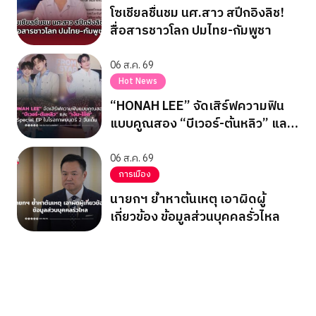
โซเชียลชื่นชม นศ.สาว สปีกอิงลิช!
สื่อสารชาวโลก ปมไทย-กัมพูชา
06 ส.ค. 69
Hot News
“HONAH LEE” จัดเสิร์ฟความฟิน
แบบคูณสอง “บีเวอร์-ต้นหลิว” และ
“เงิน-โอ๊ต” Special EP ในโรง
ภาพยนตร์ 2 วันเต็ม
06 ส.ค. 69
การเมือง
นายกฯ ย้ำหาต้นเหตุ เอาผิดผู้
เกี่ยวข้อง ข้อมูลส่วนบุคคลรั่วไหล