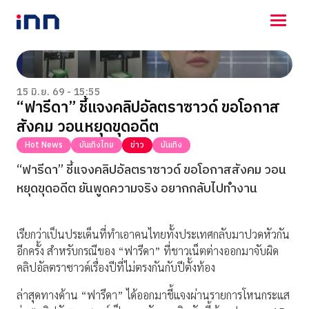
NEWS
ENTERTAINMENT
15 มิ.ย. 69 - 15:55
“ฟารีดา” ชี้แจงคลิปอัลตราซาวด์ ขอโอกาส
LIFESTYLE
สังคม วอนหยุดขุดอดีต
HOROSCOPE
LOTTERY
Hot News
บันเทิงไทย
ข่าว
บันเทิง
VIDEO
“ฟารีดา” ชี้แจงคลิปอัลตราซาวด์ ขอโอกาสสังคม วอน
ร่วมด้วยช่วยกัน
หยุดขุดอดีต ยันพูดความจริง อยากกลับไปทำงาน
เรียกว่าเป็นประเด็นที่ทำเอาคนไทยทั้งประเทศกลับมาปวดหัวกัน
อีกครั้ง สำหรับกรณีของ “ฟารีดา” ที่ชาวเน็ตต่างออกมาจับผิด
คลิปอัลตราซาวด์เรื่องปีที่ไม่ตรงกันกับปีตั้งท้อง
ล่าสุดทางด้าน “ฟารีดา” ได้ออกมาชี้แจงผ่านรายการโหนกระแส