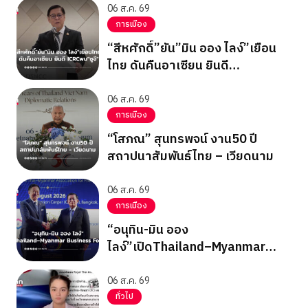
06 ส.ค. 69
การเมือง
“สีหศักดิ์”ยัน”มิน ออง ไลง์”เยือน
ไทย ดันคืนอาเซียน ยินดี
ICRCพบ”ซูจี”
06 ส.ค. 69
การเมือง
“โสภณ” สุนทรพจน์ งาน50 ปี
สถาปนาสัมพันธ์ไทย – เวียดนาม
06 ส.ค. 69
การเมือง
“อนุทิน-มิน ออง
ไลง์”เปิดThailand–Myanmar
Business Forum
06 ส.ค. 69
ทั่วไป