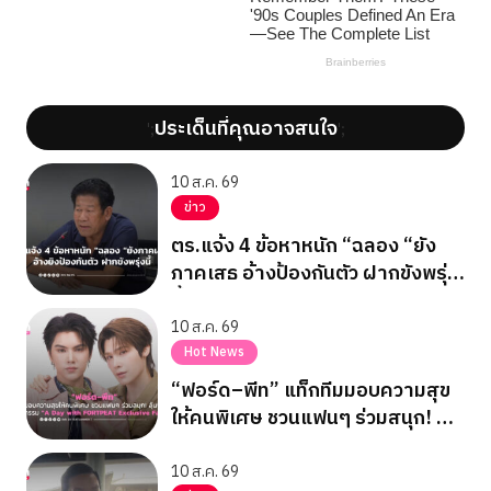
ประเด็นที่คุณอาจสนใจ
';
';
10 ส.ค. 69
ข่าว
ตร.แจ้ง 4 ข้อหาหนัก “ฉลอง “ยัง
ภาคเสธ อ้างป้องกันตัว ฝากขังพรุ่ง
นี้
10 ส.ค. 69
Hot News
“ฟอร์ด–พีท” แท็กทีมมอบความสุข
ให้คนพิเศษ ชวนแฟนๆ ร่วมสนุก! ลุ้น
ฟิน! ในกิจกรรม “A Day with
FORTPEAT Exclusive Fan Meet”
10 ส.ค. 69