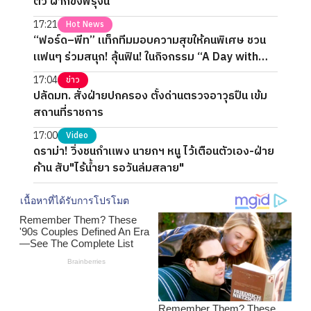
ตัว ฝากขังพรุ่งนี้
17:21
Hot News
“ฟอร์ด–พีท” แท็กทีมมอบความสุขให้คนพิเศษ ชวน
แฟนๆ ร่วมสนุก! ลุ้นฟิน! ในกิจกรรม “A Day with
FORTPEAT Exclusive Fan Meet”
17:04
ข่าว
ปลัดมท. สั่งฝ่ายปกครอง ตั้งด่านตรวจอาวุธปืน เข้ม
สถานที่ราชการ
17:00
Video
ดราม่า! วิ่งชนกำแพง นายกฯ หนู ไว้เตือนตัวเอง-ฝ่าย
ค้าน สับ"ไร้น้ำยา รอวันล่มสลาย"