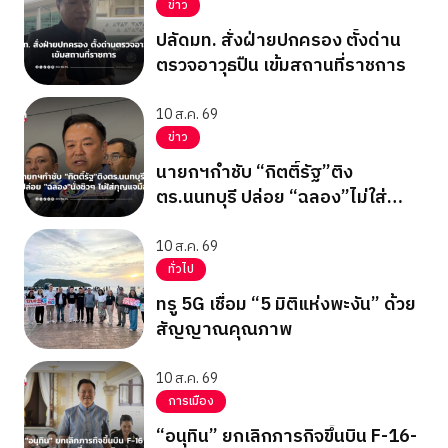
ข่าว
ปลัดมท. สั่งฝ่ายปกครอง ตั้งด่าน
ตรวจอาวุธปืน เข้มสถานที่ราชการ
10 ส.ค. 69
ข่าว
นายกฯกำชับ “กิตติ์รัฐ”ติง
ตร.นนทบุรี ปล่อย “ฉลอง”ไม่ใส่
กุญแจมือ
10 ส.ค. 69
ทั่วไป
ทรู 5G เชื่อม “5 มิติแห่งพะงัน” ด้วย
สัญญาณคุณภาพ
10 ส.ค. 69
การเมือง
“อนุทิน” ยกเลิกภารกิจขึ้นบิน F-16-