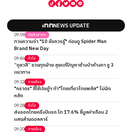
NEWS UPDATE
09:59
บันเทิงสากล
ทวนความจำ "10 ข้อควรรู้" ก่อนดู Spider Man
Brand New Day
09:46
ทั่วไป
“กุลวลี” ชวนทุกฝ่าย ลุยแก้ปัญหาช้างป่าค้างคา ชู 3
แนวทาง
09:32
การเมือง
"ภราดร" ชี้ใช้เงินกู้ฯ ทำ"ไทยเที่ยวไทยพลัส" ไม่ผิด
หลัก
09:28
ทั่วไป
ส่งออกไทยครึ่งปีแรก โต 17.6% ชี้มูลค่าเกือบ 2
แสนล้านดอลลาร์
09:20
การเมือง