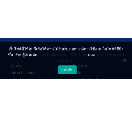
เว็บไซต์นี้ใช้คุกกี้เพื่อให้ท่านได้รับประสบการณ์การใช้งานเว็บไซต์ที่ดียิ่ง
ขึ้น เรียนรู้เพิ่มเติม
เงื่อนไขข้อตกลงการใช้บริการ
และ
นโยบายคุ้มครอง
ส่วนบุคคล
News
Lottery
ยอมรับ
Entertainment
Video
Lifestyle
ร่วมด้วยช่วยกัน
Horoscope
About
Contact
PR by Dataxet