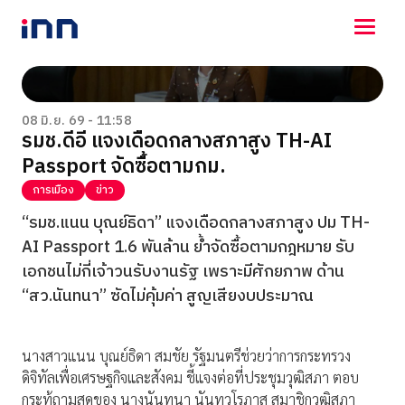
NEWS
ENTERTAINMENT
08 มิ.ย. 69 - 11:58
รมช.ดีอี แจงเดือดกลางสภาสูง TH-AI
LIFESTYLE
Passport จัดซื้อตามกม.
HOROSCOPE
LOTTERY
การเมือง
ข่าว
VIDEO
“รมช.แนน บุณย์ธิดา” แจงเดือดกลางสภาสูง ปม TH-
ร่วมด้วยช่วยกัน
AI Passport 1.6 พันล้าน ย้ำจัดซื้อตามกฎหมาย รับ
เอกชนไม่กี่เจ้าวนรับงานรัฐ เพราะมีศักยภาพ ด้าน
“สว.นันทนา” ซัดไม่คุ้มค่า สูญเสียงบประมาณ
นางสาวแนน บุณย์ธิดา สมชัย รัฐมนตรีช่วยว่าการกระทรวง
ดิจิทัลเพื่อเศรษฐกิจและสังคม ชี้แจงต่อที่ประชุมวุฒิสภา ตอบ
กระทู้ถามสดของ นางนันทนา นันทวโรภาส สมาชิกวุฒิสภา