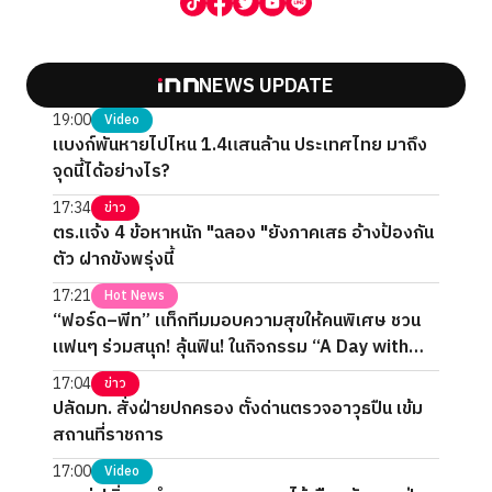
NEWS UPDATE
19:00
Video
แบงก์พันหายไปไหน 1.4แสนล้าน ประเทศไทย มาถึง
จุดนี้ได้อย่างไร?
17:34
ข่าว
ตร.แจ้ง 4 ข้อหาหนัก "ฉลอง "ยังภาคเสธ อ้างป้องกัน
ตัว ฝากขังพรุ่งนี้
17:21
Hot News
“ฟอร์ด–พีท” แท็กทีมมอบความสุขให้คนพิเศษ ชวน
แฟนๆ ร่วมสนุก! ลุ้นฟิน! ในกิจกรรม “A Day with
FORTPEAT Exclusive Fan Meet”
17:04
ข่าว
ปลัดมท. สั่งฝ่ายปกครอง ตั้งด่านตรวจอาวุธปืน เข้ม
สถานที่ราชการ
17:00
Video