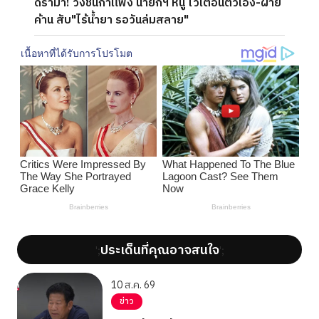
ดราม่า! วิ่งชนกำแพง นายกฯ หนู ไว้เตือนตัวเอง-ฝ่าย
ค้าน สับ"ไร้น้ำยา รอวันล่มสลาย"
ประเด็นที่คุณอาจสนใจ
';
';
10 ส.ค. 69
ข่าว