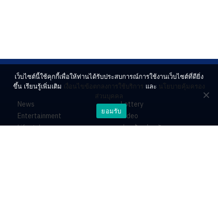
เว็บไซต์นี้ใช้คุกกี้เพื่อให้ท่านได้รับประสบการณ์การใช้งานเว็บไซต์ที่ดียิ่ง
ขึ้น เรียนรู้เพิ่มเติม
เงื่อนไขข้อตกลงการใช้บริการ
และ
นโยบายคุ้มครอง
ส่วนบุคคล
News
Lottery
ยอมรับ
Entertainment
Video
Lifestyle
ร่วมด้วยช่วยกัน
Horoscope
About
Contact
PR by Dataxet