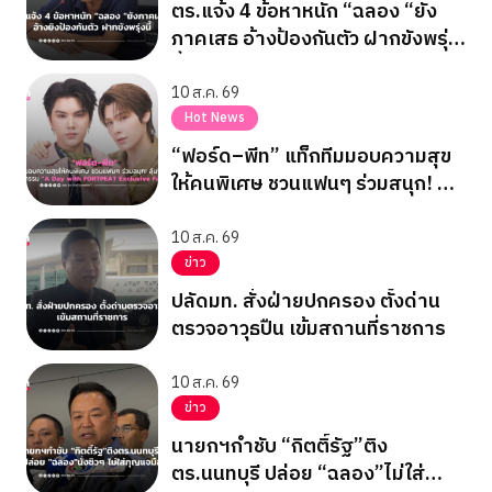
ตร.แจ้ง 4 ข้อหาหนัก “ฉลอง “ยัง
ภาคเสธ อ้างป้องกันตัว ฝากขังพรุ่ง
นี้
10 ส.ค. 69
Hot News
“ฟอร์ด–พีท” แท็กทีมมอบความสุข
ให้คนพิเศษ ชวนแฟนๆ ร่วมสนุก! ลุ้น
ฟิน! ในกิจกรรม “A Day with
FORTPEAT Exclusive Fan Meet”
10 ส.ค. 69
ข่าว
ปลัดมท. สั่งฝ่ายปกครอง ตั้งด่าน
ตรวจอาวุธปืน เข้มสถานที่ราชการ
10 ส.ค. 69
ข่าว
นายกฯกำชับ “กิตติ์รัฐ”ติง
ตร.นนทบุรี ปล่อย “ฉลอง”ไม่ใส่