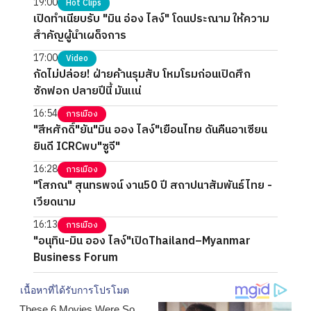
19:00
Hot Clips
เปิดทำเนียบรับ "มิน อ่อง ไลง์" โดนประณาม ให้ความ
สำคัญผู้นำเผด็จการ
17:00
Video
กัดไม่ปล่อย! ฝ่ายค้านรุมสับ โหมโรมก่อนเปิดศึก
ซักฟอก ปลายปีนี้ มันแน่
16:54
การเมือง
"สีหศักดิ์"ยัน"มิน ออง ไลง์"เยือนไทย ดันคืนอาเซียน
ยินดี ICRCพบ"ซูจี"
16:28
การเมือง
"โสภณ" สุนทรพจน์ งาน50 ปี สถาปนาสัมพันธ์ไทย -
เวียดนาม
16:13
การเมือง
"อนุทิน-มิน ออง ไลง์"เปิดThailand–Myanmar
Business Forum