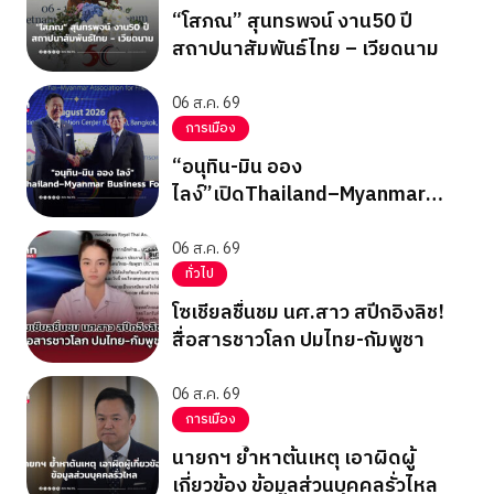
“โสภณ” สุนทรพจน์ งาน50 ปี
สถาปนาสัมพันธ์ไทย – เวียดนาม
06 ส.ค. 69
การเมือง
“อนุทิน-มิน ออง
ไลง์”เปิดThailand–Myanmar
Business Forum
06 ส.ค. 69
ทั่วไป
โซเชียลชื่นชม นศ.สาว สปีกอิงลิช!
สื่อสารชาวโลก ปมไทย-กัมพูชา
06 ส.ค. 69
การเมือง
นายกฯ ย้ำหาต้นเหตุ เอาผิดผู้
เกี่ยวข้อง ข้อมูลส่วนบุคคลรั่วไหล