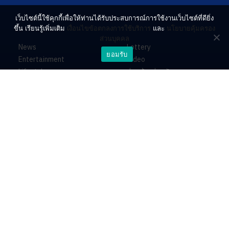
เว็บไซต์นี้ใช้คุกกี้เพื่อให้ท่านได้รับประสบการณ์การใช้งานเว็บไซต์ที่ดียิ่ง
ขึ้น เรียนรู้เพิ่มเติม
เงื่อนไขข้อตกลงการใช้บริการ
และ
นโยบายคุ้มครอง
ส่วนบุคคล
News
Lottery
ยอมรับ
Entertainment
Video
Lifestyle
ร่วมด้วยช่วยกัน
Horoscope
About
Contact
PR by Dataxet