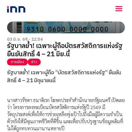
NEWS
ENTERTAINMENT
03 มิ.ย. 69 - 12:54
รัฐบาลย้ำ! เฉพาะผู้ถือบัตรสวัสดิการแห่งรัฐ
LIFESTYLE
ยืนยันสิทธิ์ 4 – 21 มิย.นี้
HOROSCOPE
LOTTERY
การเมือง
ข่าว
VIDEO
รัฐบาลย้ำ! เฉพาะผู้ถือ “บัตรสวัสดิการแห่งรัฐ“ ยืนยัน
ร่วมด้วยช่วยกัน
สิทธิ์ 4 – 21 มิถุนายนนี้
นางสาวรัชดา ธนาดิเรก โฆษกประจำสำนักนายกรัฐมนตรี เปิดเผย
ว่า โครงการลงทะเบียนบัตรสวัสดิการแห่งรัฐปี 2569 มี
วัตถุประสงค์เพื่อให้การช่วยเหลือพุ่งเป้าไปถึงมือผู้มีความจำเป็น
ตัวจริงให้มีคุณภาพชีวิตที่ดีขึ้น และเพื่อปรับปรุงฐานข้อมูลเดิมที่
ไม่ได้ถูกทบทวนมานานหลายปี