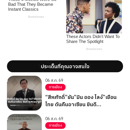
ประเด็นที่คุณอาจสนใจ
';
';
06 ส.ค. 69
การเมือง
“สีหศักดิ์”ยัน”มิน ออง ไลง์”เยือน
ไทย ดันคืนอาเซียน ยินดี
ICRCพบ”ซูจี”
06 ส.ค. 69
การเมือง