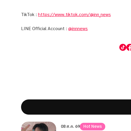
TikTok :
https://www.tiktok.com/@inn_news
LINE Official Account :
@innnews
08 ส.ค. 69
Hot News