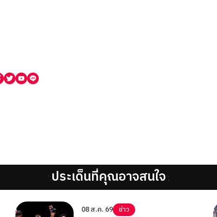
ประเด็นที่คุณอาจสนใจ
';
';
08 ส.ค. 69
ข่าว