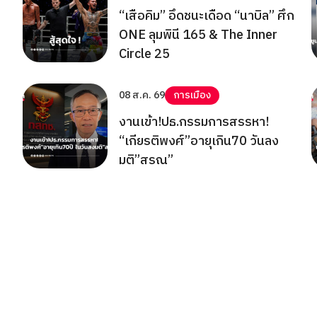
“เสือคิม” อึดชนะเดือด “นาบิล” ศึก
ONE ลุมพินี 165 & The Inner
Circle 25
08 ส.ค. 69
การเมือง
งานเข้า!ปธ.กรรมการสรรหา!
“เกียรติพงศ์”อายุเกิน70 วันลง
มติ”สรณ”