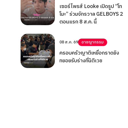
เซอร์ไพรส์ Looke เปิดรูป “โท
โมะ” ร่วมจักรวาล GELBOYS 2
ตอนแรก 8 ส.ค. นี้
08 ส.ค. 69
อาชญากรรม
ครอบครัวญาติเหยื่อกราดยิง
ทยอยรับร่างที่นิติเวช