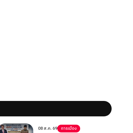
08 ส.ค. 69
การเมือง