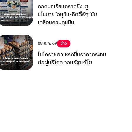
ถอดบทเรียนกราดยิง: ชู
นโยบาย”อนุทิน-กิตติ์รัฐ”ขับ
เคลื่อนควบคุมปืน
08 ส.ค. 69
ข่าว
ไข่โคราชพาเหรดขึ้นราคากระทบ
ต่อผู้บริโภค วอนรัฐแก้ไข