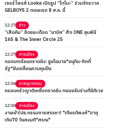
เซอร์ไพรส์ Looke เปิดรูป “โทโมะ” ร่วมจักรวาล
GELBOYS 2 ตอนแรก 8 ส.ค. นี้
12:27
ข่าว
“เสือคิม” อึดชนะเดือด “นาบิล” ศึก ONE ลุมพินี
165 & The Inner Circle 25
12:27
การเมือง
ถอดบทเรียนกราดยิง: ชูนโยบาย"อนุทิน-กิตติ์
รัฐ"ขับเคลื่อนควบคุมปืน
12:06
อาชญากรรม
ครอบครัวญาติเหยื่อกราดยิง ทยอยรับร่างที่นิติเวช
12:00
การเมือง
งานเข้า!ปธ.กรรมการสรรหา! "เกียรติพงศ์"อายุ
เกิน70 วันลงมติ"สรณ"