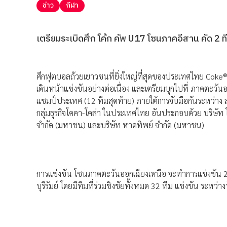
ข่าว
กีฬา
เตรียมระเบิดศึก โค้ก คัพ U17 โซนภาคอีสาน คัด 2 ท
ศึกฟุตบอลถ้วยเยาวชนที่ยิ่งใหญ่ที่สุดของประเทศไทย Cok
เดินหน้าแข่งขันอย่างต่อเนื่อง และเตรียมบุกไปที่ ภาคตะวั
แชมป์ประเทศ (12 ทีมสุดท้าย) ภายใต้การจับมือกันระหว่า
กลุ่มธุรกิจโคคา-โคล่า ในประเทศไทย อันประกอบด้วย บริษัท 
จำกัด (มหาชน) และบริษัท หาดทิพย์ จำกัด (มหาชน)
การแข่งขัน โซนภาคตะวันออกเฉียงเหนือ จะทำการแข่งขัน 2 สนาม ท
บุรีรัมย์ โดยมีทีมที่ร่วมชิงชัยทั้งหมด 32 ทีม แข่งขัน ระหว่าง