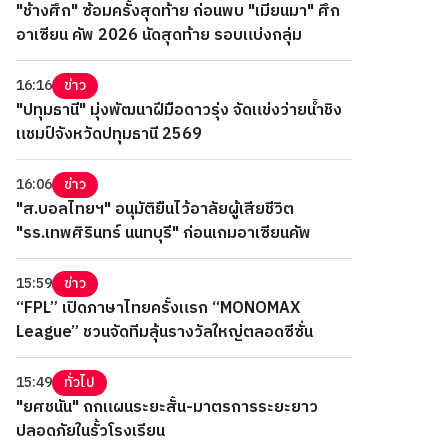
"ช้างศึก" ซ้อมครั้งสุดท้าย ก่อนพบ "เมียนมา" ศึก
อาเซียน คัพ 2026 นัดสุดท้าย รอบแบ่งกลุ่ม
16:16
ข่าว
"ปทุมธานี" มุ่งพัฒนาฝีมือดาวรุ่ง จัดแข่งว่ายน้ำชิง
แชมป์จังหวัดปทุมธานี 2569
16:06
ข่าว
"ส.บอลไทยฯ" อนุมัติยืนไว้อาลัยผู้เสียชีวิต
"รร.เทพศิรินทร์ นนทบุรี" ก่อนเกมอาเซียนคัพ
15:59
ข่าว
“FPL” เปิดภาษาไทยครั้งแรก “MONOMAX
League” ชวนจัดทีมลุ้นรางวัลใหญ่ตลอดซีซั่น
15:49
ทั่วไป
"ยศชนัน" ถกแผนระยะสั้น-มาตรการระยะยาว
ปลอดภัยในรั้วโรงเรียน