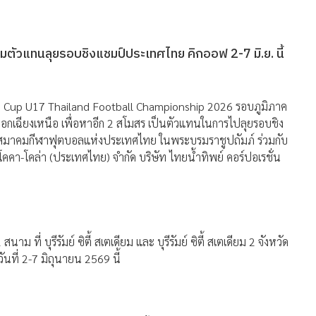
ีมตัวแทนลุยรอบชิงแชมป์ประเทศไทย คิกออฟ 2-7 มิ.ย. นี้
e® Cup U17 Thailand Football Championship 2026 รอบภูมิภาค
นออกเฉียงเหนือ เพื่อหาอีก 2 สโมสร เป็นตัวแทนในการไปลุยรอบชิง
ง สมาคมกีฬาฟุตบอลแห่งประเทศไทย ในพระบรมราชูปถัมภ์ ร่วมกับ
โคคา-โคล่า (ประเทศไทย) จำกัด บริษัท ไทยน้ำทิพย์ คอร์ปอเรชั่น
ี่ บุรีรัมย์ ซิตี้ สเตเดียม และ บุรีรัมย์ ซิตี้ สเตเดียม 2 จังหวัด
วันที่ 2-7 มิถุนายน 2569 นี้