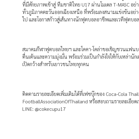
ที่มีศักยภาพเข้าสู่ ทีมชาติไทย U17 ผ่านโมเดล T-MASC อย
ทั่วภูมิภาคตะวันออกเฉียงเหนือ ที่พร้อมลงสนามแข่งขันอย่าง
ไป และโอกาสก้าวสู่เส้นทางนักฟุตบอลอาชีพและเวทีฟุตบ
สมาคมกีฬาฟุตบอลไทยฯ และโคคา-โคล่าขอเชิญชวนแฟนบอลทุ
ตื่นเต้นและความมุ่งมั่น พร้อมร่วมเป็นกำลังใจให้กับเหล่าน
เปิดกว้างสำหรับเยาวชนไทยทุกคน
ติดตามรายละเอียดเพิ่มเติมได้ที่เฟซบุ๊กของ Coca-Cola 
FootballAssociationOfThailand หรือสอบถามรายละเอียดเพิ่
LINE: @cokecupu17