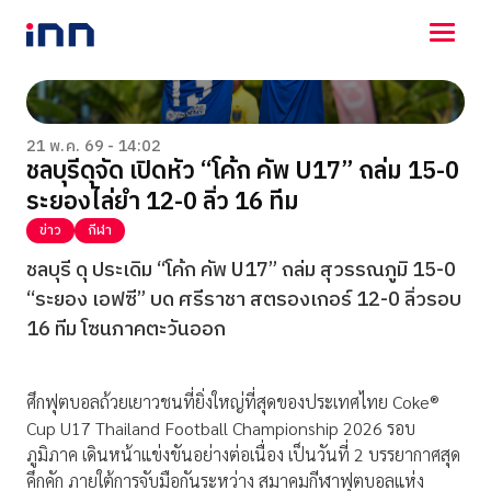
NEWS
ENTERTAINMENT
21 พ.ค. 69 - 14:02
ชลบุรีดุจัด เปิดหัว “โค้ก คัพ U17” ถล่ม 15-0
LIFESTYLE
ระยองไล่ยำ 12-0 ลิ่ว 16 ทีม
HOROSCOPE
LOTTERY
ข่าว
กีฬา
VIDEO
ชลบุรี ดุ ประเดิม “โค้ก คัพ U17” ถล่ม สุวรรณภูมิ 15-0
ร่วมด้วยช่วยกัน
“ระยอง เอฟซี” บด ศรีราชา สตรองเกอร์ 12-0 ลิ่วรอบ
16 ทีม โซนภาคตะวันออก
ศึกฟุตบอลถ้วยเยาวชนที่ยิ่งใหญ่ที่สุดของประเทศไทย Coke®
Cup U17 Thailand Football Championship 2026 รอบ
ภูมิภาค เดินหน้าแข่งขันอย่างต่อเนื่อง เป็นวันที่ 2 บรรยากาศสุด
คึกคัก ภายใต้การจับมือกันระหว่าง สมาคมกีฬาฟุตบอลแห่ง