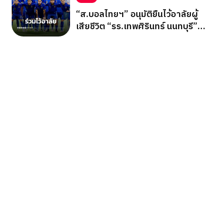
“ส.บอลไทยฯ” อนุมัติยืนไว้อาลัยผู้
เสียชีวิต “รร.เทพศิรินทร์ นนทบุรี”
ก่อนเกมอาเซียนคัพ