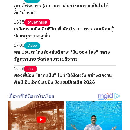
สูตรไฟจราจร (ส้ม-แดง-เขียว) กับความเป็นไปได้
ล้ม"น้ำเงิน"
18:15
อาชญากรรม
เหยื่อกราดยิงเสียชีวิตเพิ่มอีก1ราย -ตร.สอบเพื่อนผู้
ก่อเหตุหาแรงจูงใจ
17:00
Video
สส.ปชน.ตะโกนร้องสันติภาพ "มิน ออง ไลง์" กลาง
รัฐสภาไทย ซัดฟอกขาวเผด็จการ
16:28
ข่าว
สองพี่น้อง “นาคแป้น” ไม่ทำให้ผิดหวัง สร้างผลงาน
ศึกบีเอ็มเอ็กซ์เรซซิ่ง ชิงแชมป์เอเชีย 2026