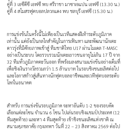
คู่ที่ 3 เอซีดีซี เอฟซี พบ ศรีราชา มาซาเจแปน เอฟซี (13.30 น.)
คู่ที่ 4 สโมสรฟุตบอลปลวกแดง พบ ชลบุรี เอฟซี (15.30 น.)
การแข่งขันในครั้งนี้ไม่เพียงเป็นเวทีแสดงฝีเท้าระดับภูมิภาค
เท่านั้น แต่ยังเป็นกลไกสำคัญในการเฟ้นหา และพัฒนานักเตะ
ดาวรุ่งที่มีศักยภาพเข้าสู่ ทีมชาติไทย U17 ผ่านโมเดล T-MASC
อย่างเป็นระบบ โดยรวบรวมนักเตะเยาวชนอายุไม่เกิน 17 ปี จาก
32 ทีมทั่วภูมิภาคตะวันออก ที่พร้อมลงสนามแข่งขันอย่างเต็มที่
เพื่อชิงเงินรางวัลรวมกว่า 1.5 ล้านบาท ในรอบชิงชนะเลิศต่อไป
และโอกาสก้าวสู่เส้นทางนักฟุตบอลอาชีพและเวทีฟุตบอลระดับ
โลกในอนาคต
สำหรับ การแข่งขันรอบภูมิภาค จะหาอันดับ 1-2 ของรอบคัด
เลือกแต่ละโซน จำนวน 6 โซน ไปเล่นรอบชิงแชมป์ประเทศ (12
ทีมสุดท้าย) และหา 4 ทีมสุดท้าย เข้าชิงชนะเลิศแห่งชาติ ณ
สนามศุภชลาศัย กรุงเทพฯ วันที่ 22 – 23 สิงหาคม 2569 ต่อไป