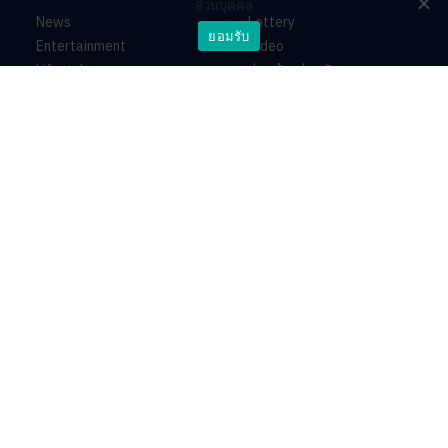
ส่วนบุคคล
News
Lottery
ยอมรับ
Entertainment
Video
Lifestyle
ร่วมด้วยช่วยกัน
Horoscope
About
Contact
PR by Dataxet