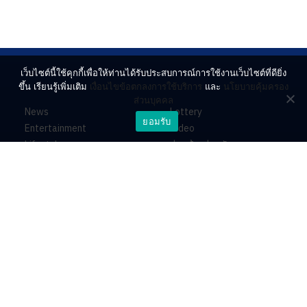
เว็บไซต์นี้ใช้คุกกี้เพื่อให้ท่านได้รับประสบการณ์การใช้งานเว็บไซต์ที่ดียิ่ง
ขึ้น เรียนรู้เพิ่มเติม
เงื่อนไขข้อตกลงการใช้บริการ
และ
นโยบายคุ้มครอง
ส่วนบุคคล
News
Lottery
ยอมรับ
Entertainment
Video
Lifestyle
ร่วมด้วยช่วยกัน
Horoscope
About
Contact
PR by Dataxet