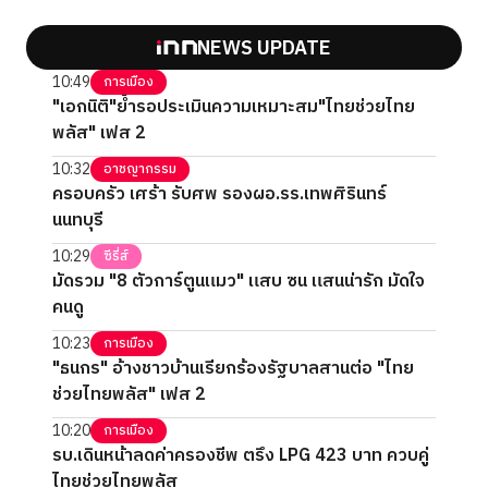
NEWS UPDATE
10:49
การเมือง
"เอกนิติ"ย้ำรอประเมินความเหมาะสม"ไทยช่วยไทย
พลัส" เฟส 2
10:32
อาชญากรรม
ครอบครัว เศร้า รับศพ รองผอ.รร.เทพศิรินทร์
นนทบุรี
10:29
ซีรี่ส์
มัดรวม "8 ตัวการ์ตูนแมว" แสบ ซน แสนน่ารัก มัดใจ
คนดู
10:23
การเมือง
"ธนกร" อ้างชาวบ้านเรียกร้องรัฐบาลสานต่อ "ไทย
ช่วยไทยพลัส" เฟส 2
10:20
การเมือง
รบ.เดินหน้าลดค่าครองชีพ ตรึง LPG 423 บาท ควบคู่
ไทยช่วยไทยพลัส