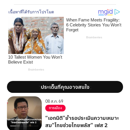
ประเด็นที่คุณอาจสนใจ
';
';
08 ส.ค. 69
การเมือง
“เอกนิติ”ย้ำรอประเมินความเหมาะ
สม”ไทยช่วยไทยพลัส” เฟส 2