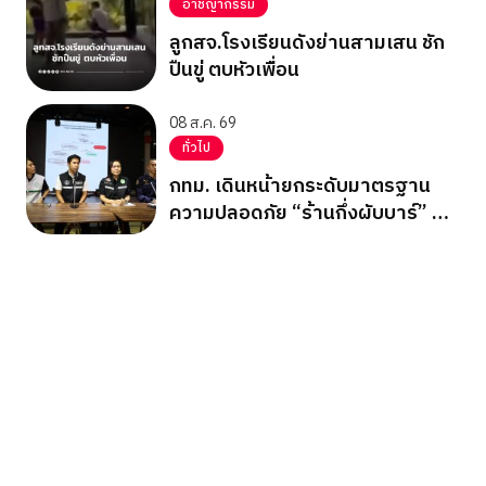
อาชญากรรม
ลูกสจ.โรงเรียนดังย่านสามเสน ชัก
ปืนขู่ ตบหัวเพื่อน
08 ส.ค. 69
ทั่วไป
กทม. เดินหน้ายกระดับมาตรฐาน
ความปลอดภัย “ร้านกึ่งผับบาร์” ทั่ว
กรุง ชู 17 เช็กลิสต์ความปลอดภัย