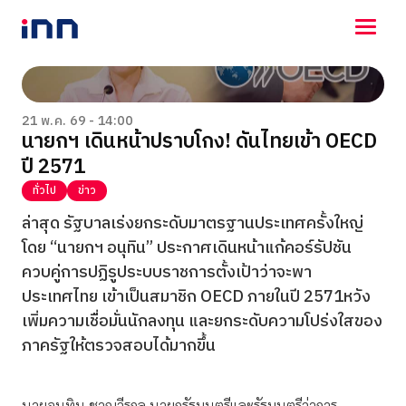
NEWS
ENTERTAINMENT
21 พ.ค. 69 - 14:00
นายกฯ เดินหน้าปราบโกง! ดันไทยเข้า OECD
LIFESTYLE
ปี 2571
HOROSCOPE
LOTTERY
ทั่วไป
ข่าว
VIDEO
ล่าสุด รัฐบาลเร่งยกระดับมาตรฐานประเทศครั้งใหญ่
ร่วมด้วยช่วยกัน
โดย “นายกฯ อนุทิน” ประกาศเดินหน้าแก้คอร์รัปชัน
ควบคู่การปฏิรูประบบราชการตั้งเป้าว่าจะพา
ประเทศไทย เข้าเป็นสมาชิก OECD ภายในปี 2571หวัง
เพิ่มความเชื่อมั่นนักลงทุน และยกระดับความโปร่งใสของ
ภาครัฐให้ตรวจสอบได้มากขึ้น
นายอนุทิน ชาญวีรกูล นายกรัฐมนตรีและรัฐมนตรีว่าการ