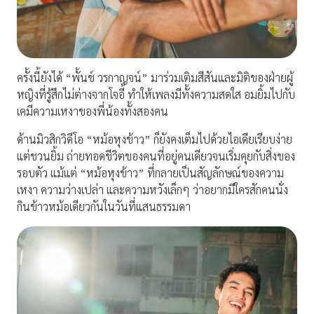
ครั้งนี้ยังได้ “พั้นช์ วรกาญจน์” มาร่วมเติมสีสันและมิติของฝ่ายผู้
หญิงที่รู้สึกไม่ต่างจากโจอี้ ทำให้เพลงมีทั้งความสดใส อมยิ้มไปกับ
เคมีความเหงาของพี่น้องทั้งสองคน
ด้านมิวสิกวิดีโอ “หม้อหุงข้าว” ก็ยังคงเต็มไปด้วยไอเดียเรียบง่าย
แต่ชวนยิ้ม ถ่ายทอดชีวิตของคนที่อยู่คนเดียวจนเริ่มคุยกับสิ่งของ
รอบตัว แม้แต่ “หม้อหุงข้าว” ที่กลายเป็นสัญลักษณ์ของความ
เหงา ความว่างเปล่า และความหวังเล็กๆ ว่าอยากมีใครสักคนนั่ง
กินข้าวหม้อเดียวกันในวันที่แสนธรรมดา