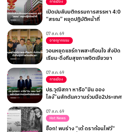
การเมือง
เปิดปมลับมติกรรมการสรรหา 4:0
“สรณ” หยุดปฏิบัติหน้าที่
07 ส.ค. 69
อาชญากรรม
วอนหยุดแชร์ภาพสะเทือนใจ สั่งปิด
เรียน-ดึงทีมสุขภาพจิตเยียวยา
07 ส.ค. 69
การเมือง
ปธ.วุฒิสภา หารือ”มิน ออง
ไลง์”ผลักดันความร่วมมือ2ประเทศ
07 ส.ค. 69
Hot News
ช็อก! พบร่าง “เต้ ดราก้อนไฟว์“