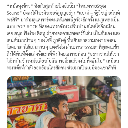
“หม้อหุงข้าว” ซิงเกิลสุดท้ายปิดอัลบั้ม “โพนทรายStyle
Sound” ยังคงได้โปรดิวเซอร์คู่บุญอย่าง “แบงค์ – รัฐวิชญ์ อนันต์
พรสิริ” มาร่วมดูแลพาร์ตดนตรีและเนื้อร้องอีกครั้ง แนวเพลงเป็น
แบบ POP-ROCK ที่สอดแทรกจังหวะพื้นบ้านสไตล์โจอี้เหมือน
เคย สนุก ฟังง่าย ติดหู ถ่ายทอดคาแรกเตอร์ขี้เล่น เป็นกันเอง และ
เสน่ห์แบบบ้านๆ ของโจอี้ ภูวศิษฐ์ ที่หยิบเอาความเหงาของคน
โสดมาเล่าได้แบบกวนๆ แต่จริงใจ ผ่านภาษาธรรมดาที่ทุกคนเข้า
ถึงได้ทันทีตั้งแต่ครั้งแรกที่ฟัง โดยเฉพาะท่อน “อยากชวนให้เขา
ได้มากินข้าวหม้อเดียวกับฉัน พออิ่มแล้วคงไม่ทิ้งฉันไป” เหมือน
หมาเด็กที่กำลังออดอ้อนใครสักคน ช่วยมาเป็นเบบี๋ของเขาสักที