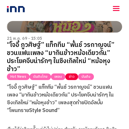
NEWS
ENTERTAINMENT
21 พ.ค. 69 - 15:05
“โจอี้ ภูวศิษฐ์” แท็กทีม “พั้นช์ วรกาญจน์”
LIFESTYLE
ชวนแฟนเพลง “มากินข้าวหม้อเดียวกัน”
HOROSCOPE
LOTTERY
ประโยคจีบน่ารักๆ ในซิงเกิลใหม่ “หม้อหุง
VIDEO
ข้าว”
ร่วมด้วยช่วยกัน
Hot News
บันเทิงไทย
เพลง
ข่าว
บันเทิง
“โจอี้ ภูวศิษฐ์” แท็กทีม “พั้นช์ วรกาญจน์” ชวนแฟน
เพลง “มากินข้าวหม้อเดียวกัน” ประโยคจีบน่ารักๆ ใน
ซิงเกิลใหม่ “หม้อหุงข้าว” เพลงสุดท้ายปิดอัลบั้ม
“โพนทรายStyle Sound”