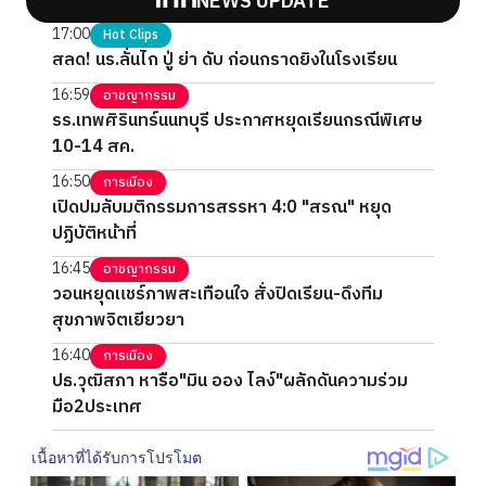
NEWS UPDATE
17:00
Hot Clips
สลด! นร.ลั่นไก ปู่ ย่า ดับ ก่อนกราดยิงในโรงเรียน
16:59
อาชญากรรม
รร.เทพศิรินทร์นนทบุรี ประกาศหยุดเรียนกรณีพิเศษ
10-14 สค.
16:50
การเมือง
เปิดปมลับมติกรรมการสรรหา 4:0 "สรณ" หยุด
ปฏิบัติหน้าที่
16:45
อาชญากรรม
วอนหยุดแชร์ภาพสะเทือนใจ สั่งปิดเรียน-ดึงทีม
สุขภาพจิตเยียวยา
16:40
การเมือง
ปธ.วุฒิสภา หารือ"มิน ออง ไลง์"ผลักดันความร่วม
มือ2ประเทศ