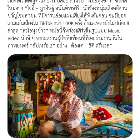
เรียกได้ว่าติดหูตั้งแต่ยังไม่ปล่อย สำหรับ “หม้อหุงข้าว” ซิงเกิล
ใหม่จาก “โจอี้ – ภูวศิษฐ์ อนันต์พรสิริ” นักร้องหนุ่มเลือดอีสาน
ขวัญใจมหาชน ที่มีการปล่อยแผ่นเสียงให้ฟังกันก่อน จนมียอด
เล่นแผ่นเสียงใน TikTok กว่า 100K ครั้ง ตั้งแต่เพลงยังไม่ปล่อย!!
ล่าสุด “หม้อหุงข้าว” หม้อนี้ก็พร้อมเสิร์ฟในรูปแบบ Music
Video น่ารักๆ จากผลงานผู้กำกับเพื่อนซี้ที่เคยร่วมงานกันใน
ภาพยนตร์ “สัปเหร่อ 2” อย่าง “ต้องเต – ธิติ ศรีนวล”