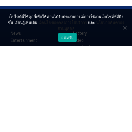
เว็บไซต์นี้ใช้คุกกี้เพื่อให้ท่านได้รับประสบการณ์การใช้งานเว็บไซต์ที่ดียิ่ง
ขึ้น เรียนรู้เพิ่มเติม
เงื่อนไขข้อตกลงการใช้บริการ
และ
นโยบายคุ้มครอง
ส่วนบุคคล
News
Lottery
ยอมรับ
Entertainment
Video
Lifestyle
ร่วมด้วยช่วยกัน
Horoscope
About
Contact
PR by Dataxet