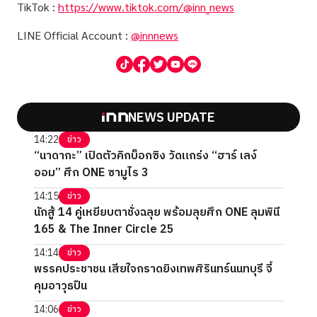
TikTok :
https://www.tiktok.com/@inn_news
LINE Official Account :
@innnews
NEWS UPDATE
14:22
ข่าว
“นาดากะ” เปิดตัวคิกบ็อกซิง วัดแกร่ง “ฮาร์ เลง์
ออม” ศึก ONE ซามูไร 3
14:15
ข่าว
นักสู้ 14 คู่เหยียบตาชั่งฉลุย พร้อมลุยศึก ONE ลุมพินี
165 & The Inner Circle 25
14:14
ข่าว
พรรคประชาชน เสียใจกราดยิงเทพศิรินทร์นนทบุรี จี้
คุมอาวุธปืน
14:06
ข่าว