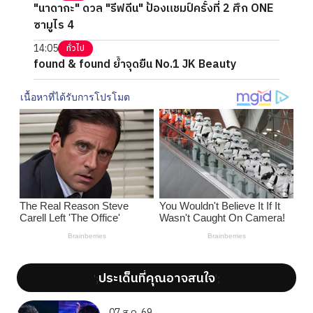
"นาดากะ" ดวล "รีฟดีน" ป้องแชมป์ครั้งที่ 2 ศึก ONE
ซามูไร 4
14:05
ทั่วไป
found & found ย้ำจุดยืน No.1 JK Beauty
ประเด็นที่คุณอาจสนใจ
';
';
07 ส.ค. 69