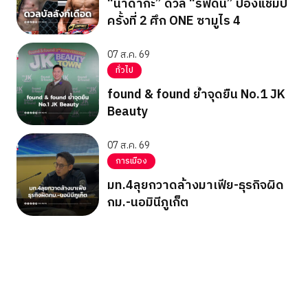
“นาดากะ” ดวล “รีฟดีน” ป้องแชมป์
ครั้งที่ 2 ศึก ONE ซามูไร 4
07 ส.ค. 69
ทั่วไป
found & found ย้ำจุดยืน No.1 JK
Beauty
07 ส.ค. 69
การเมือง
มท.4ลุยกวาดล้างมาเฟีย-ธุรกิจผิด
กม.-นอมินีภูเก็ต