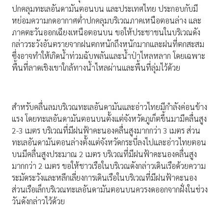
ปกคลุมทะเลอันดามันตอนบน และประเทศไทย ประกอบกับมี
หย่อมความกดอากาศต่ำปกคลุมบริเวณภาคเหนือตอนล่าง และ
ภาคตะวันออกเฉียงเหนือตอนบน ขอให้ประชาชนในบริเวณดัง
กล่าวระวังอันตรายจากฝนตกหนักถึงหนักมากและฝนที่ตกสะสม
ซึ่งอาจทำให้เกิดน้ำท่วมฉับพลันและน้ำป่าไหลหลาก โดยเฉพาะ
พื้นที่ลาดเชิงเขาใกล้ทางน้ำไหลผ่านและพื้นที่ลุ่มไว้ด้วย
สำหรับคลื่นลมบริเวณทะเลอันดามันและอ่าวไทยมีกำลังค่อนข้าง
แรง โดยทะเลอันดามันตอนบนตั้งแต่จังหวัดภูเก็ตขึ้นมามีคลื่นสูง
2-3 เมตร บริเวณที่มีฝนฟ้าคะนองคลื่นสูงมากกว่า 3 เมตร ส่วน
ทะเลอันดามันตอนล่างตั้งแต่จังหวัดกระบี่ลงไปและอ่าวไทยตอน
บนมีคลื่นสูงประมาณ 2 เมตร บริเวณที่มีฝนฟ้าคะนองคลื่นสูง
มากกว่า 2 เมตร ขอให้ชาวเรือในบริเวณดังกล่าวเดินเรือด้วยความ
ระมัดระวังและหลีกเลี่ยงการเดินเรือในบริเวณที่มีฝนฟ้าคะนอง
ส่วนเรือเล็กบริเวณทะเลอันดามันตอนบนควรงดออกจากฝั่งในช่วง
วันดังกล่าวไว้ด้วย