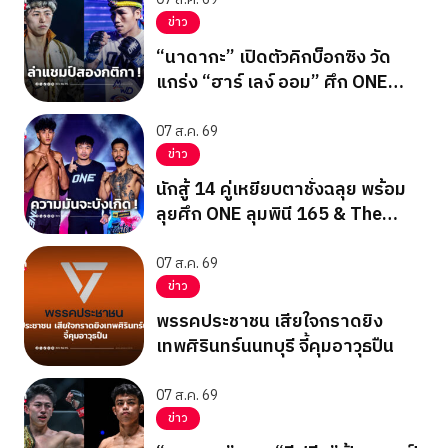
ข่าว
“นาดากะ” เปิดตัวคิกบ็อกซิง วัด
แกร่ง “ฮาร์ เลง์ ออม” ศึก ONE
ซามูไร 3
07 ส.ค. 69
ข่าว
นักสู้ 14 คู่เหยียบตาชั่งฉลุย พร้อม
ลุยศึก ONE ลุมพินี 165 & The
Inner Circle 25
07 ส.ค. 69
ข่าว
พรรคประชาชน เสียใจกราดยิง
เทพศิรินทร์นนทบุรี จี้คุมอาวุธปืน
07 ส.ค. 69
ข่าว