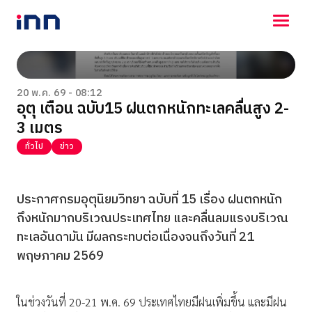
NEWS
ENTERTAINMENT
20 พ.ค. 69 - 08:12
อุตุ เตือน ฉบับ15 ฝนตกหนักทะเลคลื่นสูง 2-
LIFESTYLE
3 เมตร
HOROSCOPE
LOTTERY
ทั่วไป
ข่าว
VIDEO
ร่วมด้วยช่วยกัน
ประกาศกรมอุตุนิยมวิทยา ฉบับที่ 15 เรื่อง ฝนตกหนัก
ถึงหนักมากบริเวณประเทศไทย และคลื่นลมแรงบริเวณ
ทะเลอันดามัน มีผลกระทบต่อเนื่องจนถึงวันที่ 21
พฤษภาคม 2569
ในช่วงวันที่ 20-21 พ.ค. 69 ประเทศไทยมีฝนเพิ่มขึ้น และมีฝน