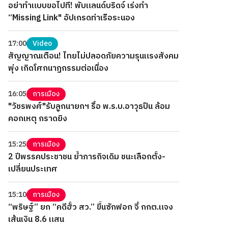
อย่าทำแบบขอไปที! พับแลนด์บริดจ์ เร่งทำ
“Missing Link" อัปเกรดท่าเรือระนอง
17:00
Video
สัญญาณเตือน! ไทยไม่ปลอดภัยความรุนแรงสังคม
พุ่ง เกิดโศกนาฏกรรมต่อเนื่อง
16:05
การเมือง
"วัชรพงศ์"รับลูกนายกฯ รื้อ พ.ร.บ.อาวุธปืน ล้อม
คอกเหตุ กราดยิง
15:25
การเมือง
2 ปีพรรคประชาชน ย้ำภารกิจเดิม ชนะเลือกตั้ง-
เปลี่ยนประเทศ
15:10
การเมือง
“พริษฐ์” ยก “คดีฮั้ว สว.” ขึ้นซักฟอก จี้ กกต.แจง
เส้นเงิน 8.6 แสน