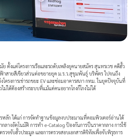
มัย ตั้งแต่โครงการเรือและรถดับเพลิงยุคนายสมัคร สุนทรเวช คดีฮั้ว
าสายสีเขียวส่วนต่อขยายยุค ม.ร.ว.สุขุมพันธุ์ บริพัตร ไปจนถึง
งโครงการเช่ารถขยะ EV และซ่อมอาคารสภา กทม. ในยุคปัจจุบันที่
ยวไม่ได้ต้องสร้างระบบที่แม้แต่คนอยากโกงก็โกงไม่ได้
ลัก ได้แก่ การจัดทำฐานข้อมูลงบประมาณที่คอมพิวเตอร์อ่านได้
ากลางอัตโนมัติ การทำ e-Catalog ป้องกันการปั่นราคากลาง การใช้
อตรวจจับฮั้วประมูล และการตรวจสอบเอกสารดิจิทัลเพื่อจับพิรุธการ