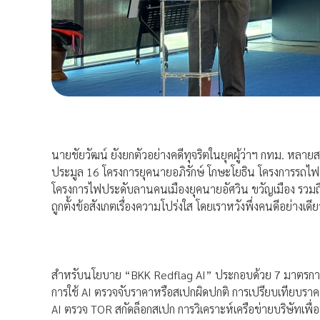
นายชัยวัฒน์ ยังยกตัวอย่างคดีทุจริตในยุคผู้ว่าฯ กทม. หลายส
ประมูล 16 โครงการยุคนายอภิรักษ์ โกษะโยธิน โครงการรถไฟฟ้
โครงการไฟประดับลานคนเมืองยุคนายอัศวิน ขวัญเมือง รวมถึ
ถูกตั้งข้อสังเกตเรื่องความโปร่งใส โดยเราหวังพึ่งคนดีอย่างเดี
สำหรับนโยบาย “BKK Redflag AI” ประกอบด้วย 7 มาตรการห
การใช้ AI ตรวจจับราคาหรือสเปกผิดปกติ การเปรียบเทียบราค
AI ตรวจ TOR สกัดล็อกสเปก การวิเคราะห์เครือข่ายบริษัทเพื่