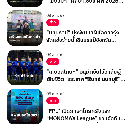
“เมียนมา” ศึกอาเซียน คัพ 2026
นัดสุดท้าย รอบแบ่งกลุ่ม
08 ส.ค. 69
ข่าว
“ปทุมธานี” มุ่งพัฒนาฝีมือดาวรุ่ง
จัดแข่งว่ายน้ำชิงแชมป์จังหวัด
ปทุมธานี 2569
08 ส.ค. 69
ข่าว
“ส.บอลไทยฯ” อนุมัติยืนไว้อาลัยผู้
เสียชีวิต “รร.เทพศิรินทร์ นนทบุรี”
ก่อนเกมอาเซียนคัพ
08 ส.ค. 69
ข่าว
“FPL” เปิดภาษาไทยครั้งแรก
“MONOMAX League” ชวนจัดทีม
ลุ้นรางวัลใหญ่ตลอดซีซั่น