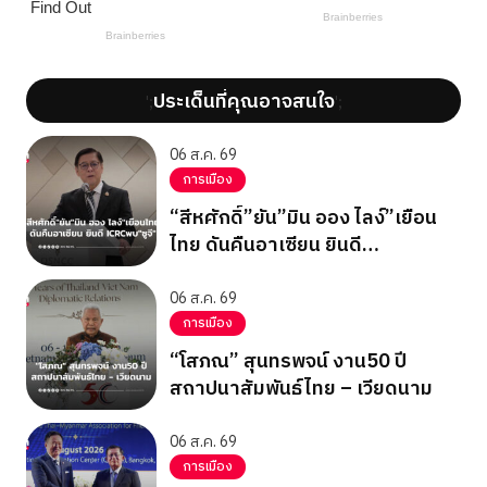
ประเด็นที่คุณอาจสนใจ
';
';
06 ส.ค. 69
การเมือง
“สีหศักดิ์”ยัน”มิน ออง ไลง์”เยือน
ไทย ดันคืนอาเซียน ยินดี
ICRCพบ”ซูจี”
06 ส.ค. 69
การเมือง
“โสภณ” สุนทรพจน์ งาน50 ปี
สถาปนาสัมพันธ์ไทย – เวียดนาม
06 ส.ค. 69
การเมือง