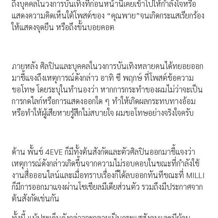
ถึงบุคคลในวงการบันเทิงที่ก่อนหน้านี้เคยเข้าไปให้กำลังใจหรือ
แสดงความคิดเห็นใต้โพสต์ของ “คุณพาย”จนเกิดกระแสเรียกร้อง
ให้แสดงจุดยืน หรือถึงขั้นบอยคอต
ภายหลัง ศิลปินและบุคคลในวงการบันเทิงหลายคนได้ทยอยออก
มาชี้แจงถึงเหตุการณ์ดังกล่าว อาทิ ซี พฤกษ์ ที่โพสต์ข้อความ
ขอโทษ โดยระบุในทำนองว่า หากการกระทำของผมไม่ว่าจะเป็น
การกดไลก์หรือการแสดงออกใด ๆ ทำให้เกิดผลกระทบทางอ้อม
หรือทำให้ผู้เสียหายรู้สึกไม่สบายใจ ผมขอโทษอย่างจริงใจครับ
ด้าน พั้นช์ 4EVE ก็มีทั้งต้นสังกัดและตัวศิลปินออกมาชี้แจงว่า
เหตุการณ์ดังกล่าวเกิดขึ้นจากความไม่รอบคอบในขณะที่กำลังใช้
งานสื่อออนไลน์และเมื่อทราบเรื่องก็ได้ลบออกทันทีขณะที่ MILLI
ก็มีการออกมาแจงผ่านโซเชียลมีเดียส่วนตัว รวมถึงมีประกาศจาก
ต้นสังกัดเช่นกัน
ทั้งนี้ แม้ประเด็นดังกล่าวจะกลายเป็นกระแสสังคมและมีผู้คน