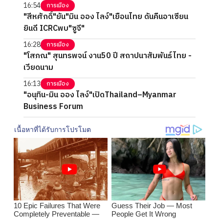
16:54
การเมือง
"สีหศักดิ์"ยัน"มิน ออง ไลง์"เยือนไทย ดันคืนอาเซียน
ยินดี ICRCพบ"ซูจี"
16:28
การเมือง
"โสภณ" สุนทรพจน์ งาน50 ปี สถาปนาสัมพันธ์ไทย -
เวียดนาม
16:13
การเมือง
"อนุทิน-มิน ออง ไลง์"เปิดThailand–Myanmar
Business Forum