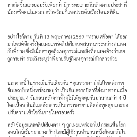
หาเกิดขึ้นและยอมรับเพียงว่า มีการทะเลาะกันบ้างตามประสาพี่
น้องหรือคนในครอบครัวพร้อมชี้แจงประเด็นเรื่องโฉนดที่ดิน
อย่างไรก็ตาม วันที่ 13 พฤษภาคม 2569 “ทราย สก๊อต” ได้ออก
มาโพสต์อีกครั้งโดยเผยแพร่คลิปเสียงบทสนทนาระหว่างตนเอง
กับพี่ชาย ซึ่งมีเนื้อหาพูดถึงเหตุการณ์และสิ่งที่ตนเองอ้างว่าเคย
ถูกกระทำ รวมถึงระบุว่าพี่ชายรับรู้ถึงเหตุการณ์ดังกล่าวด้วย
นอกจากนี้ ในช่วงเย็นวันเดียวกัน “คุณทราย” ยังได้โพสต์ภาพ
อีเมลฉบับหนึ่งพร้อมระบุว่า เป็นอีเมลจากบิดาที่ส่งมาหาตนเมื่อ
ประมาณ 4 วันก่อนหลังจากทั้งคู่ไม่ได้พูดคุยกันมานานกว่า 4 ปี
โดยเนื้อหาในอีเมลดังกล่าวเป็นการพยายามติดต่อพูดคุย และขอ
ปรับความเข้าใจกันภายในครอบครัว
หลังข้อมูลและคลิปเสียงต่าง ๆ ถูกเผยแพร่ออกไป กระแสในโลก
ออนไลน์เริ่มขยายวงกว้างโดยมีผู้ใช้งานจำนวนหนึ่งย้อนกลับไป