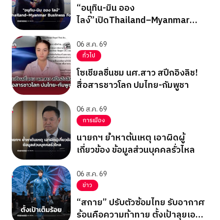
“อนุทิน-มิน ออง
ไลง์”เปิดThailand–Myanmar
Business Forum
06 ส.ค. 69
ทั่วไป
โซเชียลชื่นชม นศ.สาว สปีกอิงลิช!
สื่อสารชาวโลก ปมไทย-กัมพูชา
06 ส.ค. 69
การเมือง
นายกฯ ย้ำหาต้นเหตุ เอาผิดผู้
เกี่ยวข้อง ข้อมูลส่วนบุคคลรั่วไหล
06 ส.ค. 69
ข่าว
“สกาย” ปรับตัวซ้อมไทย รับอากาศ
ร้อนคือความท้าทาย ตั้งเป้าลุยเอ