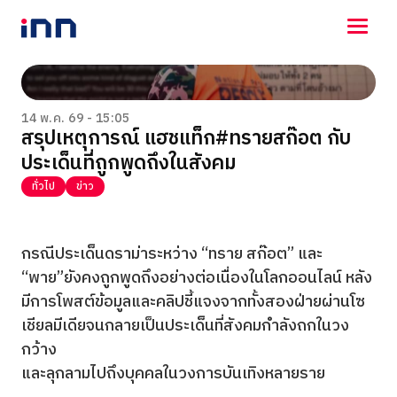
NEWS
ENTERTAINMENT
14 พ.ค. 69 - 15:05
สรุปเหตุการณ์ แฮชแท็ก#ทรายสก๊อต กับ
LIFESTYLE
ประเด็นที่ถูกพูดถึงในสังคม
HOROSCOPE
LOTTERY
ทั่วไป
ข่าว
VIDEO
ร่วมด้วยช่วยกัน
กรณีประเด็นดราม่าระหว่าง “ทราย สก๊อต” และ
“พาย”ยังคงถูกพูดถึงอย่างต่อเนื่องในโลกออนไลน์ หลัง
มีการโพสต์ข้อมูลและคลิปชี้แจงจากทั้งสองฝ่ายผ่านโซ
เชียลมีเดียจนกลายเป็นประเด็นที่สังคมกำลังถกในวง
กว้าง
และลุกลามไปถึงบุคคลในวงการบันเทิงหลายราย