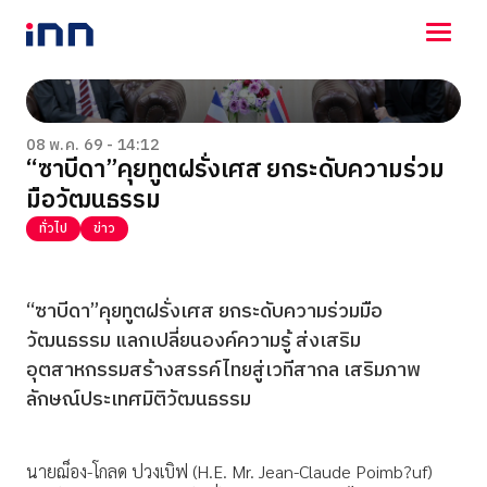
NEWS
ENTERTAINMENT
08 พ.ค. 69 - 14:12
“ซาบีดา”คุยทูตฝรั่งเศส ยกระดับความร่วม
LIFESTYLE
มือวัฒนธรรม
HOROSCOPE
LOTTERY
ทั่วไป
ข่าว
VIDEO
ร่วมด้วยช่วยกัน
“ซาบีดา”คุยทูตฝรั่งเศส ยกระดับความร่วมมือ
วัฒนธรรม แลกเปลี่ยนองค์ความรู้ ส่งเสริม
อุตสาหกรรมสร้างสรรค์ไทยสู่เวทีสากล เสริมภาพ
ลักษณ์ประเทศมิติวัฒนธรรม
นายฌ็อง-โกลด ปวงเบิฟ (H.E. Mr. Jean-Claude Poimb?uf)