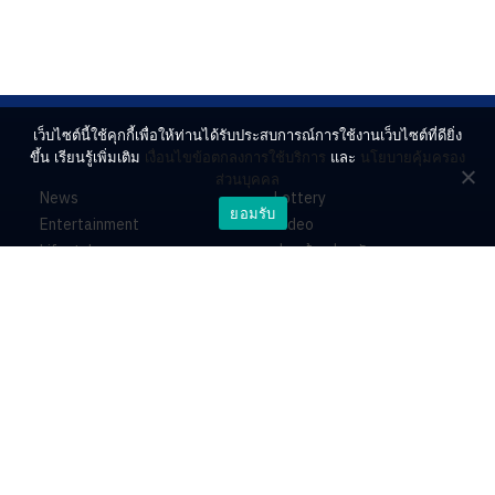
เว็บไซต์นี้ใช้คุกกี้เพื่อให้ท่านได้รับประสบการณ์การใช้งานเว็บไซต์ที่ดียิ่ง
ขึ้น เรียนรู้เพิ่มเติม
เงื่อนไขข้อตกลงการใช้บริการ
และ
นโยบายคุ้มครอง
ส่วนบุคคล
News
Lottery
ยอมรับ
Entertainment
Video
Lifestyle
ร่วมด้วยช่วยกัน
Horoscope
About
Contact
PR by Dataxet