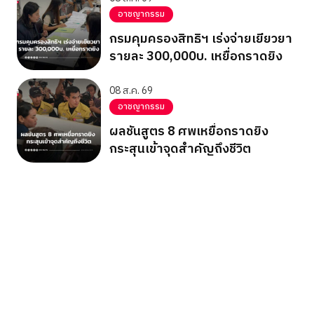
อาชญากรรม
กรมคุมครองสิทธิฯ เร่งจ่ายเยียวยา
รายละ 300,000บ. เหยื่อกราดยิง
08 ส.ค. 69
อาชญากรรม
ผลชันสูตร 8 ศพเหยื่อกราดยิง
กระสุนเข้าจุดสำคัญถึงชีวิต