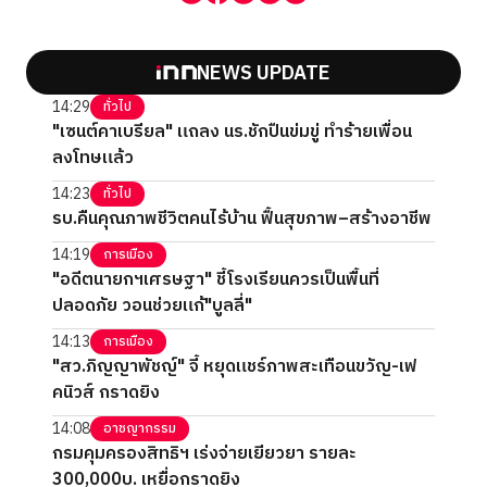
NEWS UPDATE
14:29
ทั่วไป
"เซนต์คาเบรียล" แถลง นร.ชักปืนข่มขู่ ทำร้ายเพื่อน
ลงโทษแล้ว
14:23
ทั่วไป
รบ.คืนคุณภาพชีวิตคนไร้บ้าน ฟื้นสุขภาพ–สร้างอาชีพ
14:19
การเมือง
"อดีตนายกฯเศรษฐา" ชี้โรงเรียนควรเป็นพื้นที่
ปลอดภัย วอนช่วยแก้"บูลลี่"
14:13
การเมือง
"สว.ภิญญาพัชญ์" จี้ หยุดแชร์ภาพสะเทือนขวัญ-เฟ
คนิวส์ กราดยิง
14:08
อาชญากรรม
กรมคุมครองสิทธิฯ เร่งจ่ายเยียวยา รายละ
300,000บ. เหยื่อกราดยิง