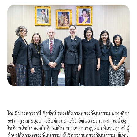
โดยมีนางสาวรานี อิฐรัตน์ รองปลัดกระทรวงวัฒนธรรม นางยุถิกา
อิศรางกูร ณ อยุธยา อธิบดีกรมส่งเสริมวัฒนธรรม นางสาวขนิษฐา
โชติกวณิชย์ รองอธิบดีกรมศิลปากรนางสาวอุรุษยา อินทรสุขศรี ผู้
ช่วยปลัดกระทรวงวัฒนธรรม ผู้บริหารกระทรวงวัฒนธรรม ผู้แทน