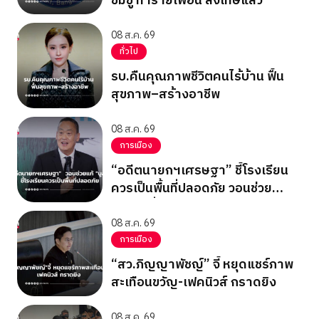
ข่มขู่ ทำร้ายเพื่อน ลงโทษแล้ว
08 ส.ค. 69
ทั่วไป
รบ.คืนคุณภาพชีวิตคนไร้บ้าน ฟื้น
สุขภาพ–สร้างอาชีพ
08 ส.ค. 69
การเมือง
“อดีตนายกฯเศรษฐา” ชี้โรงเรียน
ควรเป็นพื้นที่ปลอดภัย วอนช่วย
แก้”บูลลี่”
08 ส.ค. 69
การเมือง
“สว.ภิญญาพัชญ์” จี้ หยุดแชร์ภาพ
สะเทือนขวัญ-เฟคนิวส์ กราดยิง
08 ส.ค. 69