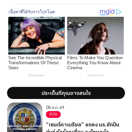
ประเด็นที่คุณอาจสนใจ
';
';
08 ส.ค. 69
ทั่วไป
“เซนต์คาเบรียล” แถลง นร.ชักปืน