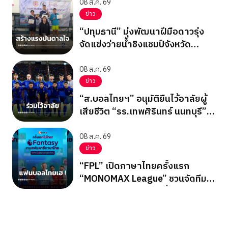
08 ส.ค. 69
ข่าว
“ปทุมธานี” มุ่งพัฒนาฝีมือดาวรุ่ง
จัดแข่งว่ายน้ำชิงแชมป์จังหวัด
ปทุมธานี 2569
08 ส.ค. 69
ข่าว
“ส.บอลไทยฯ” อนุมัติยืนไว้อาลัยผู้
เสียชีวิต “รร.เทพศิรินทร์ นนทบุรี”
ก่อนเกมอาเซียนคัพ
08 ส.ค. 69
ข่าว
“FPL” เปิดภาษาไทยครั้งแรก
“MONOMAX League” ชวนจัดทีม
ลุ้นรางวัลใหญ่ตลอดซีซั่น