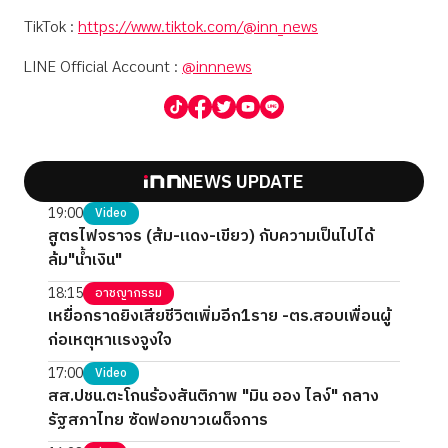
TikTok :
https://www.tiktok.com/@inn_news
LINE Official Account :
@innnews
NEWS UPDATE
19:00
Video
สูตรไฟจราจร (ส้ม-แดง-เขียว) กับความเป็นไปได้
ล้ม"น้ำเงิน"
18:15
อาชญากรรม
เหยื่อกราดยิงเสียชีวิตเพิ่มอีก1ราย -ตร.สอบเพื่อนผู้
ก่อเหตุหาแรงจูงใจ
17:00
Video
สส.ปชน.ตะโกนร้องสันติภาพ "มิน ออง ไลง์" กลาง
รัฐสภาไทย ซัดฟอกขาวเผด็จการ