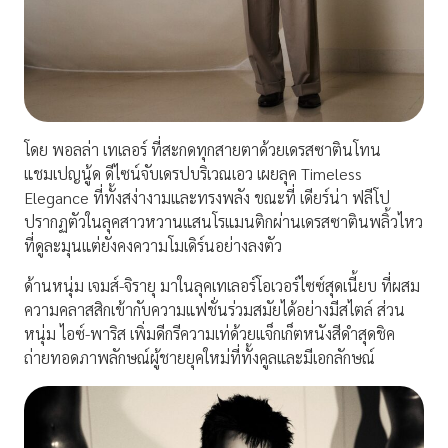
โดย พอลล่า เทเลอร์ ที่สะกดทุกสายตาด้วยเดรสซาตินโทน
แชมเปญนู้ด ดีไซน์จับเดรปบริเวณเอว เผยลุค Timeless
Elegance ที่ทั้งสง่างามและทรงพลัง ขณะที่ เดียร์น่า ฟลีโป
ปรากฏตัวในลุคสาวหวานแสนโรแมนติกผ่านเดรสซาตินพลิ้วไหว
ที่ดูละมุนแต่ยังคงความโมเดิร์นอย่างลงตัว
ด้านหนุ่ม เจมส์-จิรายุ มาในลุคเทเลอร์โอเวอร์ไซซ์สุดเนี้ยบ ที่ผสม
ความคลาสสิกเข้ากับความแฟชั่นร่วมสมัยได้อย่างมีสไตล์ ส่วน
หนุ่ม ไอซ์-พาริส เพิ่มดีกรีความเท่ด้วยแจ็กเก็ตหนังสีดำสุดชิค
ถ่ายทอดภาพลักษณ์ผู้ชายยุคใหม่ที่ทั้งคูลและมีเอกลักษณ์