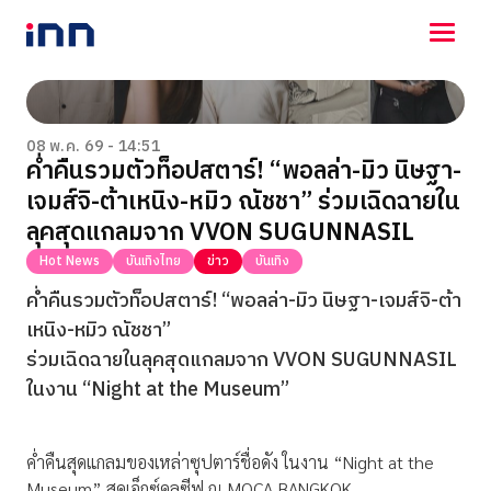
NEWS
ENTERTAINMENT
08 พ.ค. 69 - 14:51
ค่ำคืนรวมตัวท็อปสตาร์! “พอลล่า-มิว นิษฐา-
LIFESTYLE
เจมส์จิ-ต้าเหนิง-หมิว ณัชชา” ร่วมเฉิดฉายใน
HOROSCOPE
LOTTERY
ลุคสุดแกลมจาก VVON SUGUNNASIL
VIDEO
Hot News
บันเทิงไทย
ข่าว
บันเทิง
ร่วมด้วยช่วยกัน
ค่ำคืนรวมตัวท็อปสตาร์! “พอลล่า-มิว นิษฐา-เจมส์จิ-ต้า
เหนิง-หมิว ณัชชา”
ร่วมเฉิดฉายในลุคสุดแกลมจาก VVON SUGUNNASIL
ในงาน “Night at the Museum”
ค่ำคืนสุดแกลมของเหล่าซุปตาร์ชื่อดัง ในงาน “Night at the
Museum” สุดเอ็กซ์คลูซีฟ ณ MOCA BANGKOK