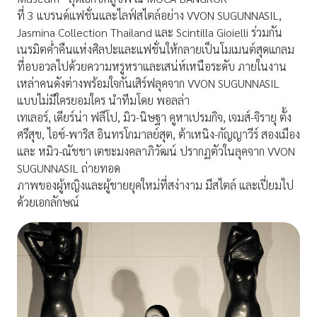
ที่ 3 แบรนด์แฟชั่นและไลฟ์สไตล์อย่าง VVON SUGUNNASIL,
Jasmina Collection Thailand และ Scintilla Gioielli ร่วมกัน
เนรมิตค่ำคืนแห่งศิลปะและแฟชั่นให้กลายเป็นโมเมนต์สุดแกลม
ที่อบอวลไปด้วยความหรูหราและเสน่ห์เหนือระดับ ภายในงาน
เหล่าคนดังต่างพร้อมใจกันเสิร์ฟลุคจาก VVON SUGUNNASIL
แบบไม่มีใครยอมใคร นำทีมโดย พอลล่า
เทเลอร์, เดียร์น่า ฟลีโป, มิว-นิษฐา คูหาเปรมกิจ, เจมส์-จิรายุ ตั้ง
ศรีสุข, ไอซ์-พาริส อินทรโกมาลย์สุต, ต้าเหนิง-กัญญาวีร์ สองเมือง
และ หมิว-ณัชชา เตชะมงคลาภิวัฒน์ ปรากฏตัวในลุคจาก VVON
SUGUNNASIL ถ่ายทอด
ภาพของผู้หญิงและผู้ชายยุคใหม่ที่สง่างาม มีสไตล์ และเปี่ยมไป
ด้วยเอกลักษณ์