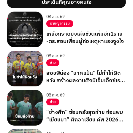
ประเด็นที่คุณอาจสนใจ
';
';
08 ส.ค. 69
อาชญากรรม
เหยื่อกราดยิงเสียชีวิตเพิ่มอีก1ราย
-ตร.สอบเพื่อนผู้ก่อเหตุหาแรงจูงใจ
08 ส.ค. 69
ข่าว
สองพี่น้อง “นาคแป้น” ไม่ทำให้ผิด
หวัง สร้างผลงานศึกบีเอ็มเอ็กซ์เรซ
ซิ่ง ชิงแชมป์เอเชีย 2026
08 ส.ค. 69
ข่าว
“ช้างศึก” ซ้อมครั้งสุดท้าย ก่อนพบ
“เมียนมา” ศึกอาเซียน คัพ 2026
นัดสุดท้าย รอบแบ่งกลุ่ม