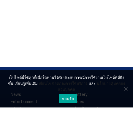
เว็บไซต์นี้ใช้คุกกี้เพื่อให้ท่านได้รับประสบการณ์การใช้งานเว็บไซต์ที่ดียิ่ง
ขึ้น เรียนรู้เพิ่มเติม
เงื่อนไขข้อตกลงการใช้บริการ
และ
นโยบายคุ้มครอง
ส่วนบุคคล
News
Lottery
ยอมรับ
Entertainment
Video
Lifestyle
ร่วมด้วยช่วยกัน
Horoscope