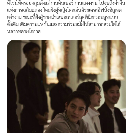
ดีไซน์ที่ครอบคลุมตั้งแต่งานดินเนอร์ งานแต่งงาน ไปจนถึงค่ำคืน
แห่งการเฉลิมฉลอง โดยฝั่งผู้หญิงโดดเด่นด้วยเดรสอีฟนิ่งซิลูเอต
สง่างาม ขณะที่ฝั่งผู้ชายนำเสนอเทเลอร์ลุคที่ฉีกกรอบสูทแบบ
ดั้งเดิม เติมความแฟชั่นและความร่วมสมัยให้สามารถสวมใส่ได้
หลากหลายโอกาส