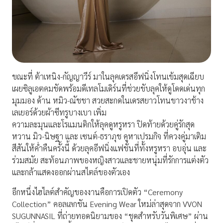
ขณะที่ ต้าเหนิง-กัญญาวีร์ มาในลุคเดรสอีฟนิ่งโทนเข้มสุดเฉียบ
เผยซิลูเอตคมชัดพร้อมดีเทลโมเดิร์นที่ช่วยขับลุคให้ดูโดดเด่นทุก
มุมมอง ด้าน หมิว-ณัชชา สวยสะกดในเดรสยาวโทนขาวงาช้าง
เลเยอร์ด้วยผ้าซีทรูบางเบา เพิ่ม
ความละมุนและโรแมนติกให้ลุคดูหรูหรา ปิดท้ายด้วยคู่รักสุด
หวาน มิว-นิษฐา และ เซนต์-ธราภุช คูหาเปรมกิจ ที่ควงคู่มาเติม
สีสันให้ค่ำคืนครั้งนี้ ด้วยลุคอีฟนิ่งแฟชั่นที่ทั้งหรูหรา อบอุ่น และ
ร่วมสมัย สะท้อนภาพของหญิงสาวและชายหนุ่มที่รักการแต่งตัว
และกล้าแสดงออกผ่านสไตล์ของตัวเอง
อีกหนึ่งไฮไลต์สำคัญของงานคือการเปิดตัว “Ceremony
Collection” คอลเลกชัน Evening Wear ใหม่ล่าสุดจาก VVON
SUGUNNASIL ที่ถ่ายทอดนิยามของ “ชุดสำหรับวันพิเศษ” ผ่าน