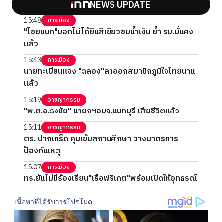
NEWS UPDATE
15:48
การเมือง
"ไชยชนก"บอกไม่ได้ยินสีเขียวซบน้ำเงิน ย้ำ รบ.มั่นคง
แล้ว
15:43
การเมือง
นายทะเบียนแจง "ฉลอง"ลาออกสมาชิกภูมิใจไทยนาน
แล้ว
15:19
อาชญากรรม
"พ.ต.อ.ธงชัย" นายกฯอบจ.นนทบุรี เสียชีวิตแล้ว
15:11
อาชญากรรม
ตร. ปากเกร็ด คุมเข้มสถานศึกษา วางมาตรการ
ป้องกันเหตุ
15:07
การเมือง
ทร.ยันไม่มีร้องเรียน"เรือฟริเกต"พร้อมเปิดให้อุทธรณ์