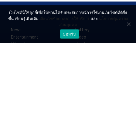
เว็บไซต์นี้ใช้คุกกี้เพื่อให้ท่านได้รับประสบการณ์การใช้งานเว็บไซต์ที่ดียิ่ง
ขึ้น เรียนรู้เพิ่มเติม
เงื่อนไขข้อตกลงการใช้บริการ
และ
นโยบายคุ้มครอง
ส่วนบุคคล
News
Lottery
ยอมรับ
Entertainment
Video
Lifestyle
ร่วมด้วยช่วยกัน
Horoscope
About
Contact
PR by Dataxet