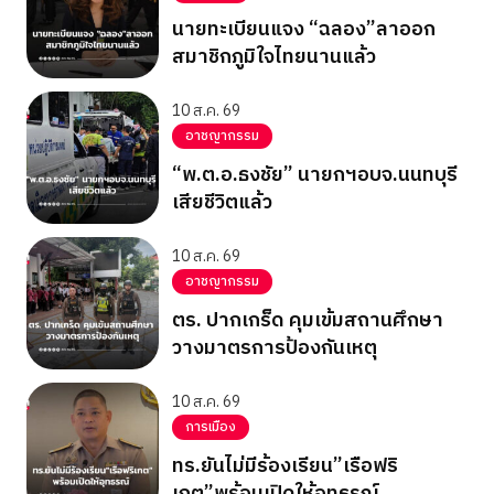
นายทะเบียนแจง “ฉลอง”ลาออก
สมาชิกภูมิใจไทยนานแล้ว
10 ส.ค. 69
อาชญากรรม
“พ.ต.อ.ธงชัย” นายกฯอบจ.นนทบุรี
เสียชีวิตแล้ว
10 ส.ค. 69
อาชญากรรม
ตร. ปากเกร็ด คุมเข้มสถานศึกษา
วางมาตรการป้องกันเหตุ
10 ส.ค. 69
การเมือง
ทร.ยันไม่มีร้องเรียน”เรือฟริ
เกต”พร้อมเปิดให้อุทธรณ์