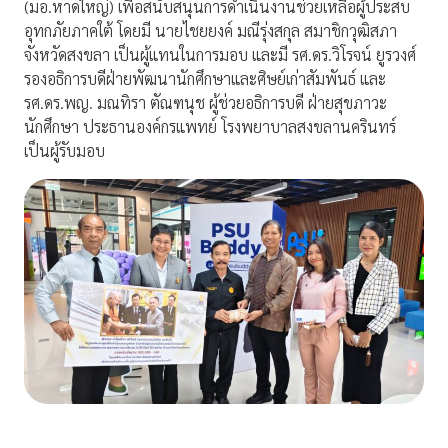
(มอ.หาดใหญ่) เพื่อสนับสนุนการดำเนินงานช่วยเหลือผู้ประสบ
อุทกภัยภาคใต้ โดยมี นายไชยยงค์ มณีรุ่งสกุล สมาชิกวุฒิสภา
จังหวัดสงขลา เป็นผู้แทนในการมอบ และมี รศ.ดร.วิโรจน์ ยูรวงศ์
รองอธิการบดีฝ่ายพัฒนานักศึกษาและศิษย์เก่าสัมพันธ์ และ
รศ.ดร.พญ. มณทิรา ตัณฑนุช ผู้ช่วยอธิการบดี ฝ่ายสุขภาวะ
นักศึกษา ประธานองค์กรแพทย์ โรงพยาบาลสงขลานครินทร์
เป็นผู้รับมอบ