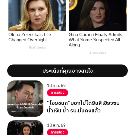
ประเด็นที่คุณอาจสนใจ
';
';
10 ส.ค. 69
การเมือง
“ไชยชนก”บอกไม่ได้ยินสีเขียวซบ
น้ำเงิน ย้ำ รบ.มั่นคงแล้ว
10 ส.ค. 69
การเมือง