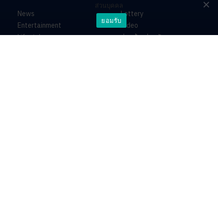
ส่วนบุคคล
News
Lottery
ยอมรับ
Entertainment
Video
Lifestyle
ร่วมด้วยช่วยกัน
Horoscope
About
Contact
PR by Dataxet