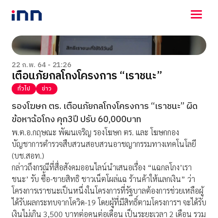
NEWS
ENTERTAINMENT
22 ก.พ. 64 - 21:26
เตือนภัยกลโกงโครงการ “เราชนะ”
LIFESTYLE
HOROSCOPE
ทั่วไป
ข่าว
LOTTERY
รองโฆษก ตร. เตือนภัยกลโกงโครงการ “เราชนะ” ผิด
VIDEO
ข้อหาฉ้อโกง คุก3ปี ปรับ 60,000บาท
ร่วมด้วยช่วยกัน
พ.ต.อ.กฤษณะ พัฒนเจริญ รองโฆษก ตร. และ โฆษกกอง
บัญชาการตำรวจสืบสวนสอบสวนอาชญากรรมทางเทคโนโลยี
(บช.สอท.)
กล่าวถึงกรณีที่สื่อสังคมออนไลน์นำเสนอเรื่อง “แฉกลโกง’เรา
ชนะ’ รับ ซื้อ-ขายสิทธิ ชาวเน็ตโผล่แฉ ร้านค้าให้แลกเงิน” ว่า
โครงการเราชนะเป็นหนึ่งในโครงการที่รัฐบาลต้องการช่วยเหลือผู้
ได้รับผลกระทบจากโควิด-19 โดยผู้ที่มีสิทธิ์ตามโครงการฯ จะได้รับ
เงินไม่เกิน 3,500 บาทต่อคนต่อเดือน เป็นระยะเวลา 2 เดือน รวม