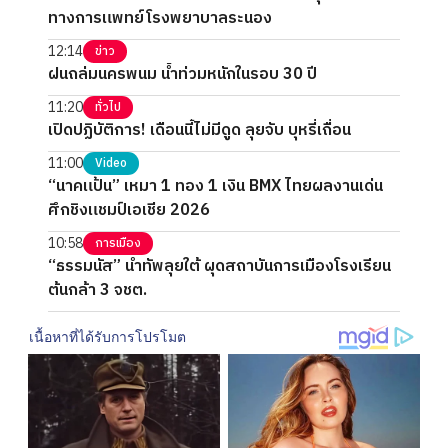
ทางการแพทย์โรงพยาบาลระนอง
12:14
ข่าว
ฝนถล่มนครพนม น้ำท่วมหนักในรอบ 30 ปี
11:20
ทั่วไป
เปิดปฏิบัติการ! เดือนนี้ไม่มีดูด ลุยจับ บุหรี่เถื่อน
11:00
Video
“นาคแป้น” เหมา 1 ทอง 1 เงิน BMX ไทยผลงานเด่น
ศึกชิงแชมป์เอเชีย 2026
10:58
การเมือง
“ธรรมนัส” นำทัพลุยใต้ ผุดสถาบันการเมืองโรงเรียน
ต้นกล้า 3 จชต.