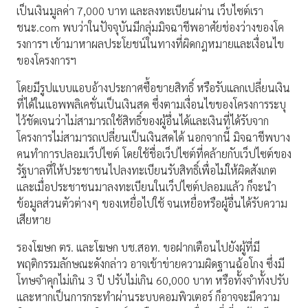
เป็นเงินมูลค่า 7,000 บาท และลงทะเบียนผ่าน เว็บไซต์เรา
ชนะ.com พบว่าในปัจจุบันมีกลุ่มมิจฉาชีพอาศัยช่องว่างของโค
รงการฯ เข้ามาหาผลประโยชน์ในทางที่ผิดกฎหมายและเงื่อนไข
ของโครงการฯ
โดยมีรูปแบบแอบอ้างประกาศซื้อขายสิทธิ์ หรือรับแลกเปลี่ยนเงิน
ที่ได้ในแอพพลิเคชั่นเป็นเงินสด ซึ่งตามเงื่อนไขของโครงการระบุ
ไว้ชัดเจนว่าไม่สามารถใช้สิทธิ์ของผู้อื่นได้และเงินที่ได้รับจาก
โครงการไม่สามารถเปลี่ยนเป็นเงินสดได้ นอกจากนี้ มิจฉาชีพบาง
คนทำการปลอมเว็ปไซต์ โดยใช้ชื่อเว็ปไซต์ที่คล้ายกับเว็ปไซต์ของ
รัฐบาลที่ให้ประชาชนไปลงทะเบียนรับสิทธิ์เพื่อไม่ให้ผิดสังเกต
และเมื่อประชาชนมาลงทะเบียนในเว็ปไซต์ปลอมแล้ว ก็จะนำ
ข้อมูลส่วนตัวต่างๆ ของเหยื่อไปใช้ จนเหยื่อหรือผู้อื่นได้รับความ
เสียหาย
รองโฆษก ตร. และโฆษก บช.สอท. ขอฝากเตือนไปยังผู้ที่มี
พฤติกรรมลักษณะดังกล่าว อาจเข้าข่ายความผิดฐานฉ้อโกง ซึ่งมี
โทษจำคุกไม่เกิน 3 ปี ปรับไม่เกิน 60,000 บาท หรือทั้งจำทั้งปรับ
และหากเป็นการกระทำผ่านระบบคอมพิวเตอร์ ก็อาจจะมีความ