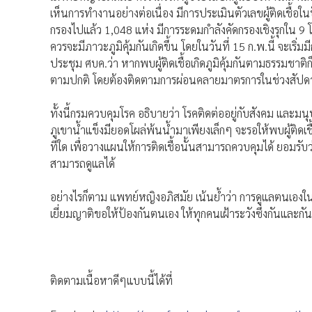
เห็นการทำงานอย่างต่อเนื่อง มีการประเมินตัวเลขผู้ติดเชื้อในป
กรองไปแล้ว 1,048 แห่ง มีการระดมกำลังคัดกรองเชิงรุกใน 9
ควรจะมีภาวะภูมิคุ้มกันเกิดขึ้น โดยในวันที่ 15 ก.พ.นี้ จะเริ่
ประชุม ศบค.ว่า หากพบผู้ติดเชื้อเกิดภูมิคุ้มกันตามธรรมชาต
ตามปกติ โดยต้องติดตามการผ่อนคลายมาตรการในช่วงสัปด
ทั้งนี้กรมควบคุมโรค อธิบายว่า โรคติดต่ออยู่กับสังคม และม
ภูเขาน้ำแข็งมียอดโผล่พ้นน้ำมาเพียงเล็กๆ จะรอให้พบผู้ติดเช
ที่ใด เพื่อวางแผนให้การติดเชื้อนั้นสามารถควบคุมได้ ยอมรับว่า
สามารถดูแลได้
อย่างไรก็ตาม แพทย์หญิงอภิสมัย เน้นย้ำว่า การดูแลตนเองใ
เยี่ยมญาติขอให้ป้องกันตนเอง ให้ทุกคนเฝ้าระวังซึ่งกันและก
ติดตามเนื้อหาดีๆแบบนี้ได้ที่