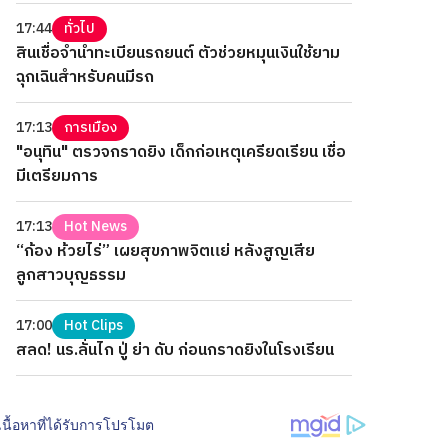
17:44
ทั่วไป
สินเชื่อจำนำทะเบียนรถยนต์ ตัวช่วยหมุนเงินใช้ยาม
ฉุกเฉินสำหรับคนมีรถ
17:13
การเมือง
"อนุทิน" ตรวจกราดยิง เด็กก่อเหตุเครียดเรียน เชื่อ
มีเตรียมการ
17:13
Hot News
“ก้อง ห้วยไร่” เผยสุขภาพจิตแย่ หลังสูญเสีย
ลูกสาวบุญธรรม
17:00
Hot Clips
สลด! นร.ลั่นไก ปู่ ย่า ดับ ก่อนกราดยิงในโรงเรียน