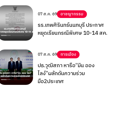
07 ส.ค. 69
อาชญากรรม
รร.เทพศิรินทร์นนทบุรี ประกาศ
หยุดเรียนกรณีพิเศษ 10-14 สค.
07 ส.ค. 69
การเมือง
ปธ.วุฒิสภา หารือ”มิน ออง
ไลง์”ผลักดันความร่วม
มือ2ประเทศ