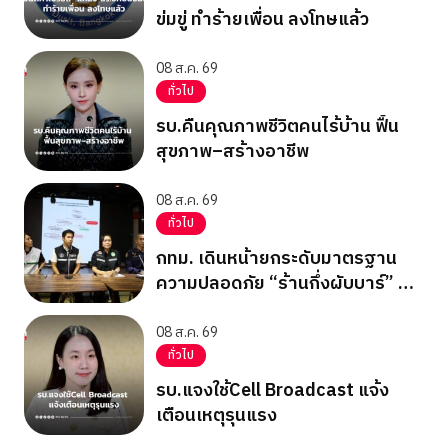
ข่มขู่ ทำร้ายเพื่อน ลงโทษแล้ว
08 ส.ค. 69
ทั่วไป
รบ.คืนคุณภาพชีวิตคนไร้บ้าน ฟื้น
สุขภาพ–สร้างอาชีพ
08 ส.ค. 69
ทั่วไป
กทม. เดินหน้ายกระดับมาตรฐาน
ความปลอดภัย “ร้านกึ่งผับบาร์” ทั่ว
กรุง ชู 17 เช็กลิสต์ความปลอดภัย
08 ส.ค. 69
ทั่วไป
รบ.แจงใช้Cell Broadcast แจ้ง
เตือนเหตุรุนแรง