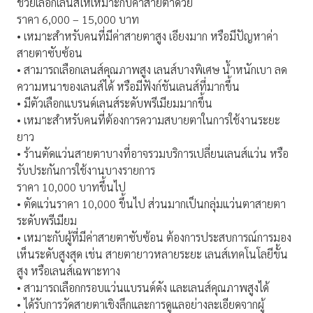
ช่วยเลือกเลนส์ให้เหมาะกับค่าสายตาด้วย
ราคา 6,000 – 15,000 บาท
• เหมาะสำหรับคนที่มีค่าสายตาสูง เอียงมาก หรือมีปัญหาค่า
สายตาซับซ้อน
• สามารถเลือกเลนส์คุณภาพสูง เลนส์บางพิเศษ น้ำหนักเบา ลด
ความหนาของเลนส์ได้ หรือมีฟังก์ชันเลนส์ที่มากขึ้น
• มีตัวเลือกแบรนด์เลนส์ระดับพรีเมียมมากขึ้น
• เหมาะสำหรับคนที่ต้องการความสบายตาในการใช้งานระยะ
ยาว
• ร้านตัดแว่นสายตาบางที่อาจรวมบริการเปลี่ยนเลนส์แว่น หรือ
รับประกันการใช้งานบางรายการ
ราคา 10,000 บาทขึ้นไป
• ตัดแว่นราคา 10,000 ขึ้นไป ส่วนมากเป็นกลุ่มแว่นตาสายตา
ระดับพรีเมียม
• เหมาะกับผู้ที่มีค่าสายตาซับซ้อน ต้องการประสบการณ์การมอง
เห็นระดับสูงสุด เช่น สายตายาวหลายระยะ เลนส์เทคโนโลยีขั้น
สูง หรือเลนส์เฉพาะทาง
• สามารถเลือกกรอบแว่นแบรนด์ดัง และเลนส์คุณภาพสูงได้
• ได้รับการวัดสายตาเชิงลึกและการดูแลอย่างละเอียดจากผู้