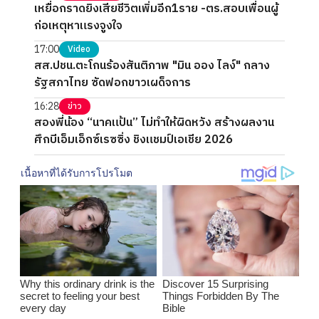
เหยื่อกราดยิงเสียชีวิตเพิ่มอีก1ราย -ตร.สอบเพื่อนผู้
ก่อเหตุหาแรงจูงใจ
17:00
Video
สส.ปชน.ตะโกนร้องสันติภาพ "มิน ออง ไลง์" กลาง
รัฐสภาไทย ซัดฟอกขาวเผด็จการ
16:28
ข่าว
สองพี่น้อง “นาคแป้น” ไม่ทำให้ผิดหวัง สร้างผลงาน
ศึกบีเอ็มเอ็กซ์เรซซิ่ง ชิงแชมป์เอเชีย 2026