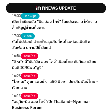
NEWS UPDATE
19:00
Hot Clips
เปิดทำเนียบรับ "มิน อ่อง ไลง์" โดนประณาม ให้ความ
สำคัญผู้นำเผด็จการ
17:00
Video
กัดไม่ปล่อย! ฝ่ายค้านรุมสับ โหมโรมก่อนเปิดศึก
ซักฟอก ปลายปีนี้ มันแน่
16:54
การเมือง
"สีหศักดิ์"ยัน"มิน ออง ไลง์"เยือนไทย ดันคืนอาเซียน
ยินดี ICRCพบ"ซูจี"
16:28
การเมือง
"โสภณ" สุนทรพจน์ งาน50 ปี สถาปนาสัมพันธ์ไทย -
เวียดนาม
16:13
การเมือง
"อนุทิน-มิน ออง ไลง์"เปิดThailand–Myanmar
Business Forum