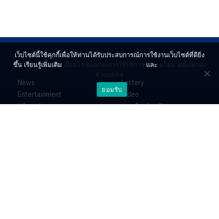
เว็บไซต์นี้ใช้คุกกี้เพื่อให้ท่านได้รับประสบการณ์การใช้งานเว็บไซต์ที่ดียิ่ง
ขึ้น เรียนรู้เพิ่มเติม
เงื่อนไขข้อตกลงการใช้บริการ
และ
นโยบายคุ้มครอง
ส่วนบุคคล
News
Lottery
ยอมรับ
Entertainment
Video
Lifestyle
ร่วมด้วยช่วยกัน
Horoscope
About
Contact
PR by Dataxet