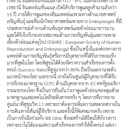
เวชธานี อินเตอร์เนชันแนล กล่าวว่า “VFC ในเครือโรงพยาบาล
เวชธานี อินเตอร์เนชันแนล เปิดให้บริการดูแลลูกค้ามาแล้วกว่า
15 ปี ภายใต้การดูแลของทีมแพทย์เฉพาะทางด้านเวชศาสตร์
เจริญพันธุ์ และทีมนักวิทยาศาสตร์เฉพาะทาง Embryologist ที่มี
ประสบการณ์ทำงานด้านพันธุศาสตร์และตัวอ่อนมายาวนาน
และได้รับใบรับรองจากสมาคมด้านการเจริญพันธุ์และการเพาะ
เลี้ยงตัวอ่อนแห่งยุโรป (ESHRE : European Society of Human
Reproduction and Embryology) ซึ่งเป็นหนึ่งในองค์กรทางการ
แพทย์ด้านการเจริญพันธุ์หรือการมีบุตรยากที่ได้รับการยอมรับ
มากที่สุดในโลก โดยพิสูจน์ได้ด้วยอัตราความสำเร็จของการตั้ง
ครรภ์ (Success Rate)ที่สูงมากกว่า 80% ถือเป็นผลงานระดับ
แถวหน้าของโลก นอกจากนี้ เรายังเป็นศูนย์ผู้มีบุตรยากที่ได้รับ
การรับรองมาตรฐาน CCPC ด้านมีบุตรยากจาก JCI สหรัฐอเมริกา
รายแรกของโลก ซึ่งเป็นการยืนยันว่าเราดูแลตัวอ่อนของคุณด้วย
มาตรฐานและเทคโนโลยีระดับสากลจริง ๆ โดยการที่เราขยาย
ศูนย์มาที่สุขุมวิท 11 เพราะเราต้องการเพิ่มความสะดวกสบายใน
การเดินทางให้แก่ผู้ใช้บริการ และครั้งนี้ก็พิเศษมากครับ เพราะ
เป็นการจับมือร่วมกับ BB Clinic ซึ่งจะสร้างมิติใหม่ให้กับวงการ
เพราะเราไม่ได้มองแค่ความสำเร็จของการทำให้ตั้งครรภ์ แต่เรา