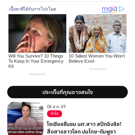
ประเด็นที่คุณอาจสนใจ
';
';
06 ส.ค. 69
ทั่วไป
โซเชียลชื่นชม นศ.สาว สปีกอิงลิช!
สื่อสารชาวโลก ปมไทย-กัมพูชา