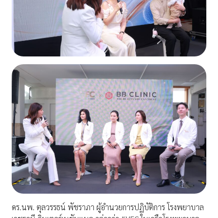
ดร.นพ. ตุลวรรธน์ พัชราภา ผู้อำนวยการปฏิบัติการ โรงพยาบาล