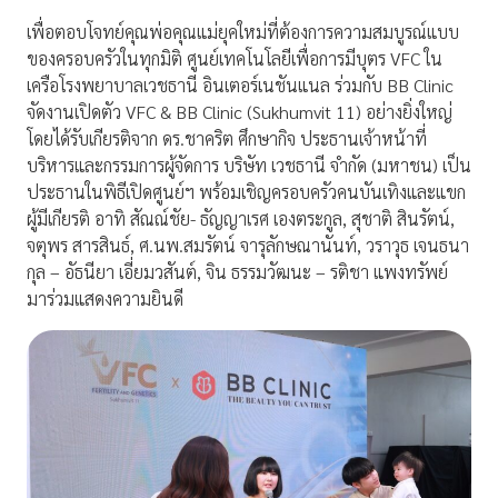
เพื่อตอบโจทย์คุณพ่อคุณแม่ยุคใหม่ที่ต้องการความสมบูรณ์แบบ
ของครอบครัวในทุกมิติ ศูนย์เทคโนโลยีเพื่อการมีบุตร VFC ใน
เครือโรงพยาบาลเวชธานี อินเตอร์เนชันแนล ร่วมกับ BB Clinic
จัดงานเปิดตัว VFC & BB Clinic (Sukhumvit 11) อย่างยิ่งใหญ่
โดยได้รับเกียรติจาก ดร.ชาคริต ศึกษากิจ ประธานเจ้าหน้าที่
บริหารและกรรมการผู้จัดการ บริษัท เวชธานี จำกัด (มหาชน) เป็น
ประธานในพิธีเปิดศูนย์ฯ พร้อมเชิญครอบครัวคนบันเทิงและแขก
ผู้มีเกียรติ อาทิ สัณณ์ชัย- ธัญญาเรศ เองตระกูล, สุชาติ สินรัตน์,
จตุพร สารสินธ์, ศ.นพ.สมรัตน์ จารุลักษณานันท์, วราวุธ เจนธนา
กุล – อัธนียา เอี่ยมวสันต์, จิน ธรรมวัฒนะ – รติชา แพงทรัพย์
มาร่วมแสดงความยินดี