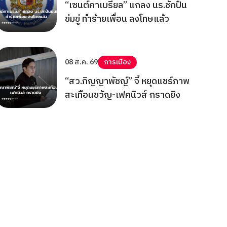
“เซนต์คาเบรียล” แถลง นร.ชักปืน
ข่มขู่ ทำร้ายเพื่อน ลงโทษแล้ว
08 ส.ค. 69
การเมือง
“สว.ภิญญาพัชญ์” จี้ หยุดแชร์ภาพ
สะเทือนขวัญ-เฟคนิวส์ กราดยิง