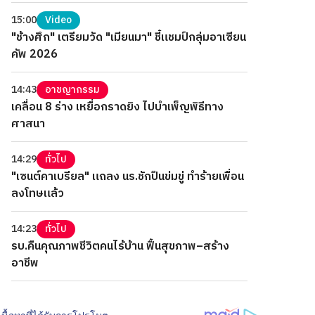
15:00
Video
"ช้างศึก" เตรียมวัด "เมียนมา" ชี้แชมป์กลุ่มอาเซียน
คัพ 2026
14:43
อาชญากรรม
เคลื่อน 8 ร่าง เหยื่อกราดยิง ไปบำเพ็ญพิธีทาง
ศาสนา
14:29
ทั่วไป
"เซนต์คาเบรียล" แถลง นร.ชักปืนข่มขู่ ทำร้ายเพื่อน
ลงโทษแล้ว
14:23
ทั่วไป
รบ.คืนคุณภาพชีวิตคนไร้บ้าน ฟื้นสุขภาพ–สร้าง
อาชีพ