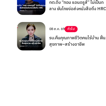
กต.ติง “ทอม แอนดรูส์” ไม่เป็นก
ลาง ยันไทยจ่อส่งหนังสือถึง HRC
08 ส.ค. 69
ทั่วไป
รบ.คืนคุณภาพชีวิตคนไร้บ้าน ฟื้น
สุขภาพ–สร้างอาชีพ