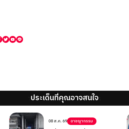
ประเด็นที่คุณอาจสนใจ
';
';
08 ส.ค. 69
อาชญากรรม