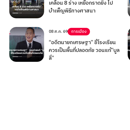
เคลื่อน 8 ร่าง เหยื่อกราดยิง ไป
บำเพ็ญพิธีทางศาสนา
08 ส.ค. 69
การเมือง
“อดีตนายกเศรษฐา” ชี้โรงเรียน
ควรเป็นพื้นที่ปลอดภัย วอนแก้”บูล
ลี่”