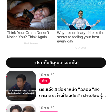
ประเด็นที่คุณอาจสนใจ
';
';
10 ส.ค. 69
ข่าว
ตร.แจ้ง 4 ข้อหาหนัก “ฉลอง “ยัง
ภาคเสธ อ้างป้องกันตัว ฝากขังพรุ่ง
นี้
10 ส.ค. 69