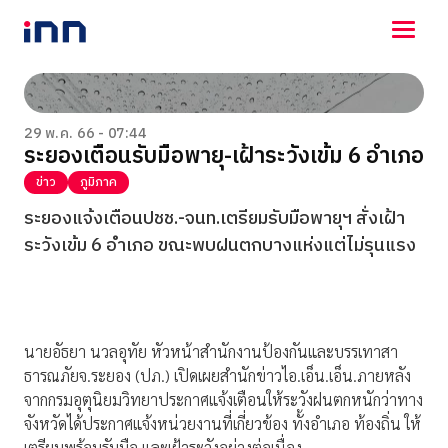
NEWS
ENTERTAINMENT
29 พ.ค. 66 - 07:44
ระยองเตือนรับมือพายุ-เฝ้าระวังเข้ม 6 อำเภอ
LIFESTYLE
HOROSCOPE
ข่าว
ภูมิภาค
LOTTERY
ระยองแจ้งเตือนปชช.-จนท.เตรียมรับมือพายุฯ สั่งเฝ้า
VIDEO
ระวังเข้ม 6 อำเภอ ขณะพบฝนตกบางแห่งแต่ไม่รุนแรง
ร่วมด้วยช่วยกัน
นายอัธยา นวลอุทัย หัวหน้าสำนักงานป้องกันและบรรเทาสา
ธารณภัยจ.ระยอง (ปภ.) เปิดเผยสำนักข่าวไอ.เอ็น.เอ็น.ภายหลัง
จากกรมอุตุนิยมวิทยาประกาศแจ้งเตือนให้ระวังฝนตกหนักว่าทาง
จังหวัดได้ประกาศแจ้งหน่วยงานที่เกี่ยวข้อง ทั้งอำเภอ ท้องถิ่น ให้
เตรียมพร้อมรับมือ และเฝ้าระวังอย่างต่อเนื่อง