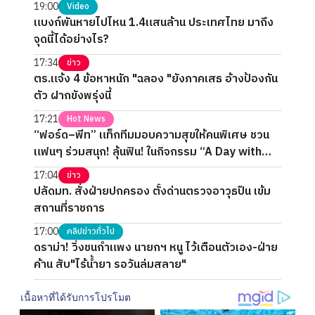
19:00
Video
แบงก์พันหายไปไหน 1.4แสนล้าน ประเทศไทย มาถึง
จุดนี้ได้อย่างไร?
17:34
ข่าว
ตร.แจ้ง 4 ข้อหาหนัก "ฉลอง "ยังภาคเสธ อ้างป้องกัน
ตัว ฝากขังพรุ่งนี้
17:21
Hot News
“ฟอร์ด–พีท” แท็กทีมมอบความสุขให้คนพิเศษ ชวน
แฟนๆ ร่วมสนุก! ลุ้นฟิน! ในกิจกรรม “A Day with
FORTPEAT Exclusive Fan Meet”
17:04
ข่าว
ปลัดมท. สั่งฝ่ายปกครอง ตั้งด่านตรวจอาวุธปืน เข้ม
สถานที่ราชการ
17:00
คลิปข่าวทั่วไป
ดราม่า! วิ่งชนกำแพง นายกฯ หนู ไว้เตือนตัวเอง-ฝ่าย
ค้าน สับ"ไร้น้ำยา รอวันล่มสลาย"