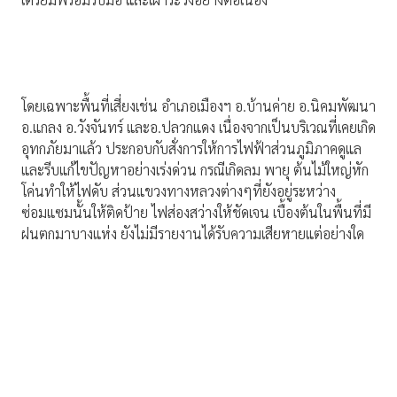
โดยเฉพาะพื้นที่เสี่ยงเช่น อำเภอเมืองฯ อ.บ้านค่าย อ.นิคมพัฒนา
อ.แกลง อ.วังจันทร์ และอ.ปลวกแดง เนื่องจากเป็นบริเวณที่เคยเกิด
อุทกภัยมาแล้ว ประกอบกับสั่งการให้การไฟฟ้าส่วนภูมิภาคดูแล
และรีบแก้ไขปัญหาอย่างเร่งด่วน กรณีเกิดลม พายุ ต้นไม้ใหญ่หัก
โค่นทำให้ไฟดับ ส่วนแขวงทางหลวงต่างๆที่ยังอยู่ระหว่าง
ซ่อมแซมนั้นให้ติดป้าย ไฟส่องสว่างให้ชัดเจน เบื้องต้นในพื้นที่มี
ฝนตกมาบางแห่ง ยังไม่มีรายงานได้รับความเสียหายแต่อย่างใด