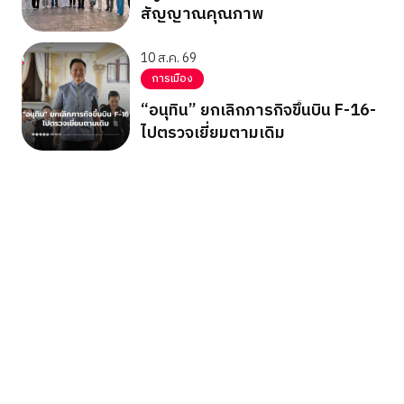
สัญญาณคุณภาพ
10 ส.ค. 69
การเมือง
“อนุทิน” ยกเลิกภารกิจขึ้นบิน F-16-
ไปตรวจเยี่ยมตามเดิม