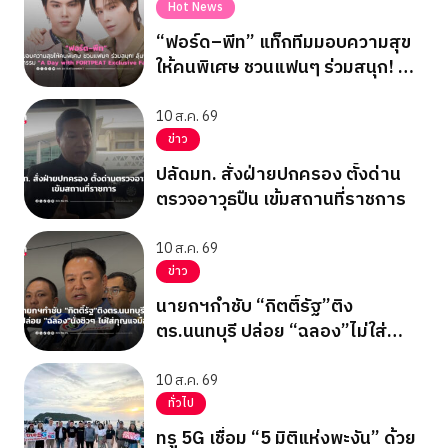
Hot News
“ฟอร์ด–พีท” แท็กทีมมอบความสุข
ให้คนพิเศษ ชวนแฟนๆ ร่วมสนุก! ลุ้น
ฟิน! ในกิจกรรม “A Day with
FORTPEAT Exclusive Fan Meet”
10 ส.ค. 69
ข่าว
ปลัดมท. สั่งฝ่ายปกครอง ตั้งด่าน
ตรวจอาวุธปืน เข้มสถานที่ราชการ
10 ส.ค. 69
ข่าว
นายกฯกำชับ “กิตติ์รัฐ”ติง
ตร.นนทบุรี ปล่อย “ฉลอง”ไม่ใส่
กุญแจมือ
10 ส.ค. 69
ทั่วไป
ทรู 5G เชื่อม “5 มิติแห่งพะงัน” ด้วย