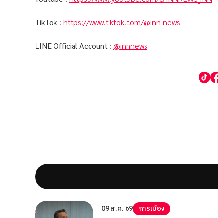
TikTok
:
https://www.tiktok.com/@inn_news
LINE Official Account
:
@innnews
09 ส.ค. 69
การเมือง