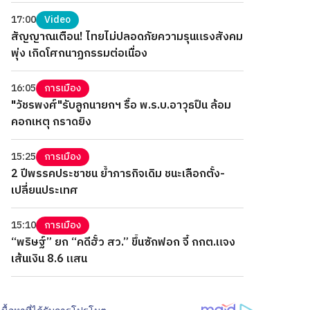
17:00
Video
สัญญาณเตือน! ไทยไม่ปลอดภัยความรุนแรงสังคม
พุ่ง เกิดโศกนาฏกรรมต่อเนื่อง
16:05
การเมือง
"วัชรพงศ์"รับลูกนายกฯ รื้อ พ.ร.บ.อาวุธปืน ล้อม
คอกเหตุ กราดยิง
15:25
การเมือง
2 ปีพรรคประชาชน ย้ำภารกิจเดิม ชนะเลือกตั้ง-
เปลี่ยนประเทศ
15:10
การเมือง
“พริษฐ์” ยก “คดีฮั้ว สว.” ขึ้นซักฟอก จี้ กกต.แจง
เส้นเงิน 8.6 แสน