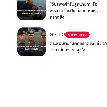
“วัชรพงศ์”รับลูกนายกฯ รื้อ
พ.ร.บ.อาวุธปืน ล้อมคอกเหตุ
กราดยิง
09 ส.ค. 69
อาชญากรรม
ตร.สอบพยานคดีกราดยิงแล้ว 1
ปาก เน้นหาแรงจูงใจ