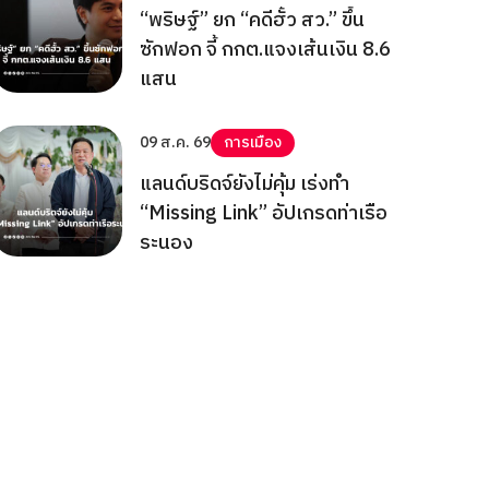
“พริษฐ์” ยก “คดีฮั้ว สว.” ขึ้น
ซักฟอก จี้ กกต.แจงเส้นเงิน 8.6
แสน
09 ส.ค. 69
การเมือง
แลนด์บริดจ์ยังไม่คุ้ม เร่งทำ
“Missing Link” อัปเกรดท่าเรือ
ระนอง